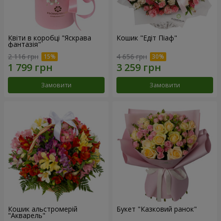
Квіти в коробці "Яскрава
Кошик "Едіт Піаф"
фантазія"
2 116 грн
4 656 грн
Замовити
Замовити
Кошик альстромерій
Букет "Казковий ранок"
"Акварель"