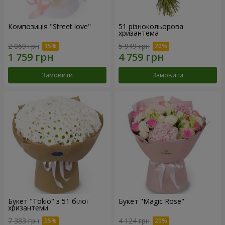
Композиція "Street love"
51 різнокольорова
хризантема
2 069 грн
5 949 грн
Замовити
Замовити
Букет "Tokio" з 51 білої
Букет "Magic Rose"
хризантеми
7 383 грн
4 124 грн