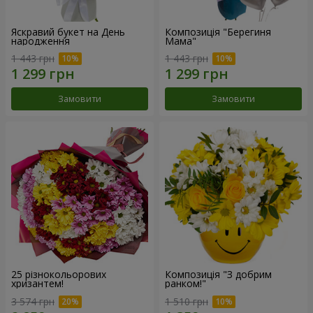
Яскравий букет на День
Композиція "Берегиня
народження
Мама"
1 443 грн
1 443 грн
Замовити
Замовити
25 різнокольорових
Композиція "З добрим
хризантем!
ранком!"
3 574 грн
1 510 грн