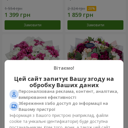
1 554 грн
2 324 грн
Замовити
Замовити
Вітаємо!
Цей сайт запитує Вашу згоду на
обробку Ваших даних
Персоналізована реклама, контент, аналітика,
Букет "Струни серця"
Букет "Все для тебе ...!"
вимірювання ефективності
Збереження і/або доступ до інформації на
2 370 грн
5 499 грн
Вашому пристрої
Інформація з Вашого пристрою (наприклад, файли
cookie та унікальні ідентифікатори) буде доступна
Замовити
Замовити
постачальникам. Крім того, вони, а також цей сайт