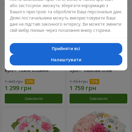
або застосунок зможуть зберігати інформацію з
Вашого пристрою та обробляти Ваші персональні дані.
Деякі постачальники можуть використовувати Ваші
дані на підставі законного інтересу. Ви можете змінити
свій вибір пізніше через посилання внизу сторінки.
Прийняти всі
Налаштувати
Букет "Ніжне кохання"
Букет "Казкова осінь"
1 443 грн
1 954 грн
Замовити
Замовити