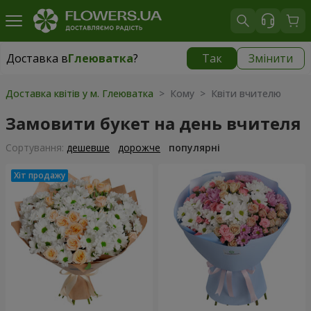
Доставка в
Глеюватка
?
Так
Змінити
Доставка в
Глеюватка
|
безкоштовно
Доставка квітів у м. Глеюватка
> Кому > Квіти вчителю
Замовити букет на день вчителя
Сортування:
дешевше
дорожче
популярні