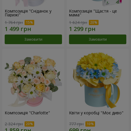
Композиція "Сніданок у
Композиція "Щастя - це
Парижі"
мама"
1 764 грн
1 624 грн
Замовити
Замовити
Композиція "Charlotte"
Квіти у коробці "Моє диво"
2 324 грн
777 грн