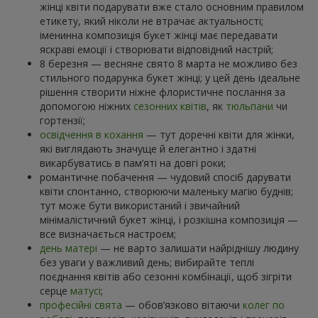
жінці квіти подарувати вже стало основним правилом
етикету, який ніколи не втрачає актуальності;
іменинна композиція букет жінці має передавати
яскраві емоції і створювати відповідний настрій;
8 березня — весняне свято 8 марта не можливо без
стильного подарунка букет жінці; у цей день ідеальне
рішення створити ніжне флористичне послання за
допомогою ніжних
сезонних квітів
, як
тюльпани
чи
гортензії;
освідчення в кохання
— тут доречні квіти для жінки,
які виглядають значуще й елегантно і здатні
викарбуватись в пам’яті на довгі роки;
романтичне побачення — чудовий спосіб дарувати
квіти спонтанно, створюючи маленьку магію буднів;
тут може бути використаний і звичайний
мінімалістичний букет жінці, і розкішна композиція —
все визначається настроєм;
день матері
— не варто залишати найріднішу людину
без уваги у важливий день; вибирайте теплі
поєднання квітів або сезонні комбінації, щоб зігріти
серце
матусі
;
професійні свята
— обов’язково вітаючи
колег по