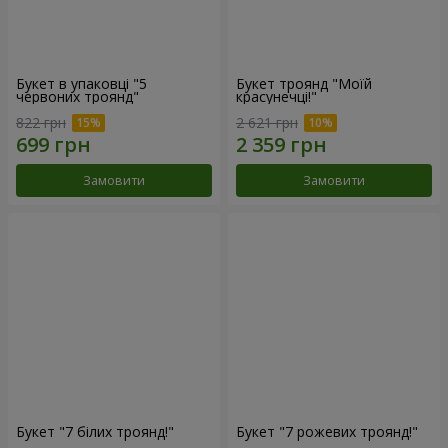
Букет в упаковці "5
Букет троянд "Моїй
червоних троянд"
красунечці!"
822 грн
2 621 грн
Замовити
Замовити
Букет "7 білих троянд!"
Букет "7 рожевих троянд!"