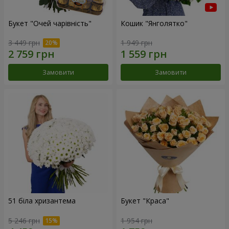
Букет "Очей чарівність"
Кошик "Янголятко"
3 449 грн
1 949 грн
Замовити
Замовити
51 біла хризантема
Букет "Краса"
5 246 грн
1 954 грн