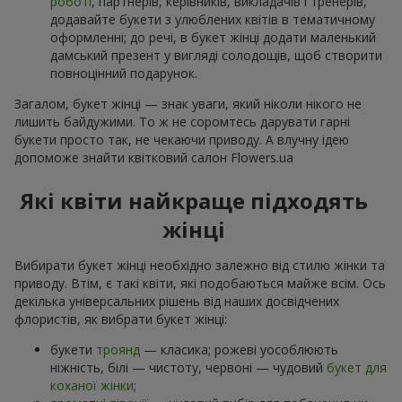
роботі
, партнерів, керівників, викладачів і тренерів,
додавайте букети з улюблених квітів в тематичному
оформленні; до речі, в букет жінці додати маленький
дамський презент у вигляді солодощів, щоб створити
повноцінний подарунок.
Загалом, букет жінці — знак уваги, який ніколи нікого не
лишить байдужими. То ж не соромтесь дарувати гарні
букети просто так, не чекаючи приводу. А влучну ідею
допоможе знайти квітковий салон Flowers.ua
Які квіти найкраще підходять
жінці
Вибирати букет жінці необхідно залежно від стилю жінки та
приводу. Втім, є такі квіти, які подобаються майже всім. Ось
декілька універсальних рішень від наших досвідчених
флористів, як вибрати букет жінці:
букети
троянд
— класика; рожеві уособлюють
ніжність, білі — чистоту, червоні — чудовий
букет для
коханої жінки
;