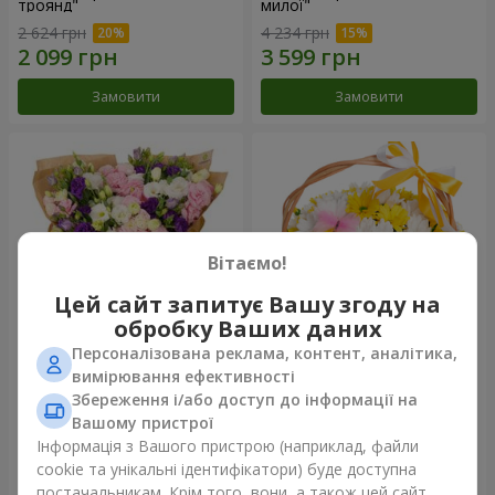
троянд"
милої"
2 624 грн
4 234 грн
Замовити
Замовити
Вітаємо!
Цей сайт запитує Вашу згоду на
обробку Ваших даних
Персоналізована реклама, контент, аналітика,
15 різнокольорових еустом
Кошик "Сонечко"
вимірювання ефективності
Збереження і/або доступ до інформації на
3 332 грн
1 554 грн
Вашому пристрої
Інформація з Вашого пристрою (наприклад, файли
cookie та унікальні ідентифікатори) буде доступна
Замовити
Замовити
постачальникам. Крім того, вони, а також цей сайт