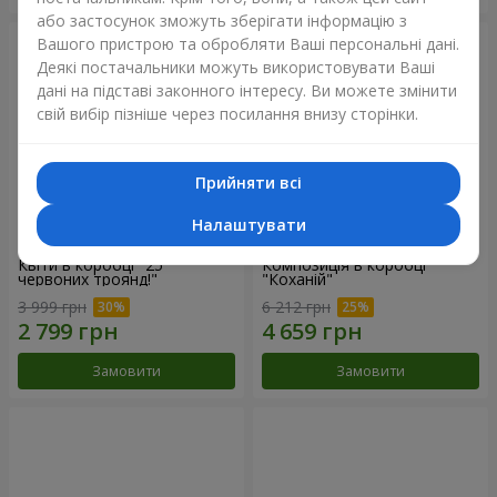
або застосунок зможуть зберігати інформацію з
Вашого пристрою та обробляти Ваші персональні дані.
Деякі постачальники можуть використовувати Ваші
дані на підставі законного інтересу. Ви можете змінити
свій вибір пізніше через посилання внизу сторінки.
Прийняти всі
Налаштувати
Квіти в коробці "25
Композиція в коробці
червоних троянд!"
"Коханій"
3 999 грн
6 212 грн
Замовити
Замовити