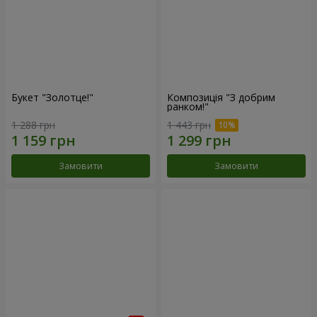
Букет "Золотце!"
Композиція "З добрим
ранком!"
1 288 грн
1 443 грн
Замовити
Замовити