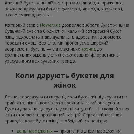
Але щоб букет жінці дійсно справив відповідне враження,
важливо врахувати багато факторів, як подія, характер і,
звісно смаки адресата.
Квітковий сервіс
Flowers.ua
дозволяє вибрати букет жінці на
будь-який смак та бюджет. Унікальний авторський букет
жінці підкреслить індивідуальність адресатки і допоможе
передати емоції без слів. Ми пропонуємо широкий
асортимент букетів — від класичних
троянд
до
оригінальних рішень у стилі ексклюзивної флористики з
урахуванням всіх сучасних трендів.
Коли дарують букети для
жінок
Легше, перерахувати ситуації, коли букет жінці дарувати не
прийнято, ніж ті, коли варто проявити такий знак уваги.
Букети для жінок дарують у сотні ситуацій — і в кожній з них
квіти створюють правильний настрій. Серед найчастіших
приводів, коли букет жінці необхідний, як повітря:
день народження
— привітати з днем народження