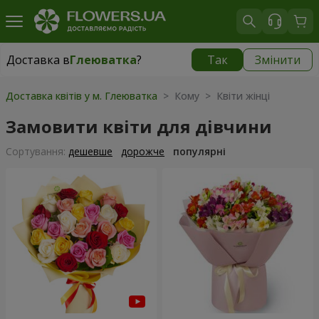
Доставка в
Глеюватка
?
Так
Змінити
Доставка в
Глеюватка
|
безкоштовно
Доставка квітів у м. Глеюватка
> Кому > Квіти жінці
Замовити квіти для дівчини
Сортування:
дешевше
дорожче
популярні