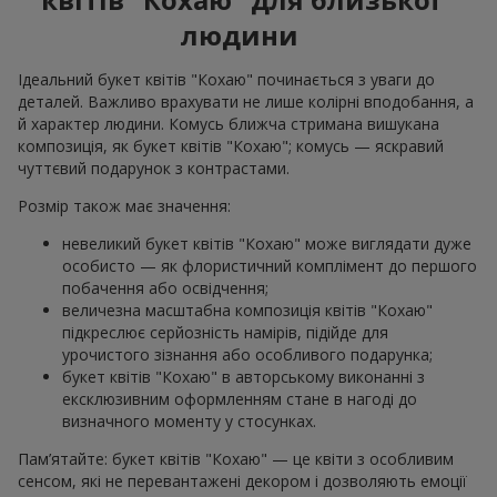
людини
Ідеальний букет квітів "Кохаю" починається з уваги до
деталей. Важливо врахувати не лише колірні вподобання, а
й характер людини. Комусь ближча стримана вишукана
композиція, як букет квітів "Кохаю"; комусь — яскравий
чуттєвий подарунок з контрастами.
Розмір також має значення:
невеликий букет квітів "Кохаю" може виглядати дуже
особисто — як флористичний комплімент до першого
побачення або освідчення;
величезна масштабна композиція квітів "Кохаю"
підкреслює серйозність намірів, підійде для
урочистого зізнання або особливого подарунка;
букет квітів "Кохаю" в авторському виконанні з
ексклюзивним оформленням стане в нагоді до
визначного моменту у стосунках.
Пам’ятайте: букет квітів "Кохаю" — це квіти з особливим
сенсом, які не перевантажені декором і дозволяють емоції