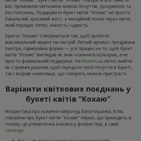
вас; промовляє квітковою мовою почуттів, зрозумілою та
без пояснень. Подарувати букет квітів "Кохаю" не просто
банальний, красивий жест, а емоційний посил через квіти,
який передає тепло, ніжність і щирість.
Букети "Кохаю" створюються так, щоб зробити
максимальний акцент на настрій. Легкий аромат, продумана
палітра, гармонійна форма — усе працює на те, щоб букет
квітів "Кохаю" виглядав як знак кохання в кольорах, а не
просто формальний подарунок. На
flowers.ua
легко знайти
як стримані рішення, щоб передати теплі почуття в букеті,
так і яскраві композиції, що говорять мовою пристрасті.
Варіанти квіткових поєднань у
букеті квітів "Кохаю"
Флористика про кохання напрочуд багатогранна. Втім,
говорячи про букет квітів "Кохаю" перше, що приходить в
голову, це романтична класика у флористиці, а саме
троянди
:
білі
— як ознака ніжних та щирих почуттів;