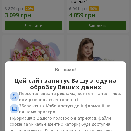
троянда"
3 874 грн
6 941 грн
Замовити
Замовити
Вітаємо!
Цей сайт запитує Вашу згоду на
обробку Ваших даних
Персоналізована реклама, контент, аналітика,
Букет "Казка мого життя"
Кошик "Янголятко"
вимірювання ефективності
Збереження і/або доступ до інформації на
2 777 грн
2 074 грн
Вашому пристрої
Інформація з Вашого пристрою (наприклад, файли
cookie та унікальні ідентифікатори) буде доступна
Замовити
Замовити
постачальникам. Крім того, вони, а також цей сайт