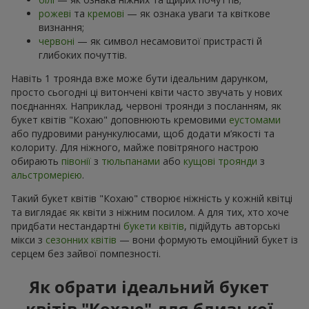
рожеві
та
кремові
— як ознака уваги та квіткове
визнання;
червоні
— як символ несамовитої пристрасті й
глибоких почуттів.
Навіть 1 троянда вже може бути ідеальним дарунком,
просто сьогодні ці витончені квіти часто звучать у нових
поєднаннях. Наприклад, червоні троянди з посланням, як
букет квітів "Кохаю" доповнюють кремовими
еустомами
або пудровими ранункулюсами, щоб додати м’якості та
колориту. Для ніжного, майже повітряного настрою
обирають
півонії
з
тюльпанами
або
кущові троянди
з
альстромерією
.
Такий букет квітів "Кохаю" створює ніжність у кожній квітці
та виглядає як квіти з ніжним посилом. А для тих, хто хоче
придбати нестандартні
букети квітів
, підійдуть авторські
мікси з
сезонних квітів
— вони формують емоційний букет із
серцем без зайвої помпезності.
Як обрати ідеальний букет
квітів "Кохаю" для близької