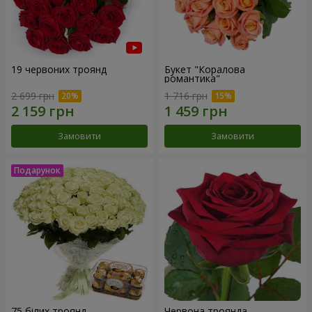
19 червоних троянд
Букет "Коралова
романтика"
2 699 грн
1 716 грн
Замовити
Замовити
75 білих троянд
Червона троянда