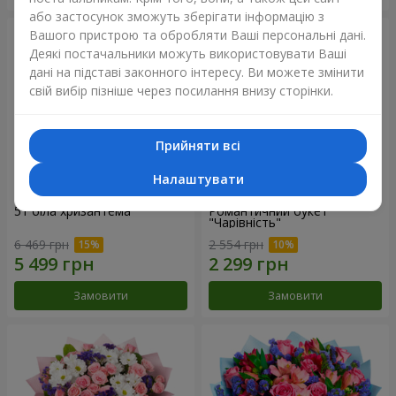
або застосунок зможуть зберігати інформацію з
Вашого пристрою та обробляти Ваші персональні дані.
Деякі постачальники можуть використовувати Ваші
дані на підставі законного інтересу. Ви можете змінити
свій вибір пізніше через посилання внизу сторінки.
Прийняти всі
Налаштувати
51 біла хризантема
Романтичний букет
"Чарівність"
6 469 грн
2 554 грн
Замовити
Замовити