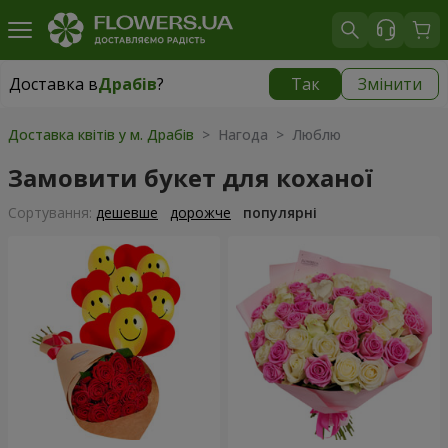
Доставка в
Драбів
?
Так
Змінити
Доставка в
Драбів
|
990 грн
Доставка квітів у м. Драбів
> Нагода > Люблю
Замовити букет для коханої
Сортування:
дешевше
дорожче
популярні