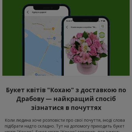
Букет квітів "Кохаю" з доставкою по
Драбову — найкращий спосіб
зізнатися в почуттях
Коли людина хоче розповісти про свої почуття, іноді слова
підібрати надто складно. Тут на допомогу приходить букет
квітів "Кохаю". Букет квітів "Кохаю" говорить все замість