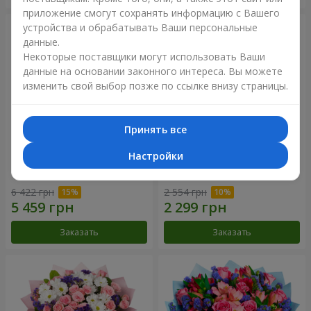
приложение смогут сохранять информацию с Вашего
устройства и обрабатывать Ваши персональные
данные.
Некоторые поставщики могут использовать Ваши
данные на основании законного интереса. Вы можете
изменить свой выбор позже по ссылке внизу страницы.
Принять все
Настройки
51 белая хризантема
Романтический букет
"Очарование"
6 422 грн
2 554 грн
Заказать
Заказать