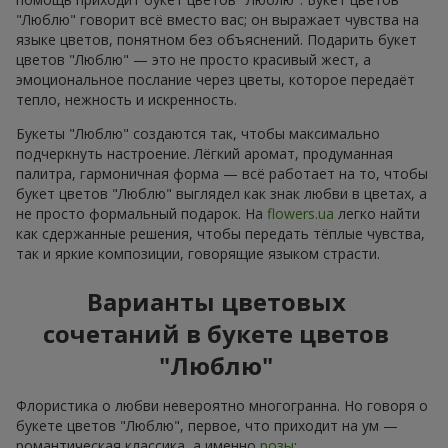
"Люблю" говорит всё вместо вас; он выражает чувства на
языке цветов, понятном без объяснений. Подарить букет
цветов "Люблю" — это не просто красивый жест, а
эмоциональное послание через цветы, которое передаёт
тепло, нежность и искренность.
Букеты "Люблю" создаются так, чтобы максимально
подчеркнуть настроение. Лёгкий аромат, продуманная
палитра, гармоничная форма — всё работает на то, чтобы
букет цветов "Люблю" выглядел как знак любви в цветах, а
не просто формальный подарок. На
flowers.ua
легко найти
как сдержанные решения, чтобы передать тёплые чувства,
так и яркие композиции, говорящие языком страсти.
Варианты цветовых
сочетаний в букете цветов
"Люблю"
Флористика о любви невероятно многогранна. Но говоря о
букете цветов "Люблю", первое, что приходит на ум —
романтическая классика, а именно
розы
: