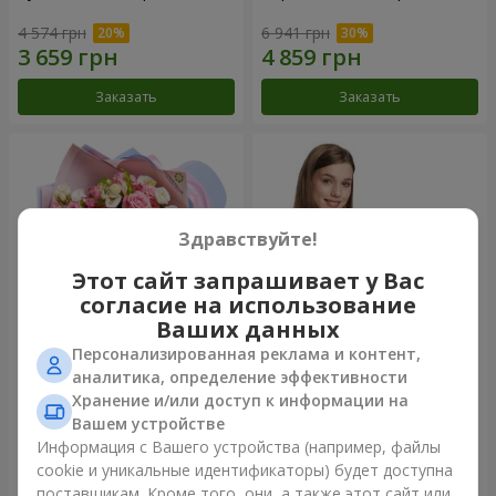
4 574 грн
6 941 грн
Заказать
Заказать
Здравствуйте!
Этот сайт запрашивает у Вас
согласие на использование
Ваших данных
Персонализированная реклама и контент,
Букет "Сказка моей жизни"
Корзина "Ангелочек"
аналитика, определение эффективности
Хранение и/или доступ к информации на
2 732 грн
2 074 грн
Вашем устройстве
Информация с Вашего устройства (например, файлы
cookie и уникальные идентификаторы) будет доступна
Заказать
Заказать
поставщикам. Кроме того, они, а также этот сайт или