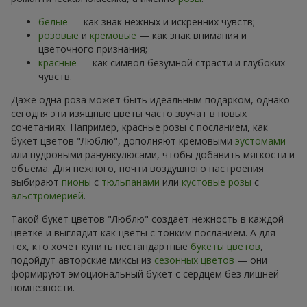
белые
— как знак нежных и искренних чувств;
розовые
и
кремовые
— как знак внимания и
цветочного признания;
красные
— как символ безумной страсти и глубоких
чувств.
Даже одна роза может быть идеальным подарком, однако
сегодня эти изящные цветы часто звучат в новых
сочетаниях. Например, красные розы с посланием, как
букет цветов "Люблю", дополняют кремовыми
эустомами
или пудровыми ранункулюсами, чтобы добавить мягкости и
объёма. Для нежного, почти воздушного настроения
выбирают
пионы
с
тюльпанами
или
кустовые розы
с
альстромерией
.
Такой букет цветов "Люблю" создаёт нежность в каждой
цветке и выглядит как цветы с тонким посланием. А для
тех, кто хочет купить нестандартные
букеты цветов
,
подойдут авторские миксы из
сезонных цветов
— они
формируют эмоциональный букет с сердцем без лишней
помпезности.