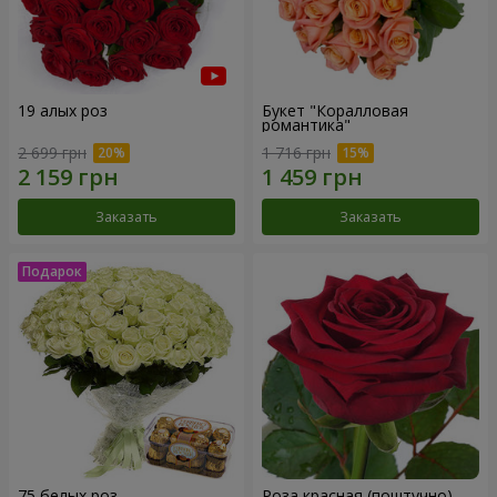
19 алых роз
Букет "Коралловая
романтика"
2 699 грн
1 716 грн
Заказать
Заказать
75 белых роз
Роза красная (поштучно)