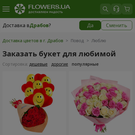
Доставка в
Драбов
?
Да
Сменить
Доставка в
Драбов
|
990 грн
Доставка цветов в г. Драбов
> Повод > Люблю
Заказать букет для любимой
Cортировка:
дешевые
дорогие
популярные