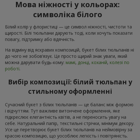
Мова ніжності у кольорах:
символіка білого
Білий колір у флористиці — це символ ніжності, чистоти та
щирості. Білі тюльпани дарують тоді, коли хочуть показати
повагу, підтримку або вдячність.
На відміну від яскравих композицій, букет білих тюльпанів ні
до чого не зобов’язує. Це просто щирий знак уваги, який
можна дарувати будь-кому:
мамі
,
донці
,
коханій
,
колезі по
роботі
.
Вибір композиції: білий тюльпан у
стильному оформленні
Сучасний букет з білих тюльпанів — це баланс між формою
і відчуттям. Тут важливе витончене оформлення, яке
підкреслює елегантність квітів, а не переносить увагу на
себе. Натуральний папір, текстильні стрічки, мінімум декору.
Усе це перетворює букет білих тюльпанів на неймовірну за
красою композицію, що уособлює легкість і повітряність.