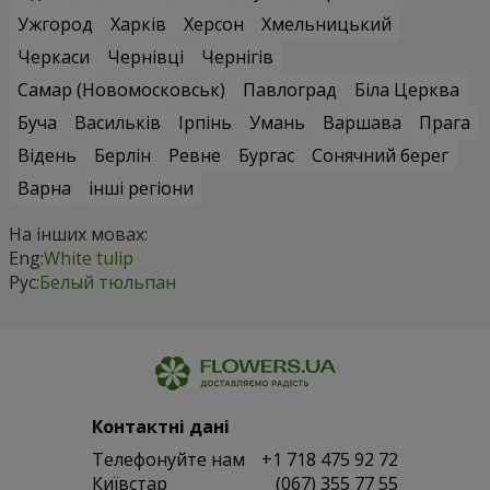
Ужгород
Харків
Херсон
Хмельницький
Черкаси
Чернівці
Чернігів
Самар (Новомосковськ)
Павлоград
Біла Церква
Буча
Васильків
Ірпінь
Умань
Варшава
Прага
Відень
Берлін
Ревне
Бургас
Сонячний берег
Варна
інші регіони
На інших мовах:
Eng:
White tulip
Рус:
Белый тюльпан
Контактні дані
Телефонуйте нам
+1 718 475 92 72
Київстар
(067) 355 77 55