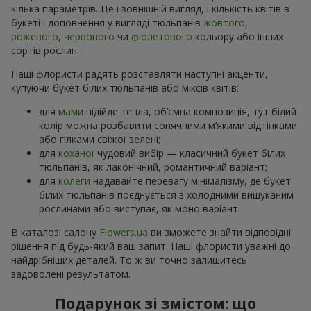
кілька параметрів. Це і зовнішній вигляд, і кількість квітів в
букеті і доповнення у вигляді тюльпанів
жовтого
,
рожевого
,
червоного
чи
фіолетового
кольору або інших
сортів рослин.
Наші флористи радять розставляти наступні акценти,
купуючи букет білих тюльпанів або міксів квітів:
для
мами
підійде тепла, об’ємна композиція, тут білий
колір можна розбавити сонячними м’якими відтінками
або гілками свіжої зелені;
для
коханої
чудовий вибір — класичний букет білих
тюльпанів, як лаконічний, романтичний варіант;
для
колеги
надавайте перевагу мінімалізму, де букет
білих тюльпанів поєднується з холодними вишуканим
рослинами або виступає, як моно варіант.
В каталозі салону
Flowers.ua
ви зможете знайти відповідні
рішення під будь-який ваш запит. Наші флористи уважні до
найдрібніших деталей. То ж ви точно залишитесь
задоволені результатом.
Подарунок зі змістом: що