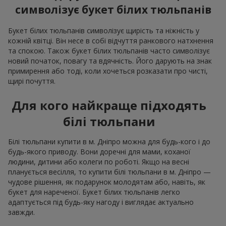
символізує букет білих тюльпанів
Букет білих тюльпанів символізує щирість та ніжність у
кожній квітці. Він несе в собі відчуття ранкового натхнення
та спокою. Також букет білих тюльпанів часто символізує
новий початок, повагу та вдячність. Його дарують на знак
примирення або тоді, коли хочеться розказати про чисті,
щирі почуття.
Для кого найкраще підходять
білі тюльпани
Білі тюльпани купити в м. Дніпро можна для будь-кого і до
будь-якого приводу. Вони доречні для мами, коханої
людини, дитини або колеги по роботі. Якщо на весні
планується весілля, то купити білі тюльпани в м. Дніпро —
чудове рішення, як подарунок молодятам або, навіть, як
букет для нареченої. Букет білих тюльпанів легко
адаптується під будь-яку нагоду і виглядає актуально
завжди.