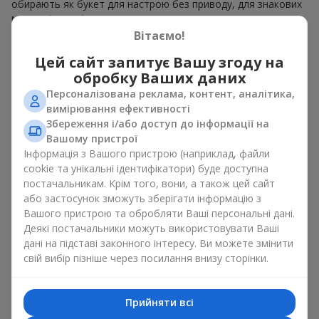
обирають як букет для настрою без приводу, для знакових
моментів та жіночих свят.
Вітаємо!
У квітковому салоні
Flowers.ua
можна знайти ніжний букет
білих тюльпанів в елегантному оформленні, що стане
Цей сайт запитує Вашу згоду на
чудовим подарунком для будь-якого приводу. У нас
обробку Ваших даних
знайдеться
букет тюльпанів
вартістю
до 700 грн
,
700-1000
Персоналізована реклама, контент, аналітика,
грн
,
1000-1500 грн
та
дорогі авторські букети
. Вибирайте
вимірювання ефективності
букет білих тюльпанів на ваш розсуд, а ми попіклуємось,
Збереження і/або доступ до інформації на
щоб вони приїхали до вас вчасно.
Вашому пристрої
Інформація з Вашого пристрою (наприклад, файли
Як білий тюльпан пробуджує
cookie та унікальні ідентифікатори) буде доступна
світлі емоції
постачальникам. Крім того, вони, а також цей сайт
або застосунок зможуть зберігати інформацію з
Вашого пристрою та обробляти Ваші персональні дані.
Будь-які квіти надихають і дарують неймовірні емоції. Але
букет білих тюльпанів відіграє особливу роль. Білий колір у
Деякі постачальники можуть використовувати Ваші
флористиці асоціюється зі спокоєм, відкритістю та довірою.
дані на підставі законного інтересу. Ви можете змінити
Саме тому, тюльпан білий викликає теплі почуття і створює
свій вибір пізніше через посилання внизу сторінки.
романтичний настрій без надмірної сентиментальності.
Такі весняні квіти, як букет білих тюльпанів, легко
Прийняти всі
вписуються у будь-який простір: дім, офіс, святкову подію.