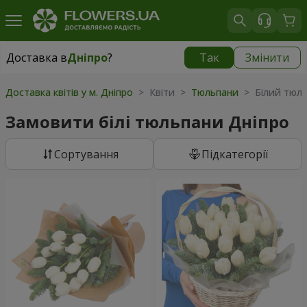
Доставка в
Дніпро
?
Так
Змінити
Доставка в
Дніпро
|
безкоштовно
Доставка квітів у м. Дніпро
> Квіти >
Тюльпани
> Білий тюл
Замовити білі тюльпани Дніпро
Сортування
Підкатегорії