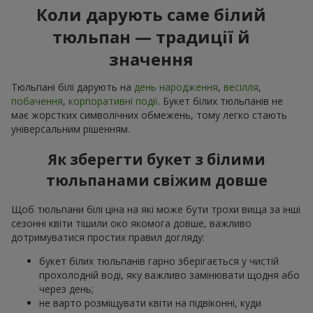
Коли дарують саме білий
тюльпан — традиції й
значення
Тюльпані білі дарують на
день народження
,
весілля
,
побачення
,
корпоративні події
. Букет білих тюльпанів не
має жорстких символічних обмежень, тому легко стають
універсальним рішенням.
Як зберегти букет з білими
тюльпанами свіжим довше
Щоб тюльпани білі ціна на які може бути трохи вища за інші
сезонні квіти тішили око якомога довше, важливо
дотримуватися простих правил догляду:
букет білих тюльпанів гарно зберігається у чистій
прохолодній воді, яку важливо замінювати щодня або
через день;
не варто розміщувати квіти на підвіконні, куди