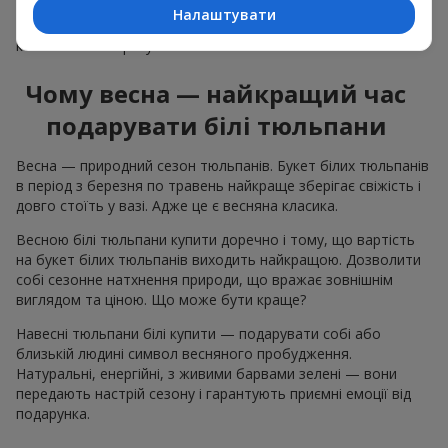
Вони дарують сонячні емоції, навіть коли за вікном
Налаштувати
похмуро, і допомагають передати вираз почуттів без слів,
коли останніх бракує.
Чому весна — найкращий час
подарувати білі тюльпани
Весна — природний сезон тюльпанів. Букет білих тюльпанів
в період з березня по травень найкраще зберігає свіжість і
довго стоїть у вазі. Адже це є весняна класика.
Весною білі тюльпани купити доречно і тому, що вартість
на букет білих тюльпанів виходить найкращою. Дозволити
собі сезонне натхнення природи, що вражає зовнішнім
виглядом та ціною. Що може бути краще?
Навесні тюльпани білі купити — подарувати собі або
близькій людині символ весняного пробудження.
Натуральні, енергійні, з живими барвами зелені — вони
передають настрій сезону і гарантують приємні емоції від
подарунка.