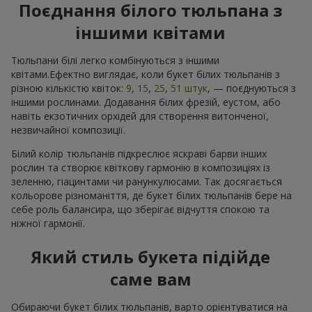
Поєднання білого тюльпана з
іншими квітами
Тюльпани білі легко комбінуються з іншими
квітами.Ефектно виглядає, коли букет білих тюльпанів з
різною кількістю квіток:
9
,
15
,
25
,
51 штук
, — поєднуються з
іншими рослинами. Додавання білих фрезій, еустом, або
навіть екзотичних орхідей для створення витонченої,
незвичайної композиції.
Білий колір тюльпанів підкреслює яскраві барви інших
рослин та створює квіткову гармонію в композиціях із
зеленню, гіацинтами чи ранункулюсами. Так досягається
кольорове різноманіття, де букет білих тюльпанів бере на
себе роль балансира, що зберігає відчуття спокою та
ніжної гармонії.
Який стиль букета підійде
саме вам
Обираючи букет білих тюльпанів, варто орієнтуватися на