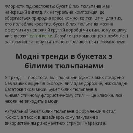
Флористи підкреслюють: букет білих тюльпанів має
найкращий вигляд, як натуральна композиція, де
зберігається природна краса кожної квітки. Втім, для тих,
хто полюбляє креатив, букет білих тюльпанів можна
оформити у невеликій круглій коробці чи стильному кошику,
як справжні
елітні квіти
. Даруйте цю композицію з любов’ю, і
ваші емоції та почуття точно не залишаться непоміченими.
Модні тренди в букетах з
білими тюльпанами
У тренді — простота. Білі тюльпани букет з яких створено
без зайвих акцентів сьогодні виглядає дорожче, ніж складні
багатоквіткові мікси. Букет білих тюльпанів в
мінімалістичному флористичному стилі — це класика, яка
ніколи не виходить з моди.
Актуальний букет білих тюльпанів оформлений в стилі
“бохо", а також в дизайнерському пакуванні з
використанням різноманітних стрічок і мережива.