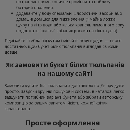
потрапляє пряме сонячне проміння та поблизу
батарей опалення;
додавайте у воду спеціальні флористичні засоби або
домашні домішки для підживлення (1 чайна ложка
цукру на літр води або кілька крапель лимонного соку
подовжать “життя" зрізаних рослин на кілька днів).
Підрізайте стебла під кутом і міняйте воду щодня — цього
достатньо, щоб букет білих тюльпанів виглядав свіжими
довше.
Як замовити букет білих тюльпанів
на нашому сайті
Замовити купити білі тюльпани з доставкою по Дніпру дуже
просто. Завдяки зручній пошуковій системі, в каталозі легко
відшукати потрібний варіант букета або зібрати авторську
композицію за вашим запитом. Якість кожної квітки
гарантована.
Просте оформлення