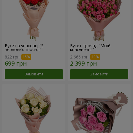
Букет в упаковці "5
Букет троянд "Моїй
червоних троянд"
красунечці!"
822 грн
2 666 грн
Замовити
Замовити