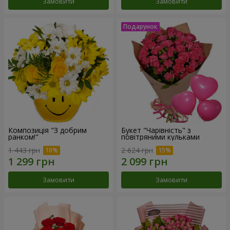
Замовити
Замовити
Композиція "З добрим
Букет "Чарівність" з
ранком!"
повітряними кульками
1 443 грн
2 624 грн
Замовити
Замовити