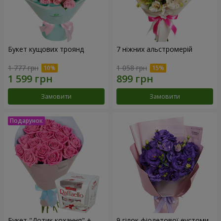
Букет кущових троянд
7 ніжних альстромерій
1 777 грн
1 058 грн
Замовити
Замовити
Букет "Дотик кохання" +
9 гілок фіолетової еустоми