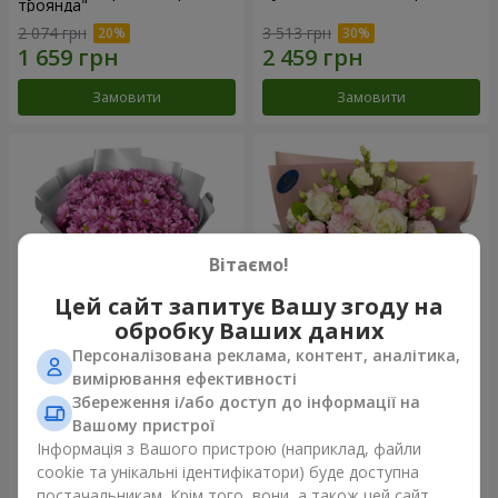
троянда"
2 074 грн
3 513 грн
Замовити
Замовити
Вітаємо!
Цей сайт запитує Вашу згоду на
обробку Ваших даних
Персоналізована реклама, контент, аналітика,
Букет "Твої хризантеми"
Букет "Пана Кота"
вимірювання ефективності
Збереження і/або доступ до інформації на
1 528 грн
2 124 грн
Вашому пристрої
Інформація з Вашого пристрою (наприклад, файли
cookie та унікальні ідентифікатори) буде доступна
Замовити
Замовити
постачальникам. Крім того, вони, а також цей сайт