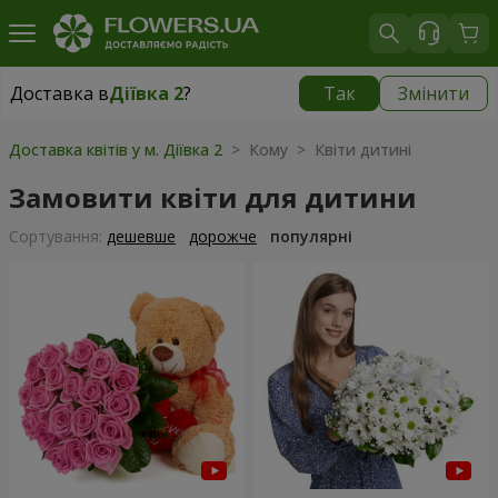
Доставка в
Діївка 2
?
Так
Змінити
Доставка в
Діївка 2
|
безкоштовно
Доставка квітів у м. Діївка 2
> Кому > Квіти дитині
Замовити квіти для дитини
Сортування:
дешевше
дорожче
популярні