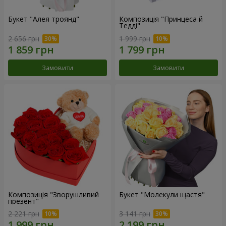
Букет "Алея троянд"
Композиція "Принцеса й
Тедді"
2 656 грн
1 999 грн
Замовити
Замовити
Композиція "Зворушливий
Букет "Молекули щастя"
презент"
2 221 грн
3 141 грн