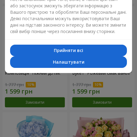
або застосунок зможуть зберігати інформацію з
Вашого пристрою та обробляти Ваші персональні дані.
Деякі постачальники можуть використовувати Ваші
дані на підставі законного інтересу. Ви можете змінити
свій вибір пізніше через посилання внизу сторінки.
Прийняти всі
Налаштувати
Композиція "Ніжний дотик"
Букет "Рожевий смак ванілі"
1 777 грн
1 777 грн
Замовити
Замовити