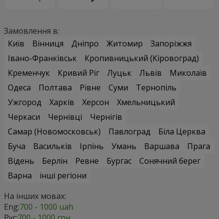
Замовлення в:
Київ
Вінниця
Дніпро
Житомир
Запоріжжя
Івано-Франківськ
Кропивницький (Кіровоград)
Кременчук
Кривий Ріг
Луцьк
Львів
Миколаїв
Одеса
Полтава
Рівне
Суми
Тернопіль
Ужгород
Харків
Херсон
Хмельницький
Черкаси
Чернівці
Чернігів
Самар (Новомосковськ)
Павлоград
Біла Церква
Буча
Васильків
Ірпінь
Умань
Варшава
Прага
Відень
Берлін
Ревне
Бургас
Сонячний берег
Варна
інші регіони
На інших мовах:
Eng:
700 - 1000 uah
Рус:
700 - 1000 грн