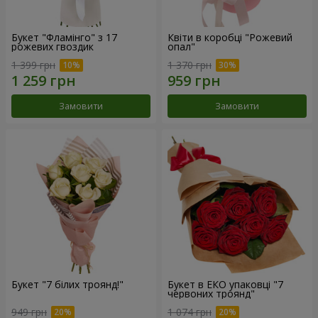
Букет "Фламінго" з 17
Квіти в коробці "Рожевий
рожевих гвоздик
опал"
1 399 грн
1 370 грн
Замовити
Замовити
Букет "7 білих троянд!"
Букет в ЕКО упаковці "7
червоних троянд"
949 грн
1 074 грн