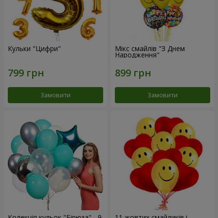
Кульки "Цифри"
Мікс смайлів "З Днем
Народження"
Замовити
Замовити
Колекція кульок "Бірюза" - 9
11 жовтих смайликів і