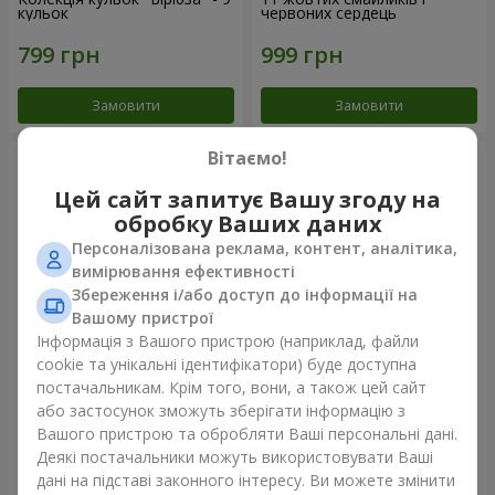
кульок
червоних сердець
Замовити
Замовити
Вітаємо!
Цей сайт запитує Вашу згоду на
обробку Ваших даних
Персоналізована реклама, контент, аналітика,
вимірювання ефективності
Збереження і/або доступ до інформації на
Вашому пристрої
Інформація з Вашого пристрою (наприклад, файли
cookie та унікальні ідентифікатори) буде доступна
Фонтан куль "Небо"
Фонтан куль "Рожеве
постачальникам. Крім того, вони, а також цей сайт
золото"
або застосунок зможуть зберігати інформацію з
Вашого пристрою та обробляти Ваші персональні дані.
Деякі постачальники можуть використовувати Ваші
дані на підставі законного інтересу. Ви можете змінити
Замовити
Замовити