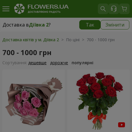
Доставка в
Діївка 2
?
Так
Змінити
Доставка в
Діївка 2
|
безкоштовно
Доставка квітів у м. Діївка 2
> По ціні > 700 - 1000 грн
700 - 1000 грн
Сортування:
дешевше
дорожче
популярні