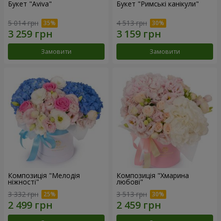
Букет "Aviva"
Букет "Римські канікули"
5 014 грн
4 513 грн
Замовити
Замовити
Композиція "Мелодія
Композиція "Хмарина
ніжності"
любові"
3 332 грн
3 513 грн