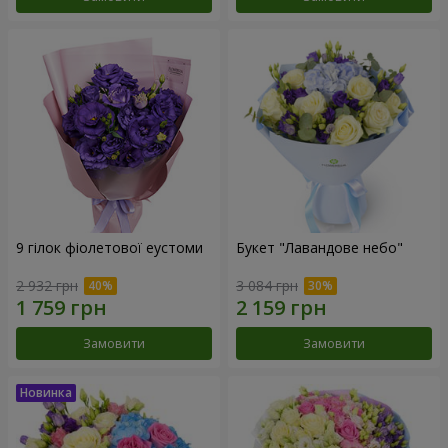
9 гілок фіолетової еустоми
Букет "Лавандове небо"
2 932 грн
3 084 грн
Замовити
Замовити