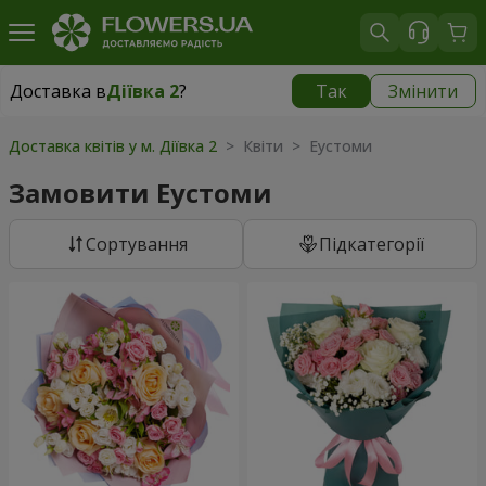
Доставка в
Діївка 2
?
Так
Змінити
Доставка в
Діївка 2
|
безкоштовно
Доставка квітів у м. Діївка 2
> Квіти > Еустоми
Замовити Еустоми
Сортування
Підкатегорії