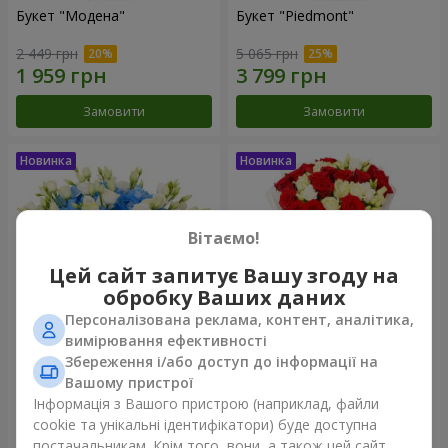
Букет "Модена"
Букет "Piedmont"
2 449 грн
5 065 грн
Замовити
Замовити
Вітаємо!
Цей сайт запитує Вашу згоду на
обробку Ваших даних
Персоналізована реклама, контент, аналітика,
вимірювання ефективності
Збереження і/або доступ до інформації на
Композиція "Сільвія"
Букет "Katarina"
Вашому пристрої
3 856 грн
2 874 грн
Інформація з Вашого пристрою (наприклад, файли
cookie та унікальні ідентифікатори) буде доступна
постачальникам. Крім того, вони, а також цей сайт