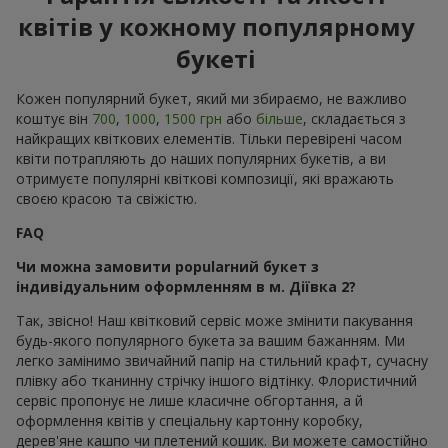
квітів у кожному популярному
букеті
Кожен популярний букет, який ми збираємо, не важливо
коштує він
700
,
1000
,
1500 грн
або
більше
, складається з
найкращих квіткових елементів. Тільки перевірені часом
квіти потрапляють до наших популярних букетів, а ви
отримуєте популярні квіткові композиції, які вражають
своєю красою та свіжістю.
FAQ
Чи можна замовити popularний букет з
індивідуальним оформленням в м. Діївка 2?
Так, звісно! Наш квітковий сервіс може змінити пакування
будь-якого популярного букета за вашим бажанням. Ми
легко замінимо звичайний папір на стильний крафт, сучасну
плівку або тканинну стрічку іншого відтінку. Флористичний
сервіс пропонує не лише класичне обгортання, а й
оформлення квітів у спеціальну картонну коробку,
дерев'яне кашпо чи плетений кошик. Ви можете самостійно