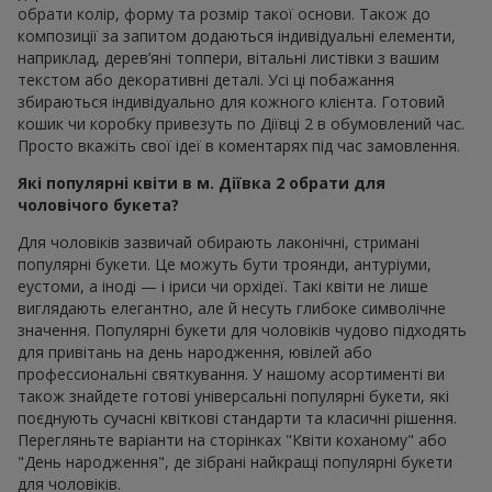
обрати колір, форму та розмір такої основи. Також до
композиції за запитом додаються індивідуальні елементи,
наприклад, дерев’яні топпери, вітальні листівки з вашим
текстом або декоративні деталі. Усі ці побажання
збираються індивідуально для кожного клієнта. Готовий
кошик чи коробку привезуть по Діївці 2 в обумовлений час.
Просто вкажіть свої ідеї в коментарях під час замовлення.
Які популярні квіти в м. Діївка 2 обрати для
чоловічого букета?
Для чоловіків зазвичай обирають лаконічні, стримані
популярні букети. Це можуть бути троянди, антуріуми,
еустоми, а іноді — і іриси чи орхідеї. Такі квіти не лише
виглядають елегантно, але й несуть глибоке символічне
значення. Популярні букети для чоловіків чудово підходять
для привітань на день народження, ювілей або
профессиональні святкування. У нашому асортименті ви
також знайдете готові універсальні популярні букети, які
поєднують сучасні квіткові стандарти та класичні рішення.
Перегляньте варіанти на сторінках "Квіти коханому" або
"День народження", де зібрані найкращі популярні букети
для чоловіків.