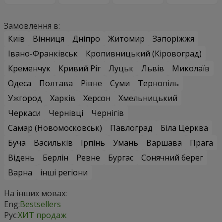
Замовлення в:
Київ
Вінниця
Дніпро
Житомир
Запоріжжя
Івано-Франківськ
Кропивницький (Кіровоград)
Кременчук
Кривий Ріг
Луцьк
Львів
Миколаїв
Одеса
Полтава
Рівне
Суми
Тернопіль
Ужгород
Харків
Херсон
Хмельницький
Черкаси
Чернівці
Чернігів
Самар (Новомосковськ)
Павлоград
Біла Церква
Буча
Васильків
Ірпінь
Умань
Варшава
Прага
Відень
Берлін
Ревне
Бургас
Сонячний берег
Варна
інші регіони
На інших мовах:
Eng:
Bestsellers
Рус:
ХИТ продаж