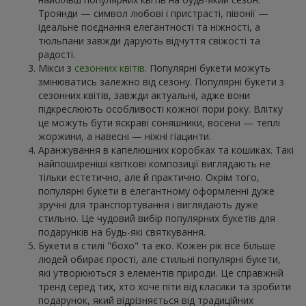
Троянди — символ любові і пристрасті, півонії —
ідеальне поєднання елегантності та ніжності, а
тюльпани завжди дарують відчуття свіжості та
радості.
Мікси з
сезонних квітів
. Популярні букети можуть
змінюватись залежно від сезону. Популярні букети з
сезонних квітів, завжди актуальні, адже вони
підкреслюють особливості кожної пори року. Влітку
це можуть бути яскраві соняшники, восени — теплі
жоржини, а навесні — ніжні гіацинти.
Аранжування в капелюшних коробках та кошиках. Такі
найпоширеніші квіткові композиції виглядають не
тільки естетично, але й практично. Окрім того,
популярні букети в елегантному оформленні дуже
зручні для транспортування і виглядають дуже
стильно. Це чудовий вибір популярних букетів для
подарунків на будь-які святкування.
Букети в стилі "бохо" та еко. Кожен рік все більше
людей обирає прості, але стильні популярні букети,
які утворюються з елементів природи. Це справжній
тренд серед тих, хто хоче піти від класики та зробити
подарунок, який відрізняється від традиційних