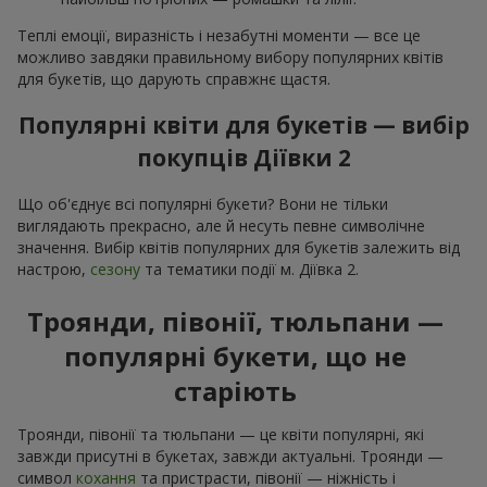
Теплі емоції, виразність і незабутні моменти — все це
можливо завдяки правильному вибору популярних квітів
для букетів, що дарують справжнє щастя.
Популярні квіти для букетів — вибір
покупців Діївки 2
Що об'єднує всі популярні букети? Вони не тільки
виглядають прекрасно, але й несуть певне символічне
значення. Вибір квітів популярних для букетів залежить від
настрою,
сезону
та тематики події м. Діївка 2.
Троянди, півонії, тюльпани —
популярні букети, що не
старіють
Троянди, півонії та тюльпани — це квіти популярні, які
завжди присутні в букетах, завжди актуальні. Троянди —
символ
кохання
та пристрасти, півонії — ніжність і