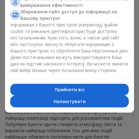
для будь-якого віку і статі, а їх склад можна
вимірювання ефективності
адаптувати під будь-який захід.
Збереження і/або доступ до інформації на
Масові квіткові уподобання. Півонії, тюльпани,
Вашому пристрої
ромашки — популярні букети, що залишаються
Інформація з Вашого пристрою (наприклад, файли
привабливими для покупців. Вони не тільки мають
cookie та унікальні ідентифікатори) буде доступна
чудовий вигляд. Такі популярні букети відображають
постачальникам. Крім того, вони, а також цей сайт
атмосферу свіжості та природної краси.
або застосунок зможуть зберігати інформацію з
Популярні квіти для букетів часто змінюються залежно від
Вашого пристрою та обробляти Ваші персональні дані.
пори року, але ці класичні популярні букети завжди
Деякі постачальники можуть використовувати Ваші
залишаються в списку тих що мають найбільший попит.
дані на підставі законного інтересу. Ви можете змінити
Якщо ви хочете бути впевненими у своєму виборі,
свій вибір пізніше через посилання внизу сторінки.
звертайтесь до цих перевірених часом популярних квітів.
Для яких подій в м. Діївка 2
Прийняти всі
обирають популярні букети
Налаштувати
Що важливо пам’ятати, обираючи популярні букети?
Найкращі композиції підходять для різноманітних подій.
Популярні букети здатні створити атмосферу свята та
виразити найкращі побажання. Ось для яких подій
найбільше обирають популярні квіти для букетів: