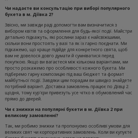
Чи надаєте ви консультацію при виборі популярного
букета в м. Діївка 2?
Звісно, ми завжди раді допомогти вам визначитися з
вибором квітів та оформлення для будь-якої події. Майстри
детально підкажуть, які рослини зараз є найсвіжішими,
скільки вони простоять у вазі та як їх гарно поєднати. Ми
підкажемо, що краще підійде для конкретного свята, щоб
вам не довелося довго думати й сумніватися перед
покупкою. Якщо ви вагаєтеся між кількома варіантами, ми
просто розкажемо про особливості кожного букета. Ми
підберемо гарну композицію під ваш бюджет та формат
майбутньої події. Завдяки цим порадам ви швидко знайдете
потрібний варіант. Доставка замовлень працює по Діївці 2
щодня, тому кур'єри привезуть усе чітко в обумовлений час
прямо до дверей.
Чи є знижки на популярні букети в м. Діївка 2 при
великому замовленні?
Так, ми робимо знижки та пропонуємо особливі умови для
великих свят чи корпоративних замовлень. Коли ви купуєте