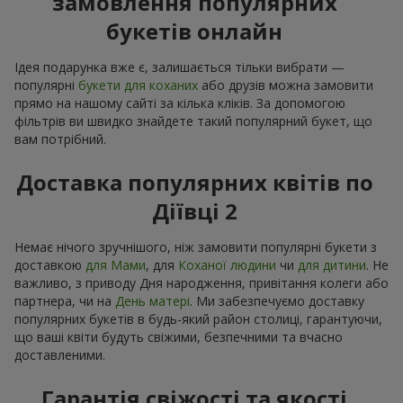
замовлення популярних
букетів онлайн
Ідея подарунка вже є, залишається тільки вибрати —
популярні
букети для коханих
або друзів можна замовити
прямо на нашому сайті за кілька кліків. За допомогою
фільтрів ви швидко знайдете такий популярний букет, що
вам потрібний.
Доставка популярних квітів по
Діївці 2
Немає нічого зручнішого, ніж замовити популярні букети з
доставкою
для Мами
, для
Коханої людини
чи
для дитини
. Не
важливо, з приводу Дня народження, привітання колеги або
партнера, чи на
День матері
. Ми забезпечуємо доставку
популярних букетів в будь-який район столиці, гарантуючи,
що ваші квіти будуть свіжими, безпечними та вчасно
доставленими.
Гарантія свіжості та якості