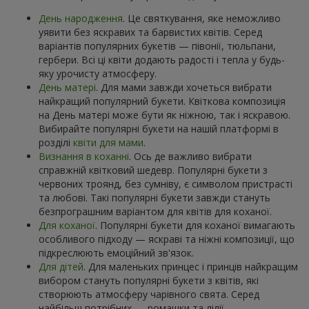
День народження
. Це святкування, яке неможливо
уявити без яскравих та барвистих квітів. Серед
варіантів популярних букетів — півонії, тюльпани,
гербери. Всі ці квіти додають радості і тепла у будь-
яку урочисту атмосферу.
День матері
. Для мами завжди хочеться вибрати
найкращий популярний букети. Квіткова композиція
на День матері може бути як ніжною, так і яскравою.
Вибирайте популярні букети на нашій платформі в
розділі
квіти для мами
.
Визнання в коханні
. Ось де важливо вибрати
справжній квітковий шедевр. Популярні букети з
червоних троянд, без сумніву, є символом пристрасті
та любові. Такі популярні букети завжди стануть
безпрограшним варіантом для квітів для коханої.
Для коханої
. Популярні букети для коханої вимагають
особливого підходу — яскраві та ніжні композиції, що
підкреслюють емоційний зв'язок.
Для дітей
. Для маленьких принцес і принців найкращим
вибором стануть популярні букети з квітів, які
створюють атмосферу чарівного свята. Серед
найбільш потрібних — ромашки та лілії.