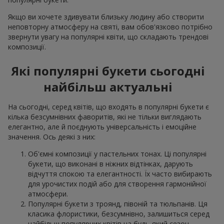
Якщо ви хочете здивувати близьку людину або створити
неповторну атмосферу на святі, вам обов'язково потрібно
звернути увагу на популярні квіти, що складають трендові
композиції.
Які популярні букети сьогодні
найбільш актуальні
На сьогодні, серед квітів, що входять в популярні букети є
кілька безсумнівних фаворитів, які не тільки виглядають
елегантно, але й поєднують універсальність і емоційне
значення. Ось деякі з них:
Об'ємні композиції у пастельних тонах. Ці популярні
букети, що виконані в ніжних відтінках, дарують
відчуття спокою та елегантності. Їх часто вибирають
для урочистих подій або для створення гармонійної
атмосфери.
Популярні букети з троянд, півоній та тюльпанів. Ця
класика флористики, безсумнівно, залишиться серед
найбільш популярних квітів на будь-який сезон.