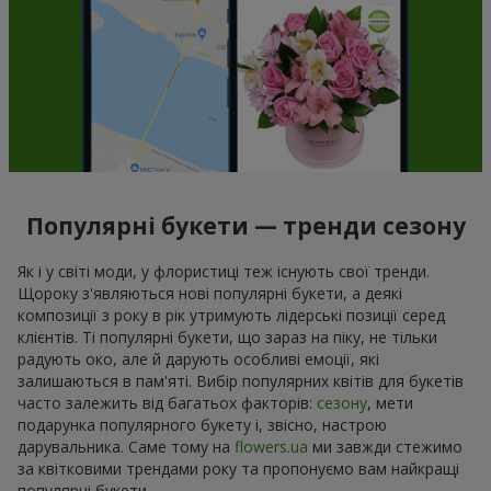
Популярні букети — тренди сезону
Як і у світі моди, у флористиці теж існують свої тренди.
Щороку з'являються нові популярні букети, а деякі
композиції з року в рік утримують лідерські позиції серед
клієнтів. Ті популярні букети, що зараз на піку, не тільки
радують око, але й дарують особливі емоції, які
залишаються в пам'яті. Вибір популярних квітів для букетів
часто залежить від багатьох факторів:
сезону
, мети
подарунка популярного букету і, звісно, настрою
дарувальника. Саме тому на
flowers.ua
ми завжди стежимо
за квітковими трендами року та пропонуємо вам найкращі
популярні букети.