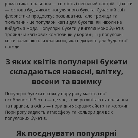
романтика, тюльпани — свіжість і весняний настрій. Ці квіти
— основа будь-якого популярного букета. Сучасний світ
флористики продовжує розвиватись, але троянди та
тюльпани - це популярні квіти для букетів, які ніколи не
вийдуть з моди. Популярні букети у вигляді монобукетів
троянд чи квіткових композицій у коробці - ці популярні
квіти залишаються класикою, яка підходить для будь-якої
нагоди.
З яких квітів популярні букети
складаються навесні, влітку,
восени та взимку
Популярні букети в кожну пору року мають свої
особливості. Весна — це час, коли розквітають тюльпани
та нарциси, а осінь — пора для яскравих айстр та жоржин.
Пори року задають атмосферу та кольори для всіх
популярних букетів.
Як поєднувати популярні