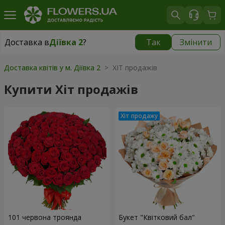
Доставка в
Діївка 2
?
Так
Змінити
Доставка в
Діївка 2
|
безкоштовно
Доставка квітів у м. Діївка 2
> ХІТ продажів
Купити Хіт продажів
101 червона троянда
Букет "Квітковий бал"