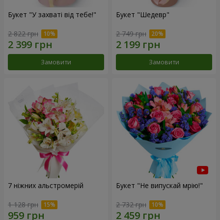
Букет "У захваті від тебе!"
Букет "Шедевр"
2 822 грн
2 749 грн
Замовити
Замовити
7 ніжних альстромерій
Букет "Не випускай мрію!"
1 128 грн
2 732 грн