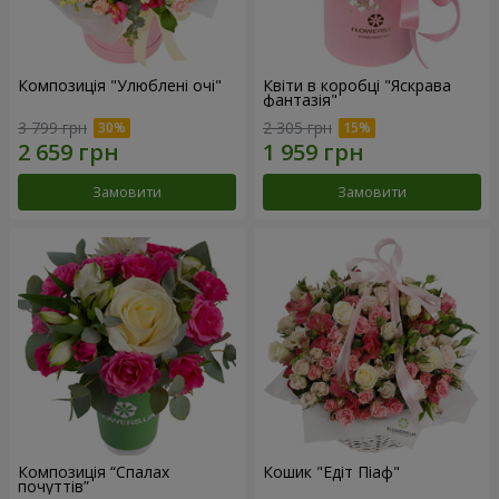
Композиція "Улюблені очі"
Квіти в коробці "Яскрава
фантазія"
3 799 грн
2 305 грн
Замовити
Замовити
Композиція “Спалах
Кошик "Едіт Піаф"
почуттів”