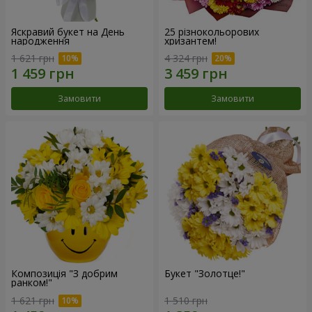
Яскравий букет на День
25 різнокольорових
народження
хризантем!
1 621 грн
4 324 грн
Замовити
Замовити
Композиція "З добрим
Букет "Золотце!"
ранком!"
1 621 грн
1 510 грн