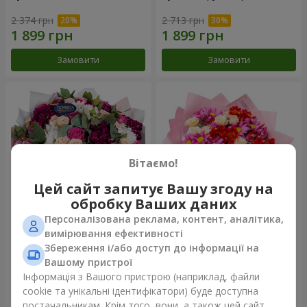
2 374 грн
2 713 грн
Замовити
Замовити
Вітаємо!
Цей сайт запитує Вашу згоду на
обробку Ваших даних
Персоналізована реклама, контент, аналітика,
Букет "Все для тебе ...!"
Букет "Ніжне кохання"
вимірювання ефективності
Збереження і/або доступ до інформації на
5 949 грн
1 554 грн
Вашому пристрої
Інформація з Вашого пристрою (наприклад, файли
cookie та унікальні ідентифікатори) буде доступна
Замовити
Замовити
постачальникам. Крім того, вони, а також цей сайт