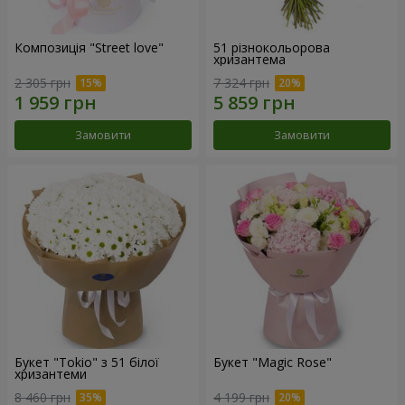
Композиція "Street love"
51 різнокольорова
хризантема
2 305 грн
7 324 грн
Замовити
Замовити
Букет "Tokio" з 51 білої
Букет "Magic Rose"
хризантеми
8 460 грн
4 199 грн