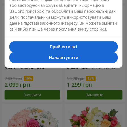
або застосунок зможуть зберігати інформацію з
Вашого пристрою та обробляти Ваші персональні дані.
Деякі постачальники можуть використовувати Ваші
дані на підставі законного інтересу. Ви можете змінити
свій вибір пізніше через посилання внизу сторінки.
Прийняти всі
Налаштувати
Букет "Казкова осінь"
Композиція "Літня хмара"
2 332 грн
1 528 грн
Замовити
Замовити