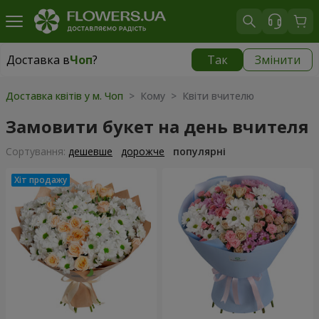
Доставка в
Чоп
?
Так
Змінити
Доставка в
Чоп
|
безкоштовно
Доставка квітів у м. Чоп
> Кому > Квіти вчителю
Замовити букет на день вчителя
Сортування:
дешевше
дорожче
популярні