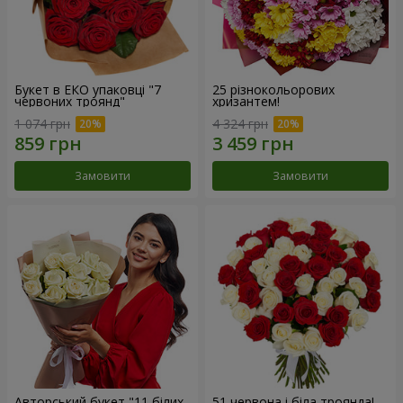
Букет в ЕКО упаковці "7
25 різнокольорових
червоних троянд"
хризантем!
1 074 грн
4 324 грн
Замовити
Замовити
Авторський букет "11 білих
51 червона і біла троянда!