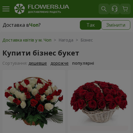
Доставка в
Чоп
?
Так
Змінити
Доставка в
Чоп
|
безкоштовно
Доставка квітів у м. Чоп
> Нагода > Бізнес
Купити бізнес букет
Сортування:
дешевше
дорожче
популярні