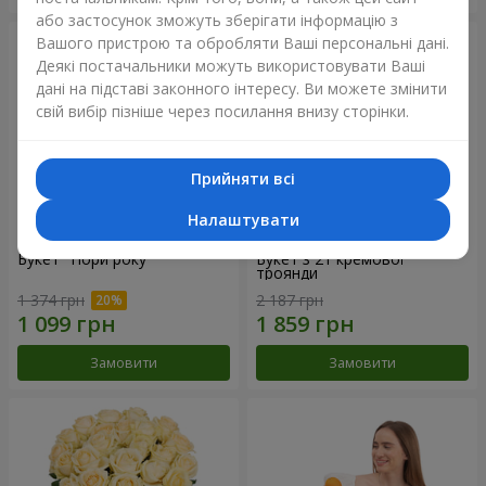
або застосунок зможуть зберігати інформацію з
Вашого пристрою та обробляти Ваші персональні дані.
Деякі постачальники можуть використовувати Ваші
дані на підставі законного інтересу. Ви можете змінити
свій вибір пізніше через посилання внизу сторінки.
Прийняти всі
Налаштувати
Букет "Пори року"
Букет з 21 кремової
троянди
1 374 грн
2 187 грн
Замовити
Замовити