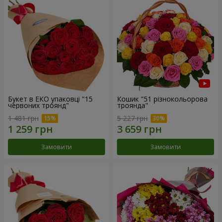
Букет в ЕКО упаковці "15
Кошик "51 різнокольорова
червоних троянд"
троянда"
1 481 грн
5 227 грн
Замовити
Замовити