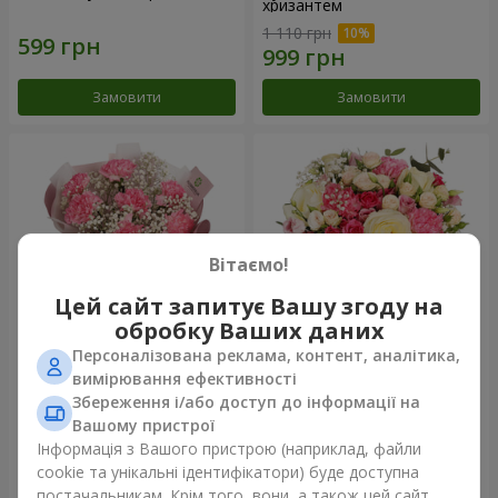
хризантем
1 110 грн
Замовити
Замовити
Вітаємо!
Цей сайт запитує Вашу згоду на
обробку Ваших даних
Персоналізована реклама, контент, аналітика,
Букет "Королева
Квіти в коробці "Помпадур"
вимірювання ефективності
Карибського моря"
Збереження і/або доступ до інформації на
1 449 грн
2 249 грн
Вашому пристрої
Інформація з Вашого пристрою (наприклад, файли
cookie та унікальні ідентифікатори) буде доступна
Замовити
Замовити
постачальникам. Крім того, вони, а також цей сайт