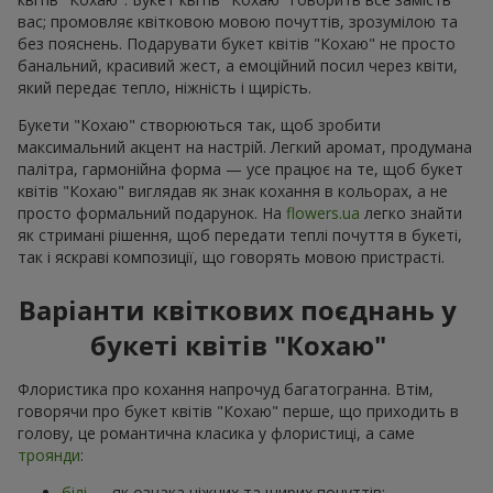
вас; промовляє квітковою мовою почуттів, зрозумілою та
без пояснень. Подарувати букет квітів "Кохаю" не просто
банальний, красивий жест, а емоційний посил через квіти,
який передає тепло, ніжність і щирість.
Букети "Кохаю" створюються так, щоб зробити
максимальний акцент на настрій. Легкий аромат, продумана
палітра, гармонійна форма — усе працює на те, щоб букет
квітів "Кохаю" виглядав як знак кохання в кольорах, а не
просто формальний подарунок. На
flowers.ua
легко знайти
як стримані рішення, щоб передати теплі почуття в букеті,
так і яскраві композиції, що говорять мовою пристрасті.
Варіанти квіткових поєднань у
букеті квітів "Кохаю"
Флористика про кохання напрочуд багатогранна. Втім,
говорячи про букет квітів "Кохаю" перше, що приходить в
голову, це романтична класика у флористиці, а саме
троянди
:
білі
— як ознака ніжних та щирих почуттів;