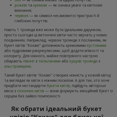
рожеві
та
кремові
— як ознака уваги та квіткове
визнання;
червоні
— як символ несамовитої пристрасті й
глибоких почуттів.
Навіть 1 троянда вже може бути ідеальним дарунком,
просто сьогодні ці витончені квіти часто звучать у нових
поєднаннях. Наприклад, червоні троянди з посланням, як
букет квітів "Кохаю" доповнюють кремовими
еустомами
або пудровими ранункулюсами, щоб додати м’якості та
колориту. Для ніжного, майже повітряного настрою
обирають
півонії
з
тюльпанами
або
кущові троянди
з
альстромерією
.
Такий букет квітів "Кохаю" створює ніжність у кожній квітці
та виглядає як квіти з ніжним посилом. А для тих, хто хоче
придбати нестандартні
букети квітів
, підійдуть авторські
мікси з
сезонних квітів
— вони формують емоційний букет із
серцем без зайвої помпезності.
Як обрати ідеальний букет
квітів "Кохаю" для близької