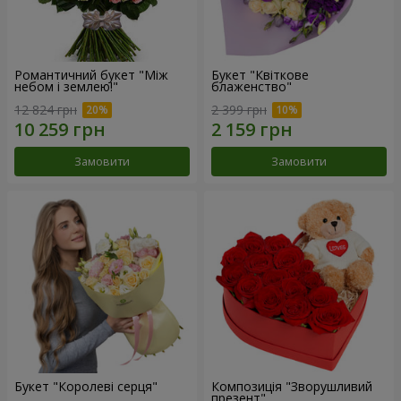
Романтичний букет "Між
Букет "Квіткове
небом і землею!"
блаженство"
12 824 грн
2 399 грн
Замовити
Замовити
Букет "Королеві серця"
Композиція "Зворушливий
презент"