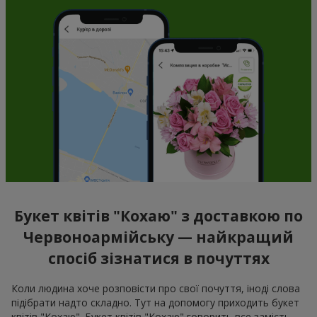
Букет квітів "Кохаю" з доставкою по
Червоноармійську — найкращий
спосіб зізнатися в почуттях
Коли людина хоче розповісти про свої почуття, іноді слова
підібрати надто складно. Тут на допомогу приходить букет
квітів "Кохаю". Букет квітів "Кохаю" говорить все замість