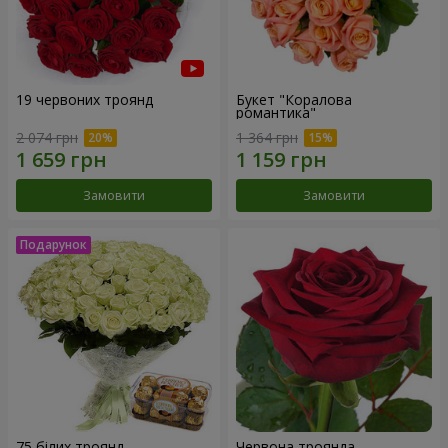
19 червоних троянд
Букет "Коралова
романтика"
2 074 грн
1 364 грн
Замовити
Замовити
75 білих троянд
Червона троянда