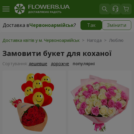
Доставка в
Червоноармійськ
?
Так
Змінити
Доставка в
Червоноармійськ
|
754 грн
Доставка квітів у м. Червоноармійськ
> Нагода > Люблю
Замовити букет для коханої
Сортування:
дешевше
дорожче
популярні