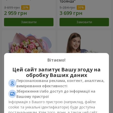
троянда"
3 699 грн
5 284 грн
Замовити
Замовити
Вітаємо!
Цей сайт запитує Вашу згоду на
обробку Ваших даних
Персоналізована реклама, контент, аналітика,
Букет "Казка мого життя"
Кошик "Янголятко"
вимірювання ефективності
Збереження і/або доступ до інформації на
2 332 грн
1 949 грн
Вашому пристрої
Інформація з Вашого пристрою (наприклад, файли
cookie та унікальні ідентифікатори) буде доступна
Замовити
Замовити
постачальникам. Крім того, вони, а також цей сайт