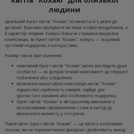
людини
Ідеальний букет квітів "Кохаю" починається з уваги до
деталей. Важливо врахувати не лише колірні вподобання, а
й характер людини. Комусь ближча стримана вишукана
композиція, як букет квітів "Кохаю"; комусь — яскравий
чуттєвий подарунок з контрастами.
Розмір також має значення:
невеликий букет квітів "Кохаю" може виглядати дуже
особисто — як флористичний комплімент до першого
побачення або освідчення;
величезна масштабна композиція квітів "Кохаю"
підкреслює серйозність намірів, підійде для
урочистого зізнання або особливого подарунка;
букет квітів "Кохаю" в авторському виконанні з
ексклюзивним оформленням стане в нагоді до
визначного моменту у стосунках.
Пам’ятайте: букет квітів "Кохаю" — це квіти з особливим
сенсом, які не перевантажені декором і дозволяють емоції