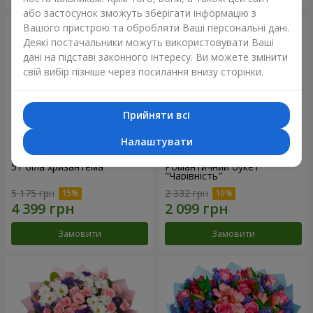
або застосунок зможуть зберігати інформацію з
Вашого пристрою та обробляти Ваші персональні дані.
Деякі постачальники можуть використовувати Ваші
дані на підставі законного інтересу. Ви можете змінити
свій вибір пізніше через посилання внизу сторінки.
Прийняти всі
Налаштувати
51 біла хризантема
Романтичний букет
"Чарівність"
5 175 грн
2 332 грн
Замовити
Замовити