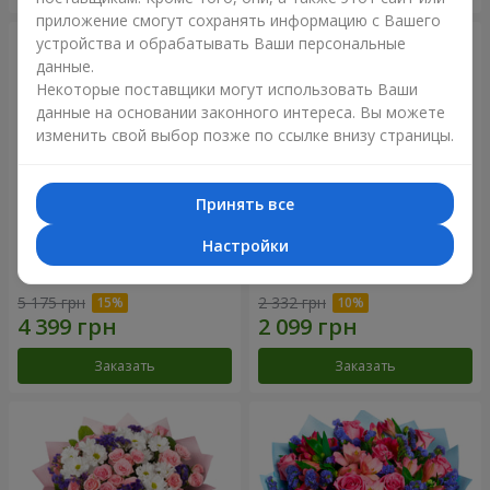
приложение смогут сохранять информацию с Вашего
устройства и обрабатывать Ваши персональные
данные.
Некоторые поставщики могут использовать Ваши
данные на основании законного интереса. Вы можете
изменить свой выбор позже по ссылке внизу страницы.
Принять все
Настройки
51 белая хризантема
Романтический букет
"Очарование"
5 175 грн
2 332 грн
Заказать
Заказать