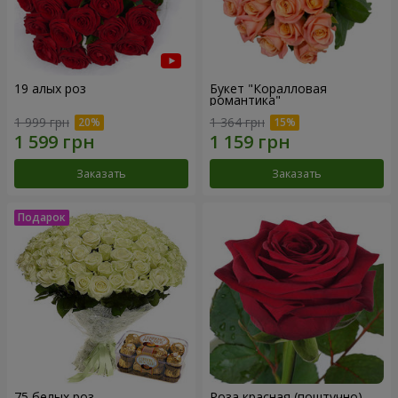
19 алых роз
Букет "Коралловая
романтика"
1 999 грн
1 364 грн
Заказать
Заказать
75 белых роз
Роза красная (поштучно)