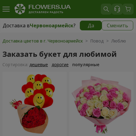
Доставка в
Червоноармейск
?
Да
Сменить
Доставка в
Червоноармейск
|
754 грн
Доставка цветов в г. Червоноармейск
> Повод > Люблю
Заказать букет для любимой
Cортировка:
дешевые
дорогие
популярные