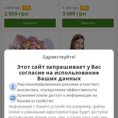
3 699 грн
5 284 грн
Заказать
Заказать
Здравствуйте!
Этот сайт запрашивает у Вас
согласие на использование
Ваших данных
Персонализированная реклама и контент,
Букет "Сказка моей жизни"
Корзина "Ангелочек"
аналитика, определение эффективности
Хранение и/или доступ к информации на
2 332 грн
1 949 грн
Вашем устройстве
Информация с Вашего устройства (например, файлы
cookie и уникальные идентификаторы) будет доступна
Заказать
Заказать
поставщикам. Кроме того, они, а также этот сайт или