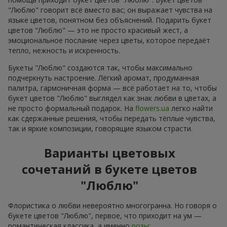
"Люблю" говорит всё вместо вас; он выражает чувства на
языке цветов, понятном без объяснений. Подарить букет
цветов "Люблю" — это не просто красивый жест, а
эмоциональное послание через цветы, которое передаёт
тепло, нежность и искренность.
Букеты "Люблю" создаются так, чтобы максимально
подчеркнуть настроение. Лёгкий аромат, продуманная
палитра, гармоничная форма — всё работает на то, чтобы
букет цветов "Люблю" выглядел как знак любви в цветах, а
не просто формальный подарок. На
flowers.ua
легко найти
как сдержанные решения, чтобы передать тёплые чувства,
так и яркие композиции, говорящие языком страсти.
Варианты цветовых
сочетаний в букете цветов
"Люблю"
Флористика о любви невероятно многогранна. Но говоря о
букете цветов "Люблю", первое, что приходит на ум —
романтическая классика, а именно
розы
: