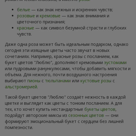
белые
— как знак нежных и искренних чувств;
розовые
и
кремовые
— как знак внимания и
цветочного признания;
красные
— как символ безумной страсти и глубоких
чувств.
Даже одна роза может быть идеальным подарком, однако
сегодня эти изящные цветы часто звучат в новых
сочетаниях. Например, красные розы с посланием, как
букет цветов "Люблю", дополняют кремовыми
эустомами
или пудровыми ранункулюсами, чтобы добавить мягкости и
объёма. Для нежного, почти воздушного настроения
выбирают
пионы
с
тюльпанами
или
кустовые розы
с
альстромерией
.
Такой букет цветов "Люблю" создаёт нежность в каждой
цветке и выглядит как цветы с тонким посланием. А для
тех, кто хочет купить нестандартные
букеты цветов
,
подойдут авторские миксы из
сезонных цветов
— они
формируют эмоциональный букет с сердцем без лишней
помпезности.