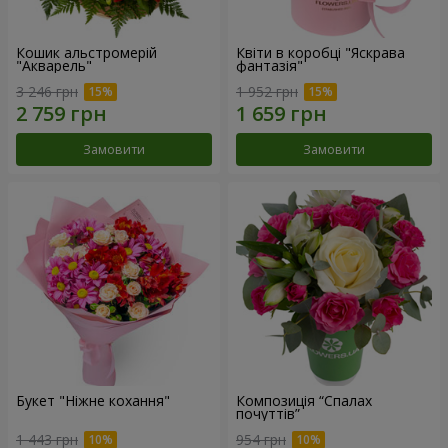
Кошик альстромерій
Квіти в коробці "Яскрава
"Акварель"
фантазія"
3 246 грн
1 952 грн
Замовити
Замовити
Букет "Ніжне кохання"
Композиція “Спалах
почуттів”
1 443 грн
954 грн