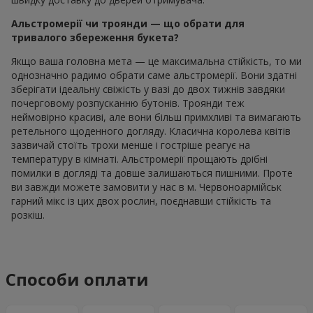
Альстромерії чи троянди — що обрати для
тривалого збереження букета?
Якщо ваша головна мета — це максимальна стійкість, то ми
однозначно радимо обрати саме альстромерії. Вони здатні
зберігати ідеальну свіжість у вазі до двох тижнів завдяки
почерговому розпусканню бутонів. Троянди теж
неймовірно красиві, але вони більш примхливі та вимагають
ретельного щоденного догляду. Класична королева квітів
зазвичай стоїть трохи менше і гостріше реагує на
температуру в кімнаті. Альстромерії прощають дрібні
помилки в догляді та довше залишаються пишними. Проте
ви завжди можете замовити у нас в м. Червоноармійськ
гарний мікс із цих двох рослин, поєднавши стійкість та
розкіш.
Способи оплати