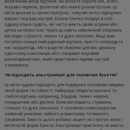
величезний вибір відтінків. Ви можете обрати білі, жовті,
яскраво-червоні, фіолетові або ніжно-рожеві бутони. Ці
квіти вражають своєю палітрою, тому ми легко підберемо
варіант под ваш настрій. Кожна гілочка поєднує в собі
одразу кілька суцвіть, які часто мають цікаві штрихи або
цятки на пелюстках. Через це навіть невеличкий оберемок
виглядає строкато, пишно та дуже святково. Якщо вам
потрібен конкретний рідкісний відтінок, просто попередьте
нас заздалегідь. Ми з радістю збиремо для вас ідеальну
однотонну композицію або створимо яскравий
різнобарвний мікс, який гарантовано підніме настрій
отримувачу.
Чи підходять альстромерії для чоловічих букетів?
Ці квіти чудово підходять для подарунка чоловікам завдяки
своїй формі та стійкості. Найкраще обирати насичені та
глибокі відтінки, наприклад, бордові, темно-червоні,
помаранчеві або фіолені. Вони виглядають стримано,
стильно та дуже лаконічно. У чоловічих композиціях ми
зазвичай уникаємо зайвого романтизму та пишного
пакування. Замість цього робимо акцент на строгих лініях і
витягнутій формі букета. Альстромерії практично не мають