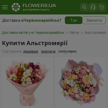
Доставка в
Червоноармійськ
?
Так
Змінити
Доставка в
Червоноармійськ
|
754 грн
Доставка квітів у м. Червоноармійськ
> Квіти > Альстромерії
Купити Альстромерії
Сортування:
дешевше
дорожче
популярні