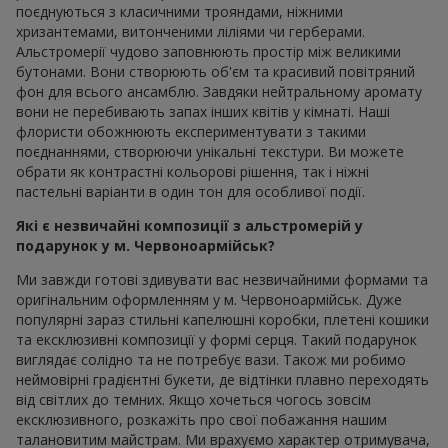
поєднуються з класичними трояндами, ніжними
хризантемами, витонченими ліліями чи герберами.
Альстромерії чудово заповнюють простір між великими
бутонами. Вони створюють об'єм та красивий повітряний
фон для всього ансамблю. Завдяки нейтральному аромату
вони не перебивають запах інших квітів у кімнаті. Наші
флористи обожнюють експериментувати з такими
поєднаннями, створюючи унікальні текстури. Ви можете
обрати як контрастні кольорові рішення, так і ніжні
пастельні варіанти в один тон для особливої події.
Які є незвичайні композиції з альстромерій у
подарунок у м. Червоноармійськ?
Ми завжди готові здивувати вас незвичайними формами та
оригінальним оформленням у м. Червоноармійськ. Дуже
популярні зараз стильні капелюшні коробки, плетені кошики
та ексклюзивні композиції у формі серця. Такий подарунок
виглядає солідно та не потребує вази. Також ми робимо
неймовірні градієнтні букети, де відтінки плавно переходять
від світлих до темних. Якщо хочеться чогось зовсім
ексклюзивного, розкажіть про свої побажання нашим
талановитим майстрам. Ми врахуємо характер отримувача,