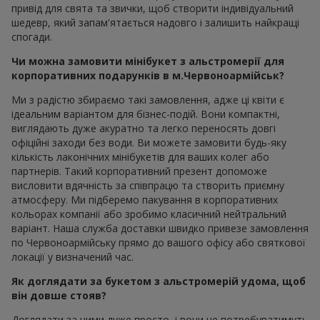
привід для свята та звички, щоб створити індивідуальний
шедевр, який запам'ятається надовго і залишить найкращі
спогади.
Чи можна замовити мінібукет з альстромерії для
корпоративних подарунків в м.Червоноармійськ?
Ми з радістю збираємо такі замовлення, адже ці квіти є
ідеальним варіантом для бізнес-подій. Вони компактні,
виглядають дуже акуратно та легко переносять довгі
офіційні заходи без води. Ви можете замовити будь-яку
кількість лаконічних мінібукетів для ваших колег або
партнерів. Такий корпоративний презент допоможе
висловити вдячність за співпрацю та створить приємну
атмосферу. Ми підберемо пакування в корпоративних
кольорах компанії або зробимо класичний нейтральний
варіант. Наша служба доставки швидко привезе замовлення
по Червоноармійську прямо до вашого офісу або святкової
локації у визначений час.
Як доглядати за букетом з альстромерій удома, щоб
він довше стояв?
Доглядати за ними дуже просто, і вони не потребуватимуть