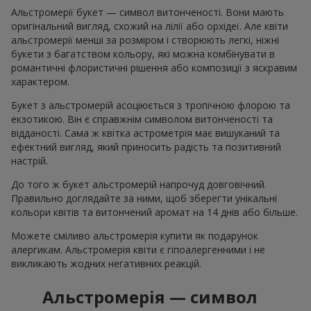
Альстромерії букет — символ витонченості. Вони мають
оригінальний вигляд, схожий на лілії або орхідеї. Але квіти
альстромерії менші за розміром і створюють легкі, ніжні
букети з багатством кольору, які можна комбінувати в
романтичні флористичні рішення або композиції з яскравим
характером.
Букет з альстромерій асоціюється з тропічною флорою та
екзотикою. Він є справжнім символом витонченості та
відданості. Сама ж квітка астрометрія має вишуканий та
ефектний вигляд, який приносить радість та позитивний
настрій.
До того ж букет альстромерій напрочуд довговічний.
Правильно доглядайте за ними, щоб зберегти унікальні
кольори квітів та витончений аромат на 14 днів або більше.
Можете сміливо альстромерія купити як подарунок
алергикам. Альстромерія квіти є гіпоалергенними і не
викликають жодних негативних реакцій.
Альстромерія — символ