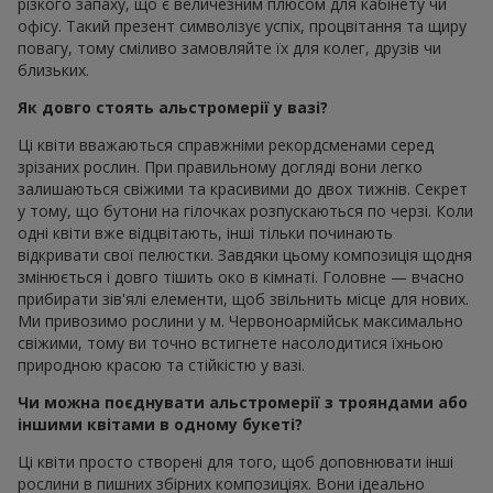
різкого запаху, що є величезним плюсом для кабінету чи
офісу. Такий презент символізує успіх, процвітання та щиру
повагу, тому сміливо замовляйте їх для колег, друзів чи
близьких.
Як довго стоять альстромерії у вазі?
Ці квіти вважаються справжніми рекордсменами серед
зрізаних рослин. При правильному догляді вони легко
залишаються свіжими та красивими до двох тижнів. Секрет
у тому, що бутони на гілочках розпускаються по черзі. Коли
одні квіти вже відцвітають, інші тільки починають
відкривати свої пелюстки. Завдяки цьому композиція щодня
змінюється і довго тішить око в кімнаті. Головне — вчасно
прибирати зів'ялі елементи, щоб звільнить місце для нових.
Ми привозимо рослини у м. Червоноармійськ максимально
свіжими, тому ви точно встигнете насолодитися їхньою
природною красою та стійкістю у вазі.
Чи можна поєднувати альстромерії з трояндами або
іншими квітами в одному букеті?
Ці квіти просто створені для того, щоб доповнювати інші
рослини в пишних збірних композиціях. Вони ідеально