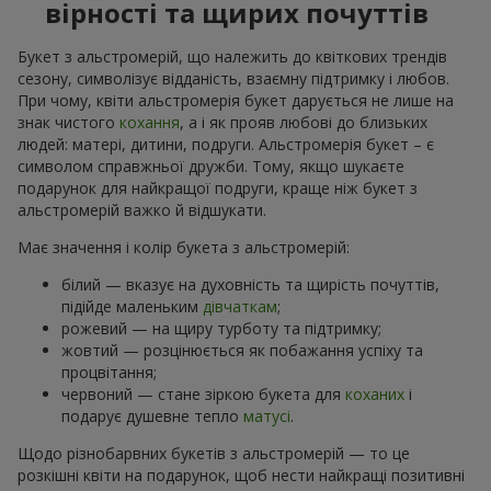
вірності та щирих почуттів
Букет з альстромерій, що належить до квіткових трендів
сезону, символізує відданість, взаємну підтримку і любов.
При чому, квіти альстромерія букет дарується не лише на
знак чистого
кохання
, а і як прояв любові до близьких
людей: матері, дитини, подруги. Альстромерія букет – є
символом справжньої дружби. Тому, якщо шукаєте
подарунок для найкращої подруги, краще ніж букет з
альстромерій важко й відшукати.
Має значення і колір букета з альстромерій:
білий — вказує на духовність та щирість почуттів,
підійде маленьким
дівчаткам
;
рожевий — на щиру турботу та підтримку;
жовтий — розцінюється як побажання успіху та
процвітання;
червоний — стане зіркою букета для
коханих
і
подарує душевне тепло
матусі
.
Щодо різнобарвних букетів з альстромерій — то це
розкішні квіти на подарунок, щоб нести найкращі позитивні