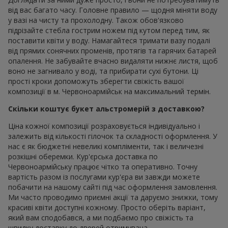
від вас багато часу. Головне правило — щодня міняти воду
у вазі на чисту та прохолодну. Також обов'язково
підрізайте стебла гострим ножем під кутом перед тим, як
поставити квіти у воду. Намагайтеся тримати вазу подалі
від прямих сонячних променів, протягів та гарячих батарей
опалення. Не забувайте вчасно видаляти нижнє листя, щоб
воно не загнивало у воді, та прибирати сухі бутони. Ці
прості кроки допоможуть зберегти свіжість вашої
композиції в м. Червоноармійськ на максимальний термін.
Скільки коштує букет альстромерій з доставкою?
Ціна кожної композиції розраховується індивідуально і
залежить від кількості гілочок та складності оформлення. У
нас є як бюджетні невеликі компліменти, так і величезні
розкішні оберемки. Кур'єрська доставка по
Червоноармійську працює чітко та оперативно. Точну
вартість разом із послугами кур'єра ви завжди можете
побачити на нашому сайті під час оформлення замовлення.
Ми часто проводимо приємні акції та даруємо знижки, тому
красиві квіти доступні кожному. Просто оберіть варіант,
який вам сподобався, а ми подбаємо про свіжість та
швидку доставку до дверей отримувача.