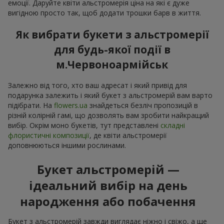
емоції. Даруйте квіти альстромерія ціна на які є дуже
вигідною просто так, щоб додати трошки барв в життя.
Як вибрати букети з альстромерії
для будь-якої події в
м.Червоноармійськ
Залежно від того, хто ваш адресат і який привід для
подарунка залежить і який букет з альстромерій вам варто
підібрати. На
flowers.ua
знайдеться безліч пропозицій в
різній колірній гамі, що дозволять вам зробити найкращий
вибір. Окрім моно букетів, тут представлені
складні
флористичні композиції
, де квіти альстромерії
доповнюються іншими рослинами.
Букет альстромерій —
ідеальний вибір на день
народження або побачення
Букет з альстромерій завжди виглядає ніжно і свіжо, а ще