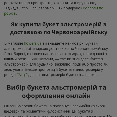
розказати про пристрасть, кохання та щиру повагу.
Підійдуть темні альстромерії і як подарунок
колегам по
роботі
.
Як купити букет альстромерій з
доставкою по Червоноармійську
В магазині
flowers.ua
ви знайдете неймовірні букети
альстромеріі зі швидкою доставкою по Червоноармійську.
Різнобарвні, в ніжних пастельних кольорах, в поєднанні з
іншими розкішними квітами, — тут ви знайдете букет з
альстромерій для будь-якої важливої події або просто як
знак уваги. Більше пропозицій букетів з альстромерій у
розділі
“Акції"
, де на альстромерія букет ціна вражає.
Вибір букета альстромерій та
оформлення онлайн
Онлайн-магазин flowers.ua пропонує незвичайні квіткові
шедеври та романтичні флористичні ідеї букета з
альстромерій з можливістю підібрати стиль та упаковку. Ми