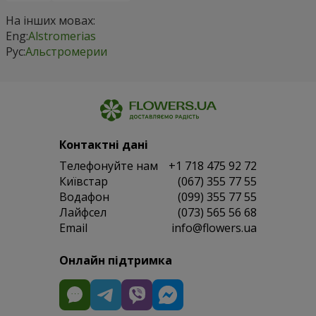
На інших мовах:
Eng:
Alstromerias
Рус:
Альстромерии
Контактні дані
Телефонуйте нам
+1 718 475 92 72
Київстар
(067) 355 77 55
Водафон
(099) 355 77 55
Лайфсел
(073) 565 56 68
Email
info@flowers.ua
Онлайн підтримка