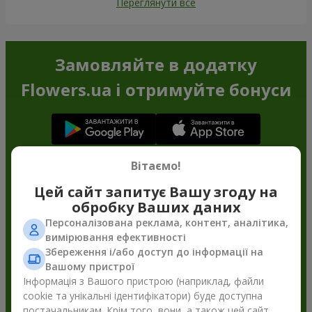
Переглянути все
Замовляйте в додатку
Flowers.ua і отримуйте бонуси
Вітаємо!
Цей сайт запитує Вашу згоду на
обробку Ваших даних
Персоналізована реклама, контент, аналітика,
вимірювання ефективності
Збереження і/або доступ до інформації на
Вашому пристрої
Інформація з Вашого пристрою (наприклад, файли
cookie та унікальні ідентифікатори) буде доступна
постачальникам. Крім того, вони, а також цей сайт