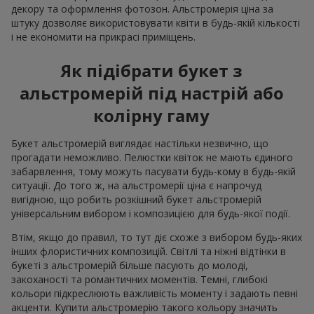
декору та оформлення фотозон. Альстромерія ціна за
штуку дозволяє використовувати квіти в будь-якій кількості
і не економити на прикрасі приміщень.
Як підібрати букет з
альстромерій під настрій або
колірну гаму
Букет альстромерій виглядає настільки незвично, що
прогадати неможливо. Пелюстки квіток не мають єдиного
забарвлення, тому можуть пасувати будь-кому в будь-якій
ситуації. До того ж, на альстромерії ціна є напрочуд
вигідною, що робить розкішний букет альстромерій
універсальним вибором і композицією для будь-якої події.
Втім, якщо до правил, то тут діє схоже з вибором будь-яких
інших флористичних композицій. Світлі та ніжні відтінки в
букеті з альстромерій більше пасують до молоді,
закоханості та романтичних моментів. Темні, глибокі
кольори підкреслюють важливість моменту і задають певні
акценти. Купити альстромерію такого кольору значить