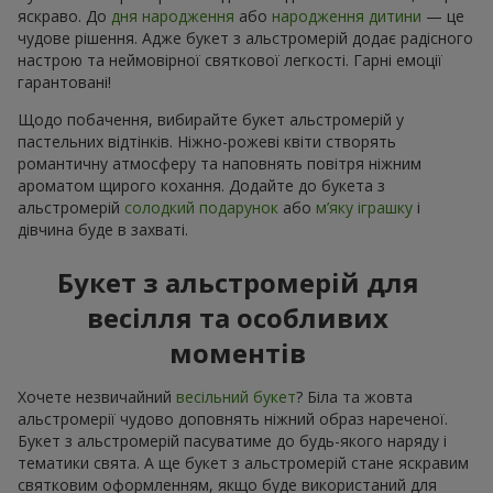
яскраво. До
дня народження
або
народження дитини
— це
чудове рішення. Адже букет з альстромерій додає радісного
настрою та неймовірної святкової легкості. Гарні емоції
гарантовані!
Щодо побачення, вибирайте букет альстромерій у
пастельних відтінків. Ніжно-рожеві квіти створять
романтичну атмосферу та наповнять повітря ніжним
ароматом щирого кохання. Додайте до букета з
альстромерій
солодкий подарунок
або
м’яку іграшку
і
дівчина буде в захваті.
Букет з альстромерій для
весілля та особливих
моментів
Хочете незвичайний
весільний букет
? Біла та жовта
альстромерії чудово доповнять ніжний образ нареченої.
Букет з альстромерій пасуватиме до будь-якого наряду і
тематики свята. А ще букет з альстромерій стане яскравим
святковим оформленням, якщо буде використаний для