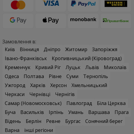
Замовлення в:
Київ
Вінниця
Дніпро
Житомир
Запоріжжя
Івано-Франківськ
Кропивницький (Кіровоград)
Кременчук
Кривий Ріг
Луцьк
Львів
Миколаїв
Одеса
Полтава
Рівне
Суми
Тернопіль
Ужгород
Харків
Херсон
Хмельницький
Черкаси
Чернівці
Чернігів
Самар (Новомосковськ)
Павлоград
Біла Церква
Буча
Васильків
Ірпінь
Умань
Варшава
Прага
Відень
Берлін
Ревне
Бургас
Сонячний берег
Варна
інші регіони