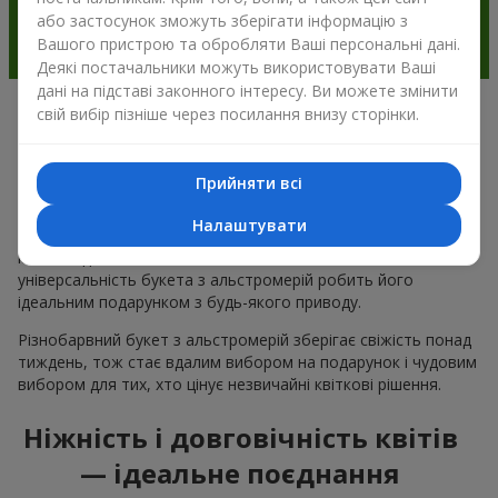
або застосунок зможуть зберігати інформацію з
Вашого пристрою та обробляти Ваші персональні дані.
Деякі постачальники можуть використовувати Ваші
дані на підставі законного інтересу. Ви можете змінити
свій вибір пізніше через посилання внизу сторінки.
Чому варто вибрати букет з
альстромерії в м.Червоноармійськ
Прийняти всі
Альстромерія квітка — це ніжність і естетика в одному
Налаштувати
букеті. Чарівні кольори пелюсток і незвична форма ніжних
квітів подобається багатьом
жінкам
та
чоловікам
, а
універсальність букета з альстромерій робить його
ідеальним подарунком з будь-якого приводу.
Різнобарвний букет з альстромерій зберігає свіжість понад
тиждень, тож стає вдалим вибором на подарунок і чудовим
вибором для тих, хто цінує незвичайні квіткові рішення.
Ніжність і довговічність квітів
— ідеальне поєднання