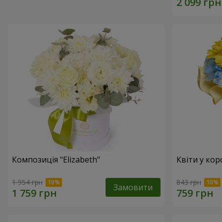
Композиція "Elizabeth"
Квіти у кор
1 954 грн
843 грн
Замовити