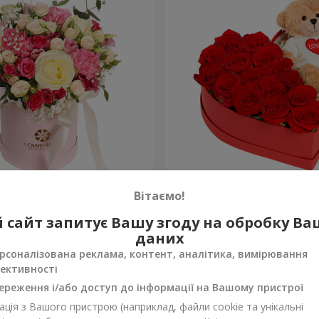
робці "Помпадур"
Композиція "Зворушливий
Вітаємо!
2 666 грн
 сайт запитує Вашу згоду на обробку В
Замовити
даних
рсоналізована реклама, контент, аналітика, вимірювання
ективності
ереження і/або доступ до інформації на Вашому пристрої
ція з Вашого пристрою (наприклад, файли cookie та унікальні