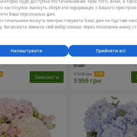
ікатори) буде доступна постачальникам. Крім того, вони, а тако
бо застосунок зможуть зберігати інформацію з Вашого пристрою
ти Ваші персональні дані.
постачальники можуть використовувати Ваші дані на підставі зак
у. Ви можете змінити свій вибір пізніше через посилання внизу ст
Налаштувати
Прийняти всі
"Lady in Red"
Композиція в коробці "Лю
очах"
7 918 грн
Замовити