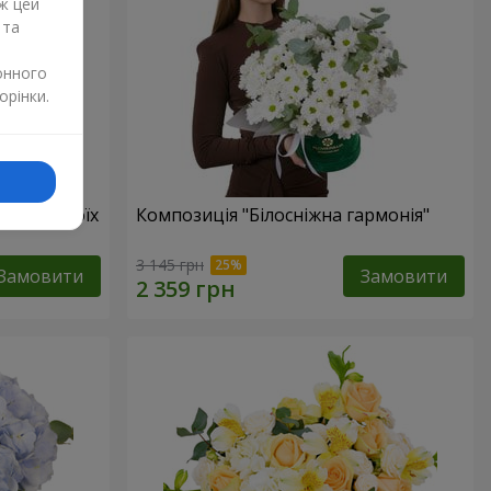
ж цей
 та
онного
орінки.
бов в твоїх
Композиція "Білосніжна гармонія"
3 145 грн
Замовити
Замовити