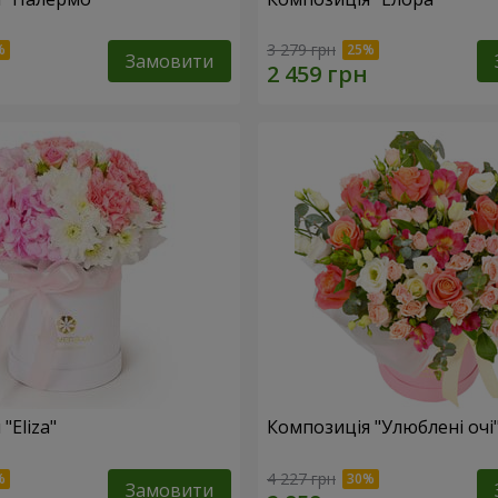
3 279 грн
Замовити
"Eliza"
Композиція "Улюблені очі
4 227 грн
Замовити