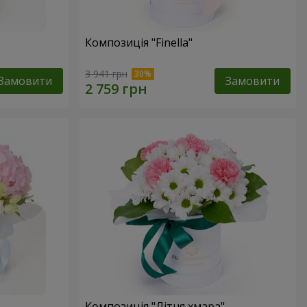
Композиція "Finella"
3 941 грн
Замовити
Замовити
Композиція "Літня хмара"