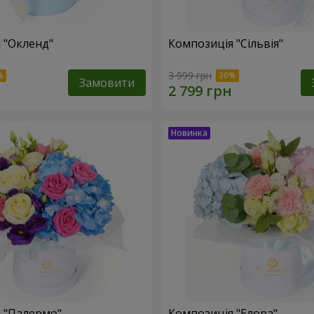
 "Окленд"
Композиція "Сільвія"
3 999 грн
Замовити
 "Палермо"
Композиція "Елора"