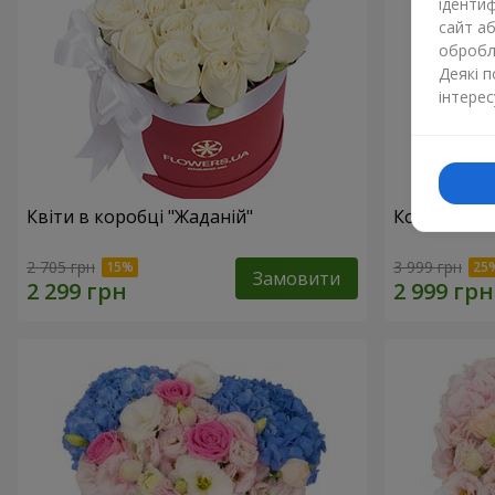
ідентиф
сайт а
обробля
Деякі 
інтерес
Квіти в коробці "Жаданій"
Композиція 
2 705 грн
3 999 грн
Замовити