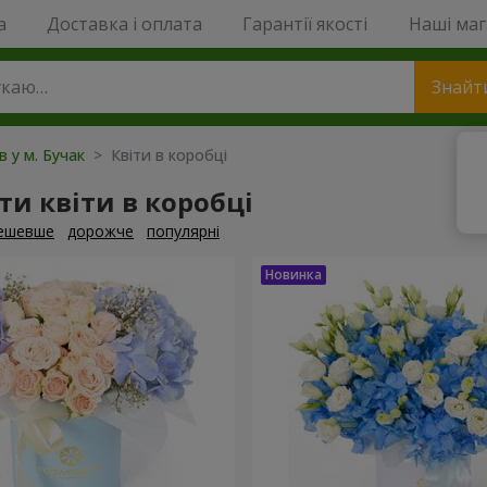
a
Доставка і оплата
Гарантії якості
Наші ма
Знайт
в у м. Бучак
> Квіти в коробці
и квіти в коробці
ешевше
дорожче
популярні