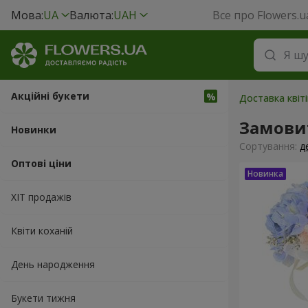
Мова:
UA
Валюта:
UAH
Все про Flowers.u
Акційні букети
Доставка квіті
Замовит
Новинки
Сортування:
д
Оптові ціни
ХІТ продажів
Квіти коханій
День народження
Букети тижня