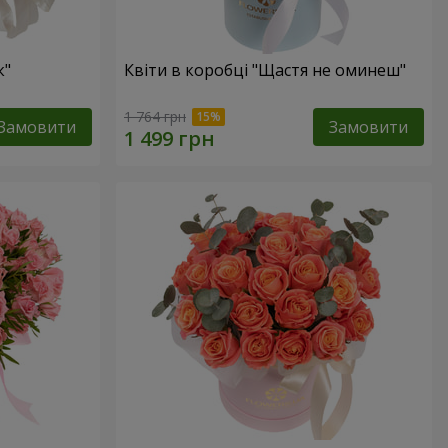
к"
Квіти в коробці "Щастя не оминеш"
1 764 грн
Замовити
Замовити