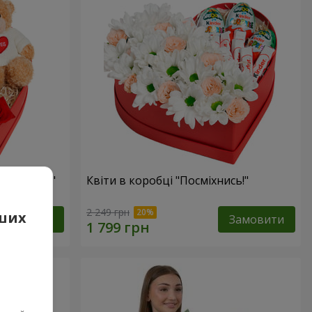
 презент"
Квіти в коробці "Посміхнись!"
2 249 грн
аших
Замовити
Замовити