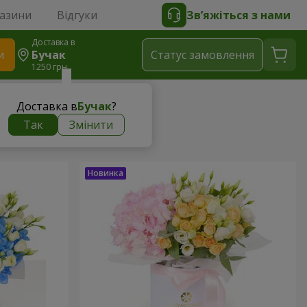
газини
Відгуки
Зв’яжіться з нами
Доставка в
и
Бучак
Статус замовлення
1250 грн
Доставка в
Бучак
?
Так
Змінити