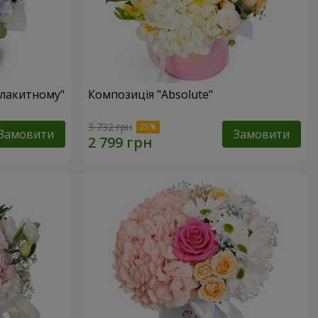
блакитному"
Композиція "Absolute"
3 732 грн
Замовити
Замовити