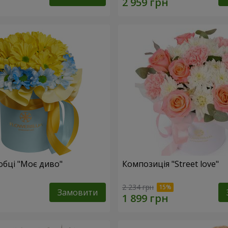
обці "Моє диво"
Композиція "Street love"
2 234 грн
Замовити