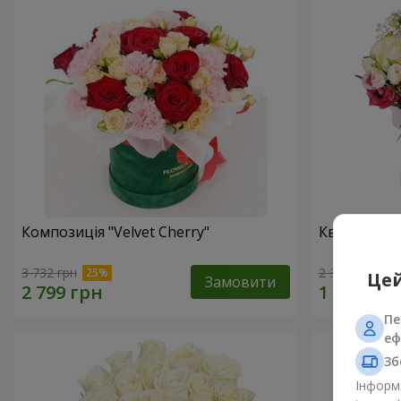
Композиція "Velvet Cherry"
Квіти в ко
3 732 грн
2 374 грн
Цей
Замовити
Пе
еф
Зб
Інформа