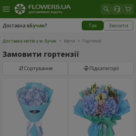
Доставка в
Бучак
?
Так
Змінити
Доставка в
Бучак
|
1250 грн
Доставка квітів у м. Бучак
> Квіти > Гортензії
Замовити гортензії
Сортування
Підкатегорії