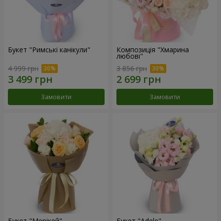
Букет "Римські канікули"
Композиція "Хмарина
любові"
4 999 грн
3 856 грн
Замовити
Замовити
Букет "Мерікей"
Букет "Adele"