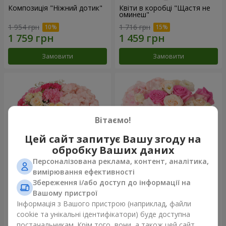
Композиція "Ніжний дотик"
Квіти в коробці "Щастя не
оминеш"
1 954 грн
1 716 грн
Замовити
Замовити
Вітаємо!
Цей сайт запитує Вашу згоду на
обробку Ваших даних
Персоналізована реклама, контент, аналітика,
вимірювання ефективності
Збереження і/або доступ до інформації на
Квіти в коробці "Соломія"
Композиція "Barbie"
Вашому пристрої
2 221 грн
2 799 грн
Інформація з Вашого пристрою (наприклад, файли
cookie та унікальні ідентифікатори) буде доступна
постачальникам. Крім того, вони, а також цей сайт