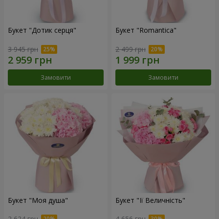
Букет "Дотик серця"
Букет "Romantica"
3 945 грн
2 499 грн
Замовити
Замовити
Букет "Моя душа"
Букет "Її Величність"
2 624 грн
4 656 грн