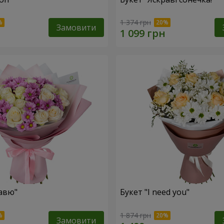
1 374 грн
Замовити
авю"
Букет "I need you"
1 874 грн
Замовити