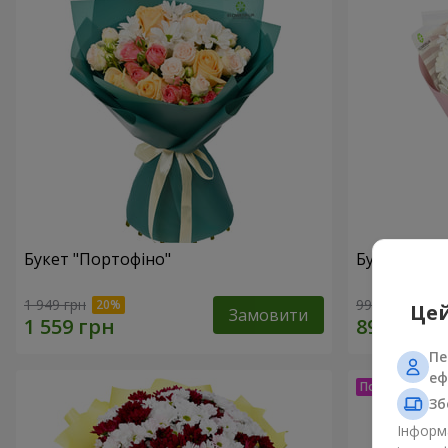
Букет "Портофіно"
Букет "Whit
1 949 грн
999 грн
Цей
Замовити
Пе
еф
Зб
Інформа