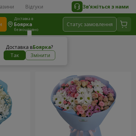
газини
Відгуки
Зв’яжіться з нами
Доставка в
и
Боярка
Статус замовлення
безкоштовно
Доставка в
Боярка
?
Так
Змінити