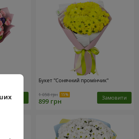
Букет "Сонячний промінчик"
1 058 грн
аших
Замовити
Замовити