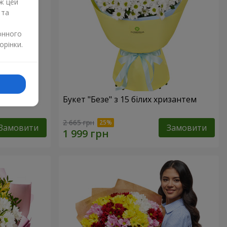
ж цей
 та
онного
орінки.
Букет "Безе" з 15 білих хризантем
2 665 грн
Замовити
Замовити