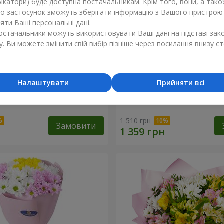
ікатори) буде доступна постачальникам. Крім того, вони, а тако
бо застосунок зможуть зберігати інформацію з Вашого пристрою
ти Ваші персональні дані.
постачальники можуть використовувати Ваші дані на підставі зак
у. Ви можете змінити свій вибір пізніше через посилання внизу ст
Налаштувати
Прийняти всі
і в подарунок"
Букет "Сонечко моє"
1 510 грн
Замовити