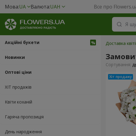
Мова:
UA
Валюта:
UAH
Все про Flowers.u
Акційні букети
Доставка квіті
Замовит
Новинки
Сортування:
д
Оптові ціни
ХІТ продажів
Квіти коханій
Гаряча пропозиція
День народження