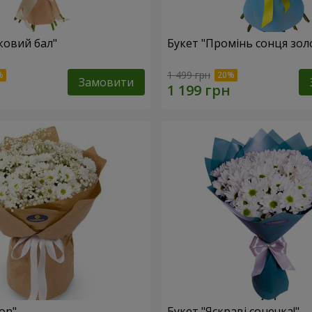
ковий бал"
Букет "Промінь сонця зол
1 499 грн
Замовити
fon"
Букет "Яскраві сонечка!"