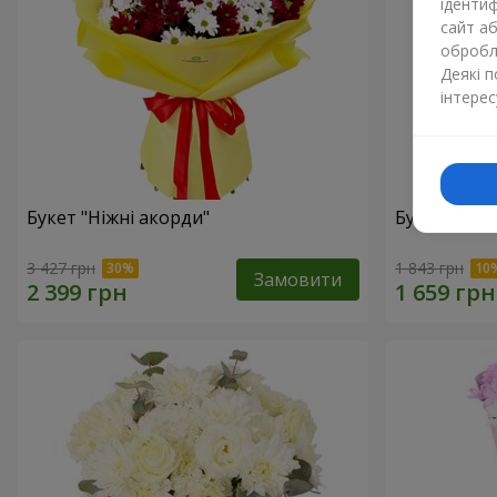
ідентиф
сайт а
обробля
Деякі 
інтерес
Букет "Ніжні акорди"
Букет "Мам
3 427 грн
1 843 грн
Замовити