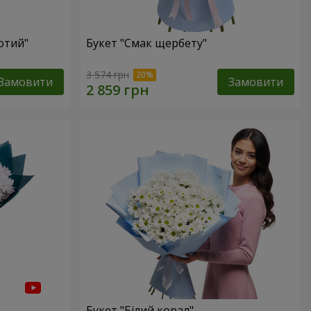
отий"
Букет "Смак щербету"
3 574 грн
Замовити
Замовити
Букет "Білий корал"