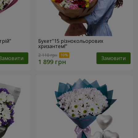
трій"
Букет"15 різнокольорових
хризантем!"
2 110 грн
Замовити
Замовити