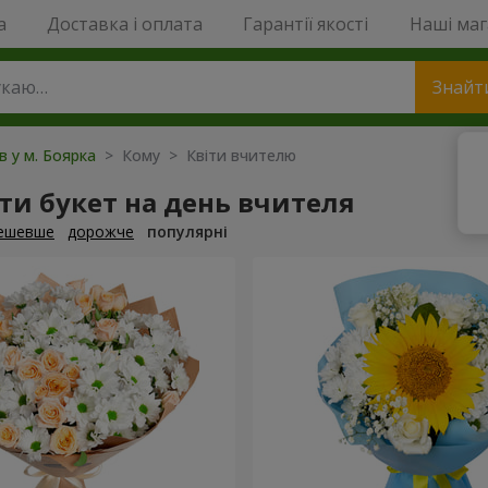
a
Доставка і оплата
Гарантії якості
Наші ма
Знайт
в у м. Боярка
> Кому > Квіти вчителю
и букет на день вчителя
ешевше
дорожче
популярні