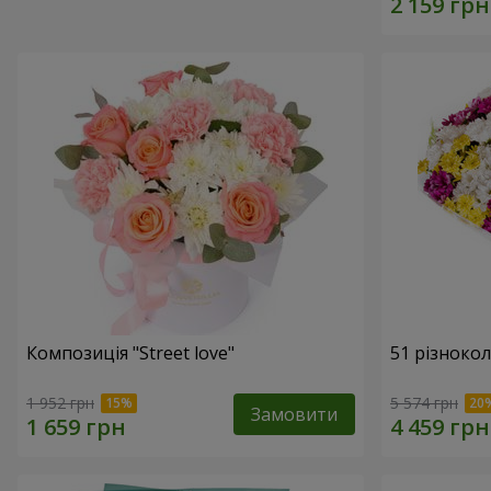
Композиція "Street love"
51 різноко
1 952 грн
5 574 грн
Замовити