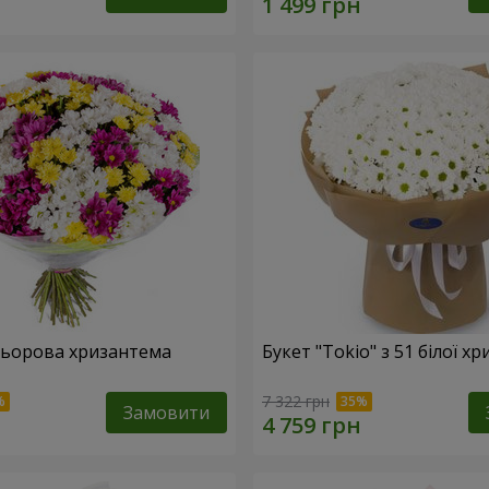
льорова хризантема
Букет "Tokio" з 51 білої х
7 322 грн
Замовити