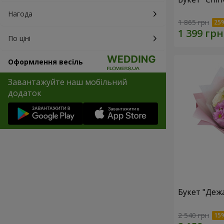
Нагода
1 865 грн
По ціні
Оформлення весіль
Завантажуйте наш мобільний
додаток
Букет "Деж
2 540 грн