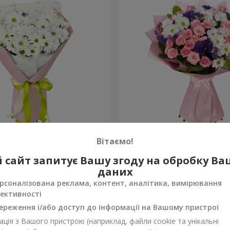
e happiness"
Букет "Ти прекрасна!"
Вітаємо!
2 399 грн
 сайт запитує Вашу згоду на обробку В
Замовити
даних
рсоналізована реклама, контент, аналітика, вимірювання
ективності
ереження і/або доступ до інформації на Вашому пристрої
ція з Вашого пристрою (наприклад, файли cookie та унікальні