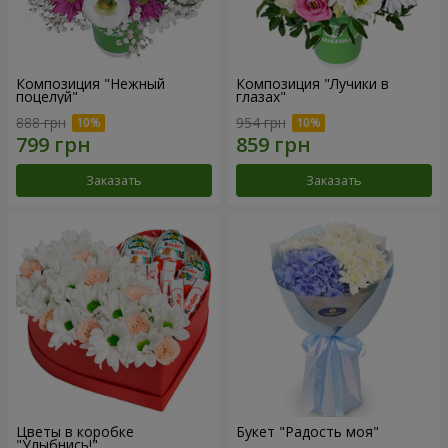
Композиция "Нежный
Композиция "Лучики в
поцелуй"
глазах"
888 грн
954 грн
Заказать
Заказать
Цветы в коробке
Букет "Радость моя"
"Улыбнись!"