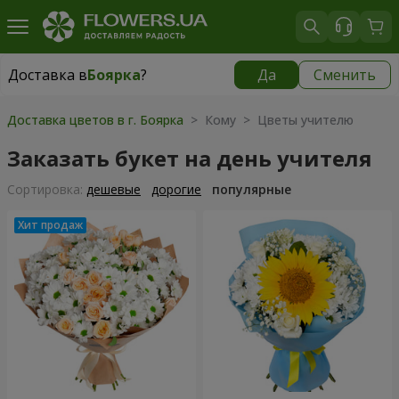
Доставка в
Боярка
?
Да
Сменить
Доставка в
Боярка
|
бесплатно
Доставка цветов в г. Боярка
> Кому > Цветы учителю
Заказать букет на день учителя
Cортировка:
дешевые
дорогие
популярные