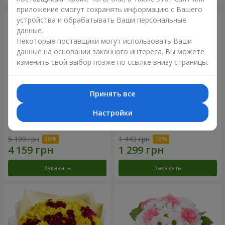
приложение смогут сохранять информацию с Вашего
устройства и обрабатывать Ваши персональные
данные.
Некоторые поставщики могут использовать Ваши
данные на основании законного интереса. Вы можете
изменить свой выбор позже по ссылке внизу страницы.
Принять все
Настройки
Букет "Все для тебя...!"
Букет "Нежная любовь"
5 199 грн
1 443 грн
Заказать
Заказать