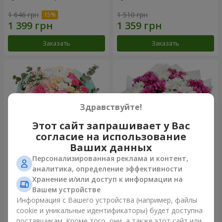
1 646 грн
1 510 грн
Заказать
Заказать
Здравствуйте!
Этот сайт запрашивает у Вас
согласие на использование
Ваших данных
Персонализированная реклама и контент,
Букет "Княгиня Ольга"
Букет "Сердечные струны"
аналитика, определение эффективности
Хранение и/или доступ к информации на
2 324 грн
2 370 грн
Вашем устройстве
Информация с Вашего устройства (например, файлы
cookie и уникальные идентификаторы) будет доступна
Заказать
Заказать
поставщикам. Кроме того, они, а также этот сайт или