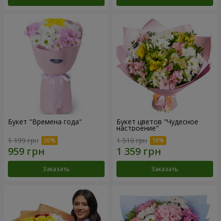
Букет "Времена года"
Букет цветов "Чудесное
настроение"
1 199 грн
1 510 грн
Заказать
Заказать