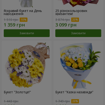
Яскравий букет на День
25 різнокольорових
народження
хризантем!
1 510 грн
3 874 грн
Замовити
Замовити
Букет "Золотце!"
Букет “Казка назавжди”
1 443 грн
1 749 грн