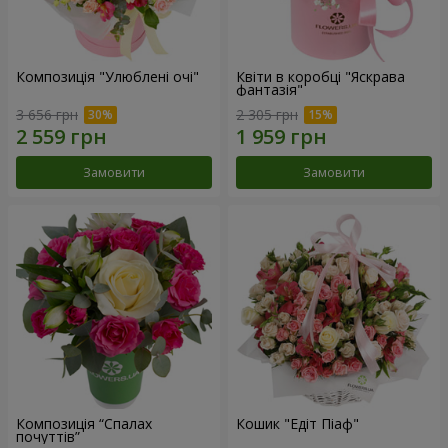
Композиція "Улюблені очі"
Квіти в коробці "Яскрава
фантазія"
3 656 грн
2 305 грн
Замовити
Замовити
Композиція “Спалах
Кошик "Едіт Піаф"
почуттів”