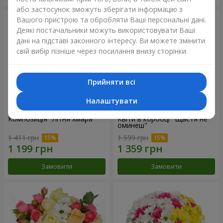
або застосунок зможуть зберігати інформацію з
Вашого пристрою та обробляти Ваші персональні дані.
Деякі постачальники можуть використовувати Ваші
дані на підставі законного інтересу. Ви можете змінити
свій вибір пізніше через посилання внизу сторінки.
Прийняти всі
Налаштувати
Композиція "Літня хмара"
Квіти в коробці "Щастя не
оминеш"
1 411 грн
1 599 грн
Замовити
Замовити