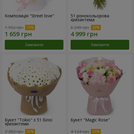
Композиція "Street love"
51 різнокольорова
хризантема
1 952 грн
6 249 грн
Замовити
Замовити
Букет "Tokio" з 51 білої
Букет "Magic Rose"
хризантеми
7 383 грн
4 124 грн