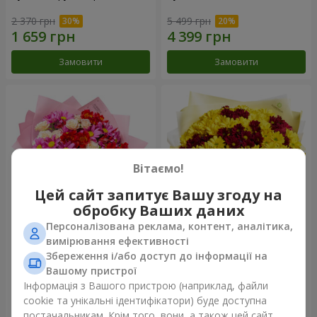
2 370 грн
5 499 грн
Замовити
Замовити
Вітаємо!
Цей сайт запитує Вашу згоду на
обробку Ваших даних
Персоналізована реклама, контент, аналітика,
Букет "Ніжне кохання"
Букет "Казкова осінь"
вимірювання ефективності
Збереження і/або доступ до інформації на
1 510 грн
2 332 грн
Вашому пристрої
Інформація з Вашого пристрою (наприклад, файли
cookie та унікальні ідентифікатори) буде доступна
Замовити
Замовити
постачальникам. Крім того, вони, а також цей сайт