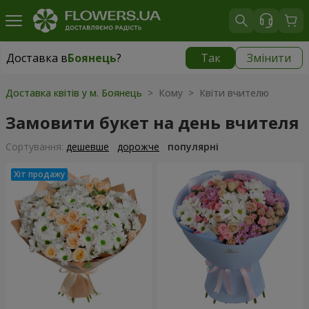
Доставка в
Боянець
?
Так
Змінити
Доставка в
Боянець
|
780 грн
Доставка квітів у м. Боянець
> Кому > Квіти вчителю
Замовити букет на день вчителя
Сортування:
дешевше
дорожче
популярні