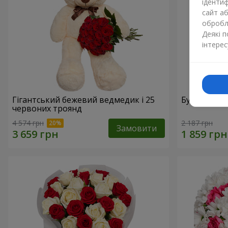
ідентиф
сайт а
обробля
Деякі 
інтерес
Гігантський бежевий ведмедик і 25
Букет з 21
червоних троянд
4 574 грн
2 187 грн
Замовити