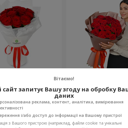
з 11 червоних троянд
Букет в упаковці "21 чер
Вітаємо!
троянда!"
2 374 грн
 сайт запитує Вашу згоду на обробку В
Замовити
даних
рсоналізована реклама, контент, аналітика, вимірювання
ективності
ереження і/або доступ до інформації на Вашому пристрої
ція з Вашого пристрою (наприклад, файли cookie та унікальні