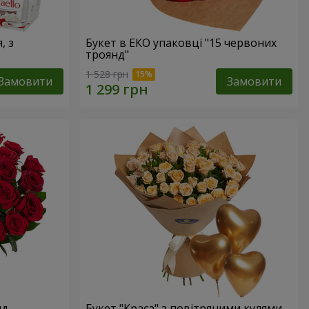
, з
Букет в ЕКО упаковці "15 червоних
троянд"
1 528 грн
Замовити
Замовити
нд
Букет "Краса" з повітряними кулями