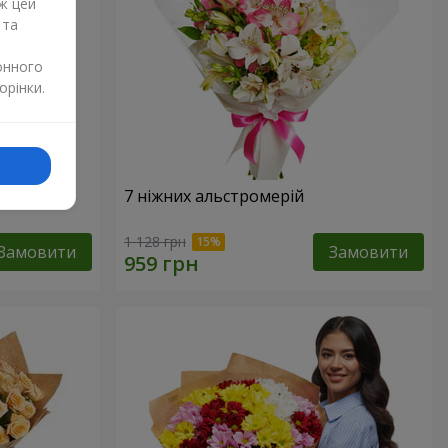
ж цей
 та
онного
орінки.
7 ніжних альстромерій
1 128 грн
Замовити
Замовити