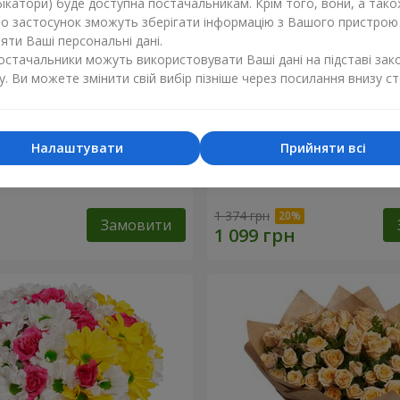
ікатори) буде доступна постачальникам. Крім того, вони, а тако
бо застосунок зможуть зберігати інформацію з Вашого пристрою
ти Ваші персональні дані.
постачальники можуть використовувати Ваші дані на підставі зак
у. Ви можете змінити свій вибір пізніше через посилання внизу ст
Налаштувати
Прийняти всі
 кремової троянди
Букет "Яскраві сонечка!"
1 374 грн
Замовити