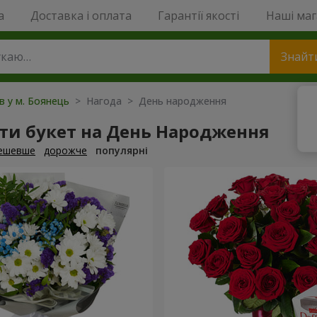
a
Доставка і оплата
Гарантії якості
Наші ма
Знайт
ів у м. Боянець
> Нагода > День народження
ти букет на День Народження
ешевше
дорожче
популярні