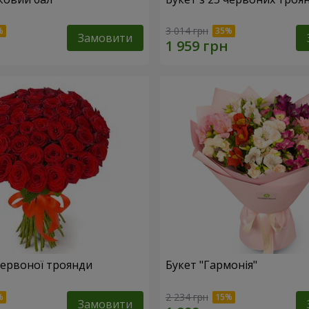
3 014 грн
Замовити
 червоної троянди
Букет "Гармонія"
2 234 грн
Замовити