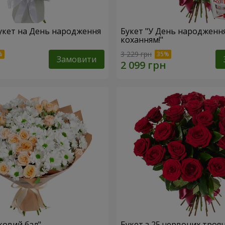
укет на День народження
Букет "У День народження
коханням!"
3 229 грн
Замовити
ковий бал"
Букет з 25 червоних троя