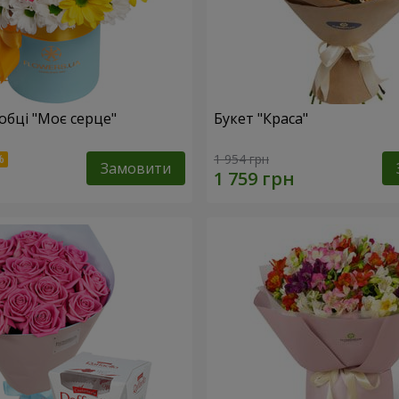
обці "Моє серце"
Букет "Краса"
1 954 грн
Замовити