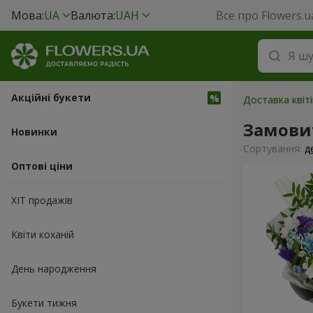
Мова:
UA
Валюта:
UAH
Все про Flowers.u
Акційні букети
Доставка квіт
Замови
Новинки
Сортування:
д
Оптові ціни
ХІТ продажів
Квіти коханій
День народження
Букети тижня