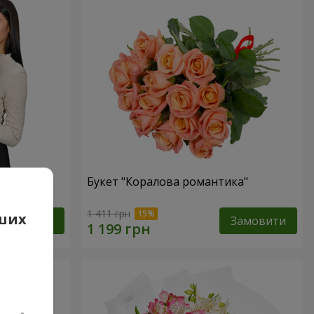
вона
Букет "Коралова романтика"
1 411 грн
аших
Замовити
Замовити