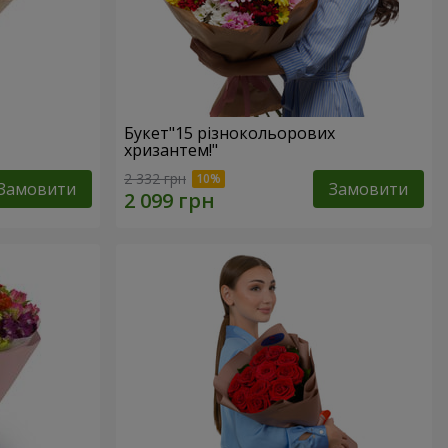
Букет"15 різнокольорових
хризантем!"
2 332 грн
Замовити
Замовити