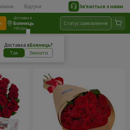
газини
Відгуки
Зв’яжіться з нами
Доставка в
и
Боянець
Статус замовлення
780 грн
Доставка в
Боянець
?
Так
Змінити