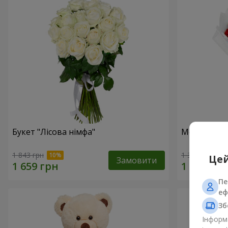
Букет "Лісова німфа"
Монобукет 
1 843 грн
1 374 грн
Цей
Замовити
Пе
еф
Зб
Інформа