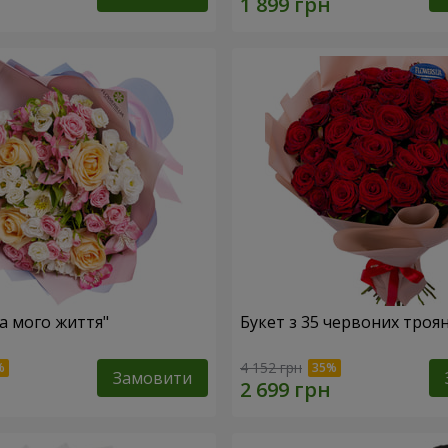
ка мого життя"
Букет з 35 червоних троя
4 152 грн
Замовити