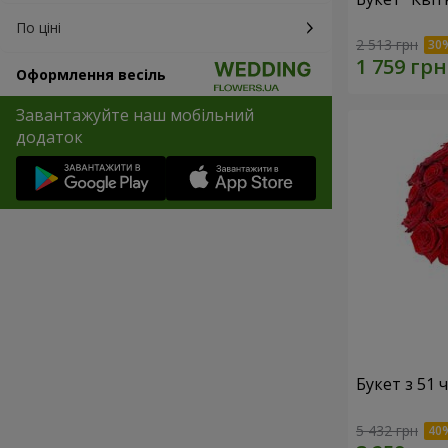
По ціні
2 513 грн
Оформлення весіль
Завантажуйте наш мобільний
додаток
Букет з 51
5 432 грн