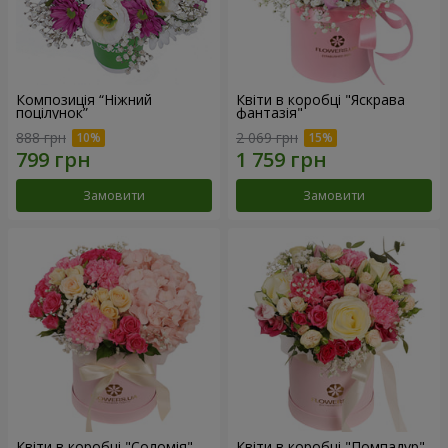
Композиція “Ніжний
Квіти в коробці "Яскрава
поцілунок”
фантазія"
888 грн
2 069 грн
Замовити
Замовити
Квіти в коробці "Соломія"
Квіти в коробці "Помпадур"