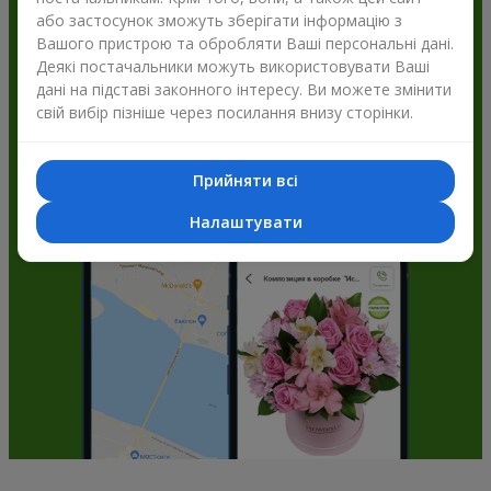
або застосунок зможуть зберігати інформацію з
Flowers.ua і отримуйте бонуси
Вашого пристрою та обробляти Ваші персональні дані.
Деякі постачальники можуть використовувати Ваші
дані на підставі законного інтересу. Ви можете змінити
свій вибір пізніше через посилання внизу сторінки.
Прийняти всі
Налаштувати