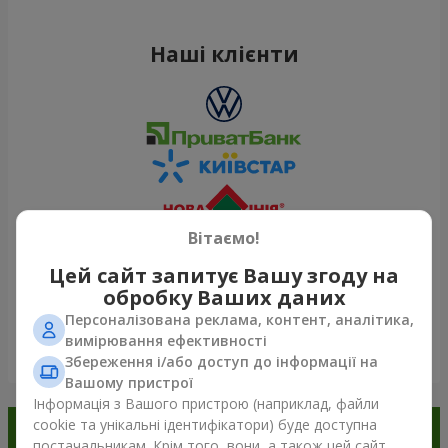
Наші клієнти
Вітаємо!
Цей сайт запитує Вашу згоду на
обробку Ваших даних
Персоналізована реклама, контент, аналітика,
вимірювання ефективності
Переглянути все
Збереження і/або доступ до інформації на
Вашому пристрої
Інформація з Вашого пристрою (наприклад, файли
cookie та унікальні ідентифікатори) буде доступна
Замовляйте в додатку
постачальникам. Крім того, вони, а також цей сайт