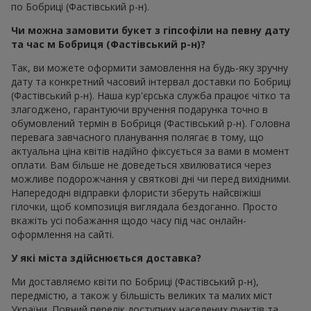
по Бобриці (Фастівський р-н).
Чи можна замовити букет з гіпсофіли на певну дату
та час м Бобриця (Фастівський р-н)?
Так, ви можете оформити замовлення на будь-яку зручну
дату та конкретний часовий інтервал доставки по Бобриці
(Фастівський р-н). Наша кур'єрська служба працює чітко та
злагоджено, гарантуючи вручення подарунка точно в
обумовлений термін в Бобриця (Фастівський р-н). Головна
перевага завчасного планування полягає в тому, що
актуальна ціна квітів надійно фіксується за вами в момент
оплати. Вам більше не доведеться хвилюватися через
можливе подорожчання у святкові дні чи перед вихідними.
Напередодні відправки флористи зберуть найсвіжіші
гілочки, щоб композиція виглядала бездоганно. Просто
вкажіть усі побажання щодо часу під час онлайн-
оформлення на сайті.
У які міста здійснюється доставка?
Ми доставляємо квіти по Бобриці (Фастівський р-н),
передмістю, а також у більшість великих та малих міст
України. Повний перелік доступних населених пунктів та