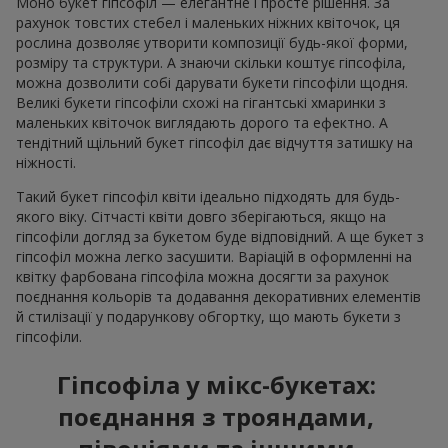
Моно букет гіпсофіл — елегантне і просте рішення. За
рахунок товстих стебел і маленьких ніжних квіточок, ця
рослина дозволяє утворити композиції будь-якої форми,
розміру та структури. А знаючи скільки коштує гіпсофіла,
можна дозволити собі дарувати букети гіпсофіли щодня.
Великі букети гіпсофіли схожі на гігантські хмаринки з
маленьких квіточок виглядають дорого та ефектно. А
тендітний щільний букет гіпсофіл дає відчуття затишку на
ніжності.
Такий букет гіпсофіл квіти ідеально підходять для будь-
якого віку. Сітчасті квіти довго зберігаються, якщо на
гіпсофіли догляд за букетом буде відповідний. А ще букет з
гіпсофіл можна легко засушити. Варіацій в оформленні на
квітку фарбована гіпсофіла можна досягти за рахунок
поєднання кольорів та додавання декоративних елементів
й стилізації у подарункову обгортку, що мають букети з
гіпсофіли.
Гіпсофіла у мікс-букетах:
поєднання з трояндами,