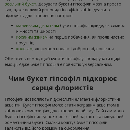
весільний букет
. Дарувати букети гіпсофіли можна просто
так, адже великий різновид гіпсофілів квітів ідеально
підходять для створення настрою:
маленьким дівчаткам
букет гіпсофіл підійде, як символ
ніжності та щирості;
коханим жінкам
на перше побачення, як прояв чистих
почуттів;
колегам
, як символ поваги і доброго відношення.
Обмежень немає, щоб купити гіпсофілу і подарувати щирі
емоції. Адже букет гіпсофіл є повністю універсальним.
Чим букет гіпсофіл підкорює
серця флористів
Гіпсофіли дозволяють підкреслити елегантні флористичні
акценти. Букет гіпсофіл може стати яскравим акцентом в
квіткових композиціях для створення об'єму. Та й сам моно
букет гіпсофіл виступає як розкішний варіант. та вишуканий
романтичний букет. Скільки коштує букет гіпсофіли
залежить від його розміру та оформлення.