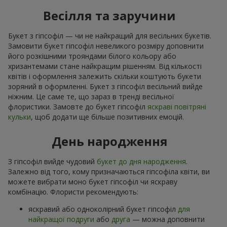
Весілля та заручини
Букет з гіпсофіл — чи не найкращий для весільних букетів.
Замовити букет гіпсофіл невеликого розміру доповнити
його розкішними трояндами білого кольору або
хризантемами стане найкращим рішенням. Від кількості
квітів і оформлення залежить скільки коштують букети
зоряний в оформленні. Букет з гіпсофіл весільний вийде
ніжним. Це саме те, що зараз в тренді весільної
флористики. Замовте до букет гіпсофіл
яскраві повітряні
кульки
, щоб додати ще більше позитивних емоцій.
День народження
З гіпсофіл вийде чудовий
букет до дня народження
.
Залежно від того, кому призначаються гіпсофіла квіти, ви
можете вибрати моно букет гіпсофіл чи яскраву
комбінацію. Флористи рекомендують:
яскравий або одноколірний букет гіпсофіл
для
найкращої подруги
або
друга
— можна доповнити