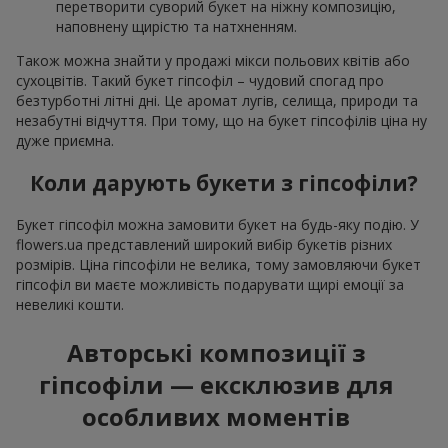
перетворити суворий букет на ніжну композицію,
наповнену щирістю та натхненням.
Також можна знайти у продажі мікси польових квітів або
сухоцвітів. Такий букет гіпсофіл – чудовий спогад про
безтурботні літні дні. Це аромат лугів, селища, природи та
незабутні відчуття. При тому, що на букет гіпсофілів ціна ну
дуже приємна.
Коли дарують букети з гіпсофіли?
Букет гіпсофіл можна замовити букет на будь-яку подію. У
flowers.ua представлений широкий вибір букетів різних
розмірів. Ціна гіпсофіли не велика, тому замовляючи букет
гіпсофіл ви маєте можливість подарувати щирі емоції за
невеликі кошти.
Авторські композиції з
гіпсофіли — ексклюзив для
особливих моментів