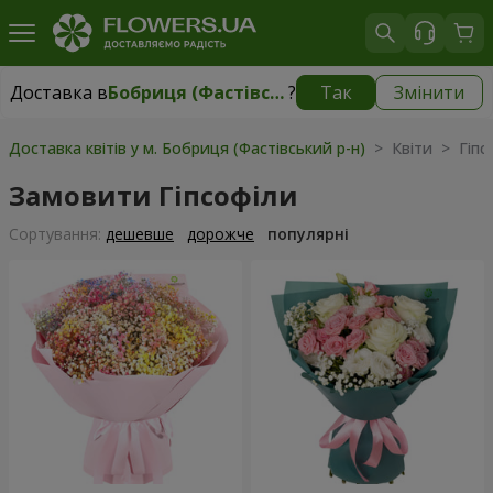
Доставка в
Бобриця (Фастівський р-н)
?
Так
Змінити
Доставка в
Бобриця (Фастівський р-н)
|
безкоштовно
Доставка квітів у м. Бобриця (Фастівський р-н)
> Квіти > Гіпс
Замовити Гіпсофіли
Сортування:
дешевше
дорожче
популярні