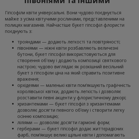
півоніями та іншими
Гіпсофіли квіти універсальні. Вони чудово поєднується
майже з усіма квітучими рослинами, представленими на
полицях магазинів. Найчастіше букет гіпсофіл флористи
поєднують з:
трояндами — додають легкості та повітряності;
півоніями — ніжні квіти розбавляють величезні
бутони, букет гіпсофіл використовуються для
створення об'єму і додають композиції святкового
настрою; чудово виглядає як розкішний весільний
букет з гіпсофіли ціна на який справить позитивне
враження;
орхідеями — маленькі квіти пом’якшують графічність
королівської квітки, додають легкість і дозволяє
розставити певні акценти у флористичному декорі;
хризантемами — букет гіпсофіл з хризантемами
дозволяє досягти певного об’єму і створити легку
осінню композицію;
ліліями — дозволяє досягти гармонії форм;
герберами — букет гіпсофіл додає життєрадісних
фарб, пом’якшує великі щільні квіти і допомагають