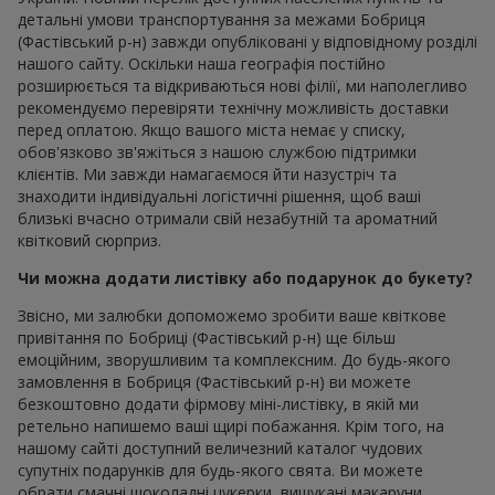
детальні умови транспортування за межами Бобриця
(Фастівський р-н) завжди опубліковані у відповідному розділі
нашого сайту. Оскільки наша географія постійно
розширюється та відкриваються нові філії, ми наполегливо
рекомендуємо перевіряти технічну можливість доставки
перед оплатою. Якщо вашого міста немає у списку,
обов'язково зв'яжіться з нашою службою підтримки
клієнтів. Ми завжди намагаємося йти назустріч та
знаходити індивідуальні логістичні рішення, щоб ваші
близькі вчасно отримали свій незабутній та ароматний
квітковий сюрприз.
Чи можна додати листівку або подарунок до букету?
Звісно, ми залюбки допоможемо зробити ваше квіткове
привітання по Бобриці (Фастівський р-н) ще більш
емоційним, зворушливим та комплексним. До будь-якого
замовлення в Бобриця (Фастівський р-н) ви можете
безкоштовно додати фірмову міні-листівку, в якій ми
ретельно напишемо ваші щирі побажання. Крім того, на
нашому сайті доступний величезний каталог чудових
супутніх подарунків для будь-якого свята. Ви можете
обрати смачні шоколадні цукерки, вишукані макаруни,