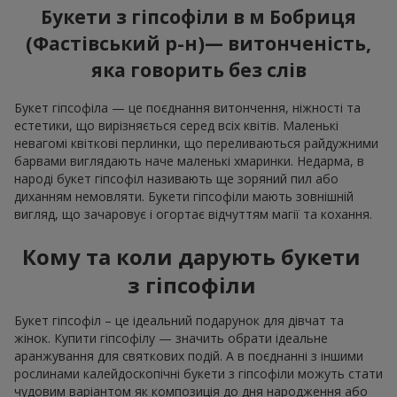
Букети з гіпсофіли в м Бобриця
(Фастівський р-н)— витонченість,
яка говорить без слів
Букет гіпсофіла — це поєднання витончення, ніжності та
естетики, що вирізняється серед всіх квітів. Маленькі
невагомі квіткові перлинки, що переливаються райдужними
барвами виглядають наче маленькі хмаринки. Недарма, в
народі букет гіпсофіл називають ще зоряний пил або
диханням немовляти. Букети гіпсофіли мають зовнішній
вигляд, що зачаровує і огортає відчуттям магії та кохання.
Кому та коли дарують букети
з гіпсофіли
Букет гіпсофіл – це ідеальний подарунок для дівчат та
жінок. Купити гіпсофілу — значить обрати ідеальне
аранжування для святкових подій. А в поєднанні з іншими
рослинами калейдоскопічні букети з гіпсофіли можуть стати
чудовим варіантом як композиція до дня народження або