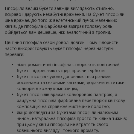
Гіпсофіли великі букети завжди виглядають стильно,
яскраво і дарують незабутні враження. На букет гіпсофіли
ціна вражає. До того ж велетенський пучок маленьких
квітів, де гіпсофіла фарбована відіграє головну роль,
обійдеться вам дешевше, ніж аналогічний з троянд.
Цвітіння гіпсофіла сезон доволі довгий. Тому флористи
часто використовують букет гіпсофіл через наступні
переваги:
ніжні романтичні гіпсофіли створюють повітряний
букет і підкреслюють щирі прояви турботи;
букет гіпсофіл чудово доповнюються різними
рослинами та сезоними квітками, додаючи естетики і
кольорів в кожну композицію;
букет гіпсофілів вражає кольоровою палітрою, а
райдужна гіпсофіла фарбована перетворює квіткову
композицію на справжнє мистецьке полотно;
якщо доглядати за букетами гіпсофіли належним
чином, натуральна гіпсофіла простоїть кілька тижнів;
при цьому квіти гіпсофіли не втратять свого
зовнішнього вигляду і тонкого аромату.