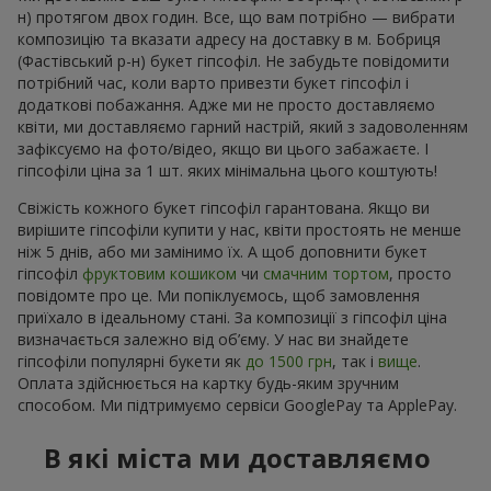
н) протягом двох годин. Все, що вам потрібно — вибрати
композицію та вказати адресу на доставку в м. Бобриця
(Фастівський р-н) букет гіпсофіл. Не забудьте повідомити
потрібний час, коли варто привезти букет гіпсофіл і
додаткові побажання. Адже ми не просто доставляємо
квіти, ми доставляємо гарний настрій, який з задоволенням
зафіксуємо на фото/відео, якщо ви цього забажаєте. І
гіпсофіли ціна за 1 шт. яких мінімальна цього коштують!
Свіжість кожного букет гіпсофіл гарантована. Якщо ви
вирішите гіпсофіли купити у нас, квіти простоять не менше
ніж 5 днів, або ми замінимо їх. А щоб доповнити букет
гіпсофіл
фруктовим кошиком
чи
смачним тортом
, просто
повідомте про це. Ми попіклуємось, щоб замовлення
приїхало в ідеальному стані. За композиції з гіпсофіл ціна
визначається залежно від об’єму. У нас ви знайдете
гіпсофіли популярні букети як
до 1500 грн
, так і
вище
.
Оплата здійснюється на картку будь-яким зручним
способом. Ми підтримуємо сервіси GooglePay та ApplePay.
В які міста ми доставляємо