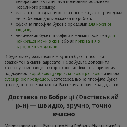
декоративні квіти іншими польовими рослинами
невеликого розміру;
елегантне поєднання квітка гіпсофіла дає с трояндами
чи герберами для коліжанки по роботі;
ефектна гіпсофіла букет з орхідеями
для коханої
людини
;
величезний букет гіпсофіл з ніжними півоніями
для
найкращої мами в світі
або як
привітання з
народженням дитини
В будь-якому разі, перш ніж купити букет гіпсофіли
зважайте на смаки адресата і не забудьте доповнити
квіткову композицію авторською листівкою та приємним
подарунком:
коробкою цукерок
,
м’якою іграшкою
чи іншою
сувенірною продукцією
. Безпосередньо на гіпсофіла букет
ціна від цього не зміниться. Ви сплачуєте лише за додатки.
Доставка по Бобриці (Фастівський
р-н) — швидко, зручно, точно
вчасно
Ми доставимо ваш букет гіпсофіли Бобриця (Фастівський р-