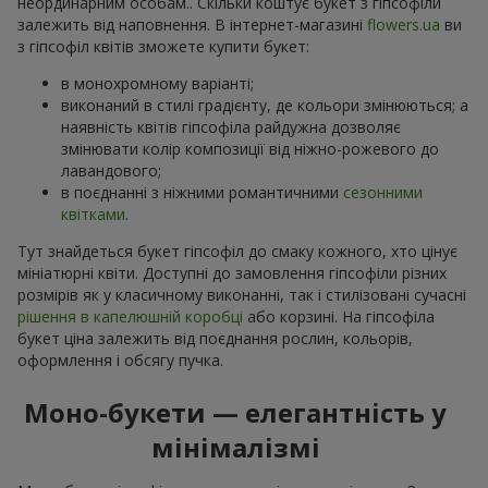
неординарним особам.. Скільки коштує букет з гіпсофіли
залежить від наповнення. В інтернет-магазині
flowers.ua
ви
з гіпсофіл квітів зможете купити букет:
в монохромному варіанті;
виконаний в стилі градієнту, де кольори змінюються; а
наявність квітів гіпсофіла райдужна дозволяє
змінювати колір композиції від ніжно-рожевого до
лавандового;
в поєднанні з ніжними романтичними
сезонними
квітками
.
Тут знайдеться букет гіпсофіл до смаку кожного, хто цінує
мініатюрні квіти. Доступні до замовлення гіпсофіли різних
розмірів як у класичному виконанні, так і стилізовані сучасні
рішення в капелюшній коробці
або корзині. На гіпсофіла
букет ціна залежить від поєднання рослин, кольорів,
оформлення і обсягу пучка.
Моно-букети — елегантність у
мінімалізмі