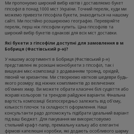
Ми пропонуємо широкий вибір квітів і доставляємо букет
гіпсофіл в понад 1000 міст України. Точний перелік, куди ми
можемо привезти гіпсофіла букети, знаходиться на нашому
сайті. Ми постійно розширюємо географію. Перевіряйте
перелік, перш ніж гіпсофіли купить. Ціна гіпсофілів та
широкий вибір букетів однакові для всіх міст доставки.
Які букети з гіпсофіли доступні для замовлення в м
Бобриця (Фастівський р-н)?
У нашому асортименті в Бобриця (Фастівський р-н)
представлені як розкішні монобукети з гіпсофіл, так і
вишукані мікс-композиції з додаванням троянд, орхідей,
півоній чи хризантем. Ми створюємо квіткові шедеври будь-
якого розміру: від ніжних компліментів до величезних
об'ємних хмар. Ви можете обрати класичні білі суцвіття або
яскраві кольорові та трендові райдужні варіанти. Фінальна
вартість композиції безпосередньо залежить від об'єму,
кількості гілочок та складності оформлення. Наші
консультанти радо допоможуть підібрати ідеальний варіант
під ваш бюджет. Для пакування ми використовуємо
стильний крафт-папір, преміальну кальку або елегантні
фірмові капелюшні коробки, які додають особливого шарму