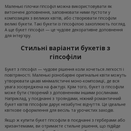
Маленькі гілочки гіпсофіл можна використовувати як
витончені доповнення, заповнювати ними пустоти у
композиціях з великих квітів, або створювати гіпсофіли
великі букети. Такі букети із гіпсофілою захоплюють погляд.
А ще букет гіпсофіл — це чудове декоративне доповнення
для інтер'єру.
Стильні варіанти букетів з
гіпсофіли
Букет з гіпсофіл — чудове рішення коли хочеться легкості і
повітряності. Маленькі різнобарвні оригінальні квіти можуть
утворювати цікаві мінімалістичні моно-композиції, де вся
увага зосереджена на фактурі. Крім того, букет із гіпсофіли
може бути створений з доповненням іншими рослинами.
Наприклад, у поєднанні з трояндами, ніжний романтичний
букет квітів гіпсофіли дарує незабутнє відчуття. Це ідеальне
квіткове оформлення для весіль та урочистих заходів.
Якщо ж купити букет гіпсофіли в поєднанні з герберами або
хризантемами, ви отримаєте стильне рішення, що підійде