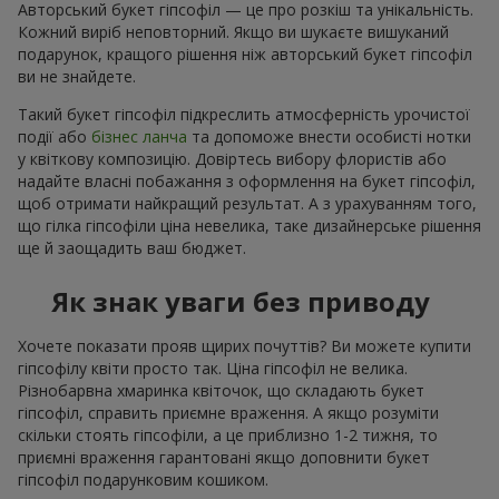
Авторський букет гіпсофіл — це про розкіш та унікальність.
Кожний виріб неповторний. Якщо ви шукаєте вишуканий
подарунок, кращого рішення ніж авторський букет гіпсофіл
ви не знайдете.
Такий букет гіпсофіл підкреслить атмосферність урочистої
події або
бізнес ланча
та допоможе внести особисті нотки
у квіткову композицію. Довіртесь вибору флористів або
надайте власні побажання з оформлення на букет гіпсофіл,
щоб отримати найкращий результат. А з урахуванням того,
що гілка гіпсофіли ціна невелика, таке дизайнерське рішення
ще й заощадить ваш бюджет.
Як знак уваги без приводу
Хочете показати прояв щирих почуттів? Ви можете купити
гіпсофілу квіти просто так. Ціна гіпсофіл не велика.
Різнобарвна хмаринка квіточок, що складають букет
гіпсофіл, справить приємне враження. А якщо розуміти
скільки стоять гіпсофіли, а це приблизно 1-2 тижня, то
приємні враження гарантовані якщо доповнити букет
гіпсофіл подарунковим кошиком.