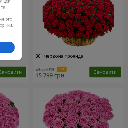
ж цей
 та
онного
орінки.
нда
301 червона троянда
24 306 грн
Замовити
Замовити