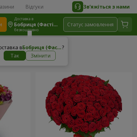
газини
Відгуки
Зв’яжіться з нами
Доставка в
и
Бобриця (Фастівський Р-Н)
Статус замовлення
безкоштовно
оставка в
Бобриця (Фастівський р-н)
?
Так
Змінити