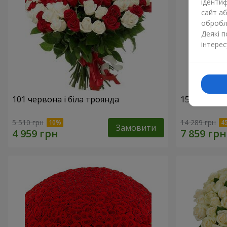
ідентиф
сайт а
обробля
Деякі 
інтерес
101 червона і біла троянда
151 червон
5 510 грн
14 289 грн
Замовити