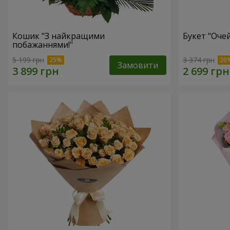
Кошик "З найкращими
Букет "Очей
побажаннями!"
5 199 грн
3 374 грн
Замовити