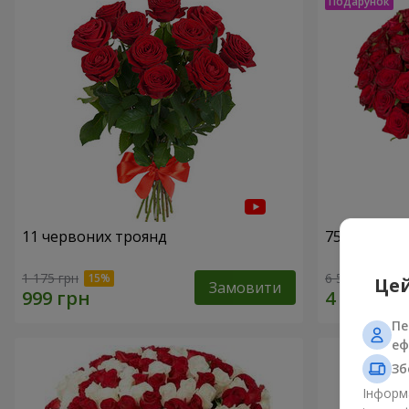
11 червоних троянд
75 червони
1 175 грн
6 570 грн
Цей
Замовити
Пе
еф
Зб
Інформа