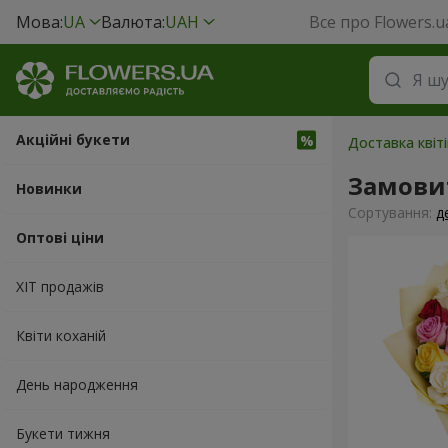
Мова:
UA
Валюта:
UAH
Все про Flowers.u
Акційні букети
Доставка квіті
Замови
Новинки
Сортування:
д
Оптові ціни
ХІТ продажів
Квіти коханій
День народження
Букети тижня