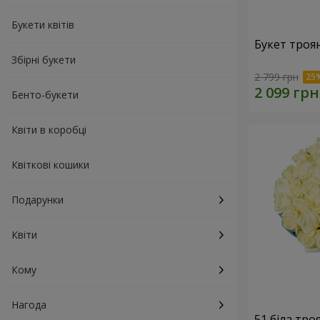
Букети квітів
Букет троя
Збірні букети
2 799 грн
Бенто-букети
Квіти в коробці
Квіткові кошики
Подарунки
Квіти
Кому
Нагода
51 біла тро