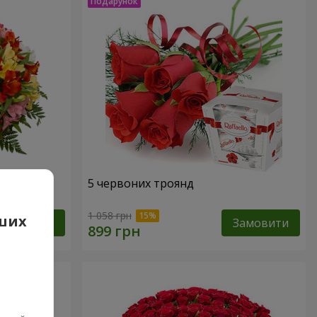
арель"
5 червоних троянд
1 058 грн
аших
Замовити
Замовити