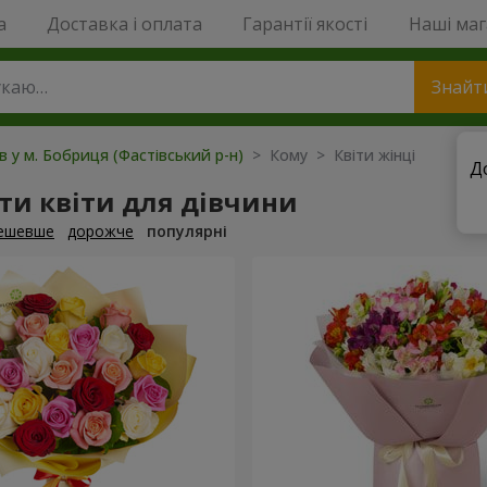
a
Доставка і оплата
Гарантії якості
Наші ма
Знайт
в у м. Бобриця (Фастівський р-н)
> Кому > Квіти жінці
Д
ти квіти для дівчини
ешевше
дорожче
популярні