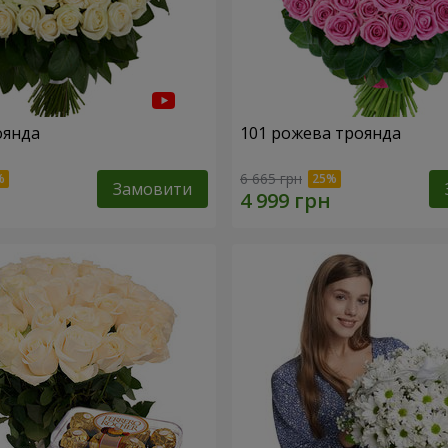
оянда
101 рожева троянда
6 665 грн
Замовити