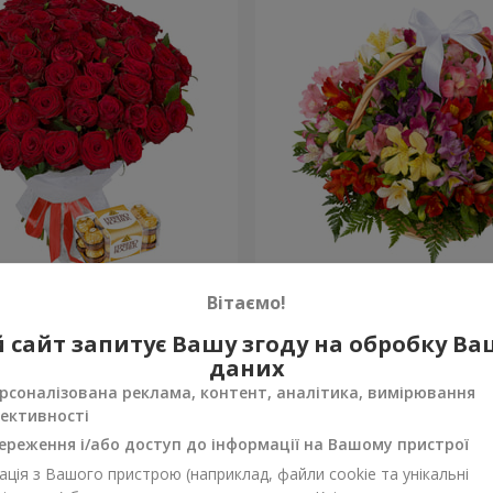
х троянд
Кошик альстромерій "Акв
Вітаємо!
3 128 грн
 сайт запитує Вашу згоду на обробку В
Замовити
даних
рсоналізована реклама, контент, аналітика, вимірювання
ективності
ереження і/або доступ до інформації на Вашому пристрої
ція з Вашого пристрою (наприклад, файли cookie та унікальні