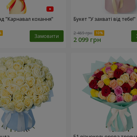
нд "Карнавал кохання"
Букет "У захваті від тебе!"
2 469 грн
Замовити
янда
51 різнокольорова троян