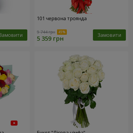
101 червона троянда
9 744 грн
Замовити
Замовити
да
Букет "Лісова німфа"