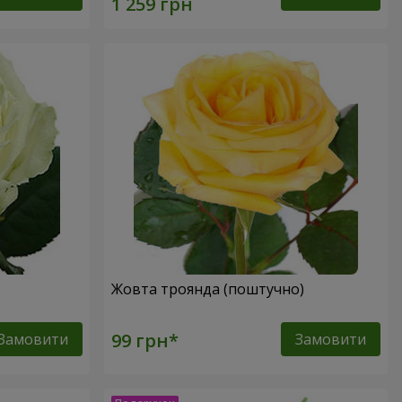
Жовта троянда (поштучно)
Замовити
Замовити