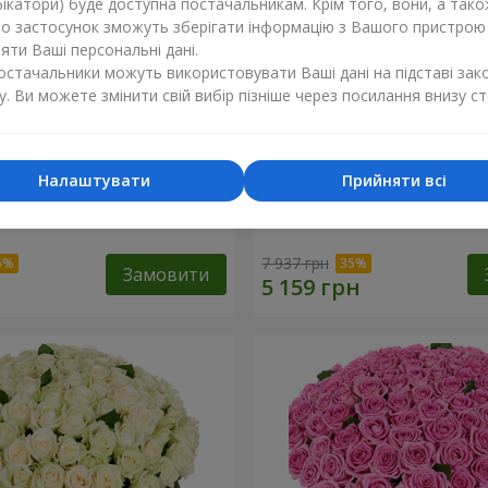
ікатори) буде доступна постачальникам. Крім того, вони, а тако
бо застосунок зможуть зберігати інформацію з Вашого пристрою
ти Ваші персональні дані.
постачальники можуть використовувати Ваші дані на підставі зак
у. Ви можете змінити свій вибір пізніше через посилання внизу ст
Налаштувати
Прийняти всі
а троянда
101 різнокольорова троя
7 937 грн
Замовити