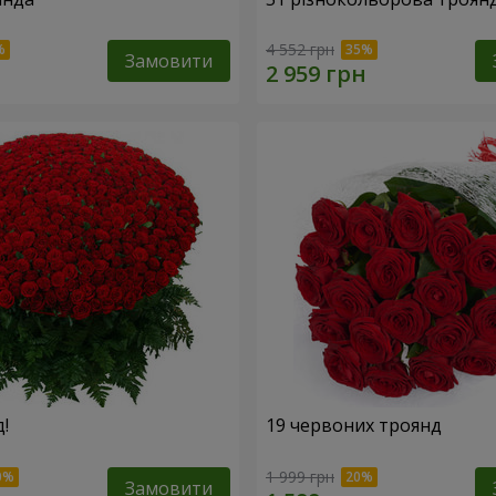
4 552 грн
Замовити
!
19 червоних троянд
1 999 грн
Замовити