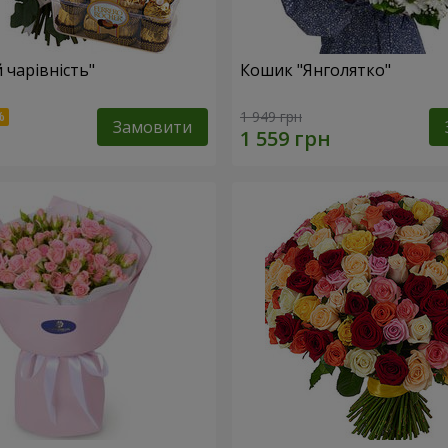
 чарівність"
Кошик "Янголятко"
1 949 грн
Замовити