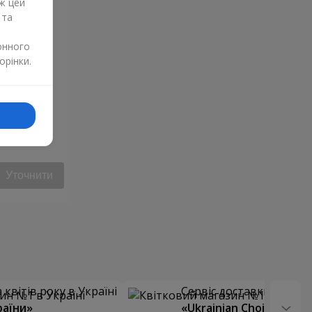
ж цей
 та
онного
орінки.
Уточнити
квітів року в Україні
Сервіс доставки квітів
раїни»
«Ukrainian Choice»