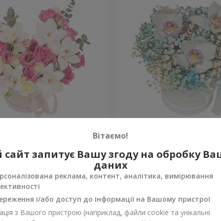
"Квітка Цісик"
Квіти в коробці "Райдужн
Вітаємо!
 сайт запитує Вашу згоду на обробку В
Уточнити
ності
Немає в наявності
даних
рсоналізована реклама, контент, аналітика, вимірювання
ективності
ереження і/або доступ до інформації на Вашому пристрої
ція з Вашого пристрою (наприклад, файли cookie та унікальні