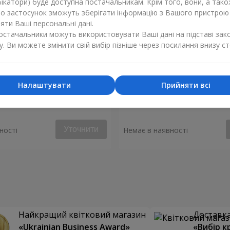
ікатори) буде доступна постачальникам. Крім того, вони, а тако
бо застосунок зможуть зберігати інформацію з Вашого пристрою
ти Ваші персональні дані.
постачальники можуть використовувати Ваші дані на підставі зак
у. Ви можете змінити свій вибір пізніше через посилання внизу ст
Налаштувати
Прийняти всі
 "Монако"
Композиція "Стукіт серця"
Уточнити
ності
Немає в наявності
Найкращий квітковий магазин
Доставка 
«Ukrainian Business Award»
«Вибір к