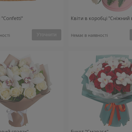
"Confetti"
Квіти в коробці "Сніжний 
Уточнити
ності
Немає в наявності
овий спалах"
Букет "Смарагд"