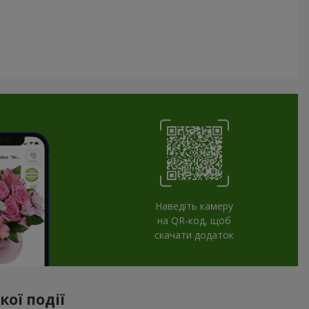
Наведіть камеру
на QR-код, щоб
скачати додаток
ої події