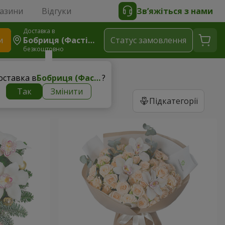
газини
Відгуки
Зв’яжіться з нами
Доставка в
и
Бобриця (Фастівський Р-Н)
Статус замовлення
безкоштовно
оставка в
Бобриця (Фастівський р-н)
?
Так
Змінити
Підкатегорії