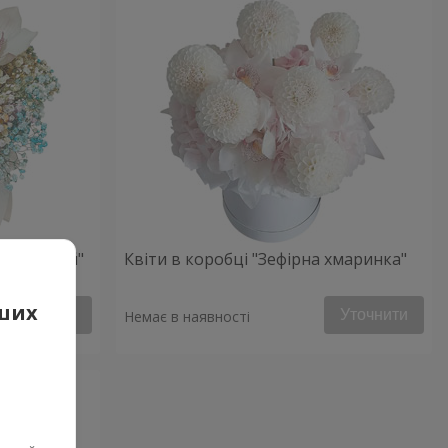
ий настрій"
Квіти в коробці "Зефірна хмаринка"
аших
Уточнити
Уточнити
Немає в наявності