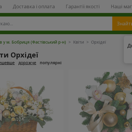
a
Доставка і оплата
Гарантії якості
Наші ма
Знайт
в у м. Бобриця (Фастівський р-н)
> Квіти > Орхідеї
Д
ти Орхідеї
ешевше
дорожче
популярні