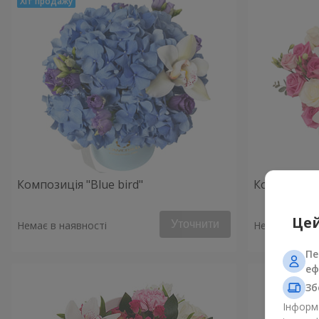
Композиція "Blue bird"
Композиція 
Цей
Уточнити
Немає в наявності
Немає в наяв
Пе
еф
Зб
Інформа