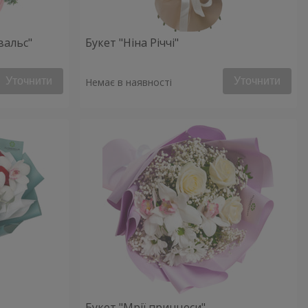
вальс"
Букет "Ніна Річчі"
Уточнити
Уточнити
Немає в наявності
Букет "Мрії принцеси"