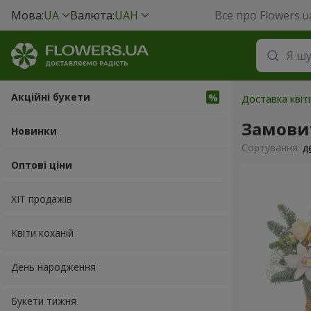
Мова:
UA
Валюта:
UAH
Все про Flowers.u
Акційні букети
Доставка квіті
Замови
Новинки
Сортування:
д
Оптові ціни
ХІТ продажів
Квіти коханій
День народження
Букети тижня