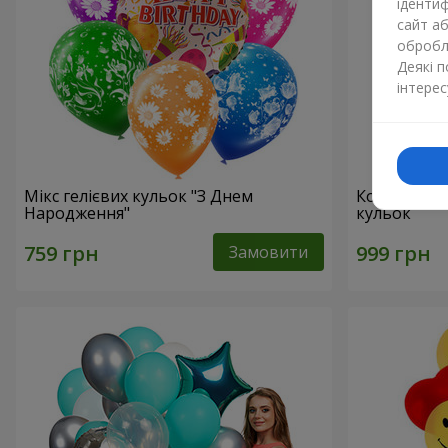
ідентиф
сайт а
обробля
Деякі 
інтерес
Мікс гелієвих кульок "З Днем
Колекція ку
Народження"
кульок
Замовити