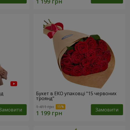
нд
Букет в ЕКО упаковці "15 червоних
троянд"
1 411 грн
Замовити
Замовити