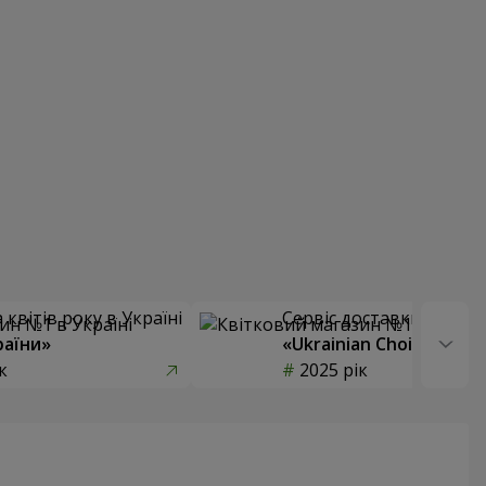
квітів року в Україні
Сервіс доставки квітів
раїни»
«Ukrainian Choice»
к
2025 рік