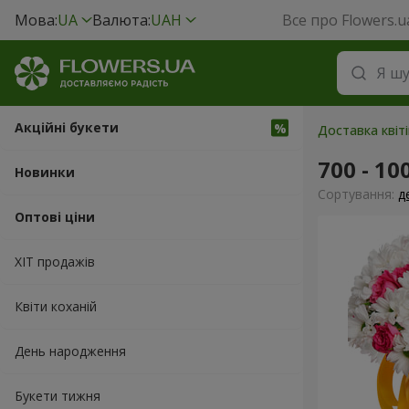
Мова:
UA
Валюта:
UAH
Все про Flowers.u
Акційні букети
Доставка квіті
700 - 10
Новинки
Сортування:
д
Оптові ціни
ХІТ продажів
Квіти коханій
День народження
Букети тижня