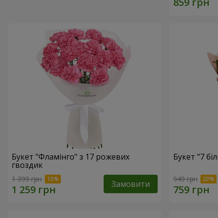
Букет "Фламінго" з 17 рожевих
Букет "7 бі
гвоздик
1 399 грн
949 грн
Замовити