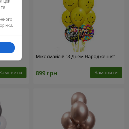
ж цей
 та
онного
орінки.
Мікс смайлів "З Днем Народження"
Замовити
Замовити