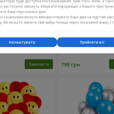
ікатори) буде доступна постачальникам. Крім того, вони, а тако
бо застосунок зможуть зберігати інформацію з Вашого пристрою
ти Ваші персональні дані.
постачальники можуть використовувати Ваші дані на підставі зак
у. Ви можете змінити свій вибір пізніше через посилання внизу ст
Налаштувати
Прийняти всі
льок "Фламінго" - 9
Кульки "Цифри"
Замовити