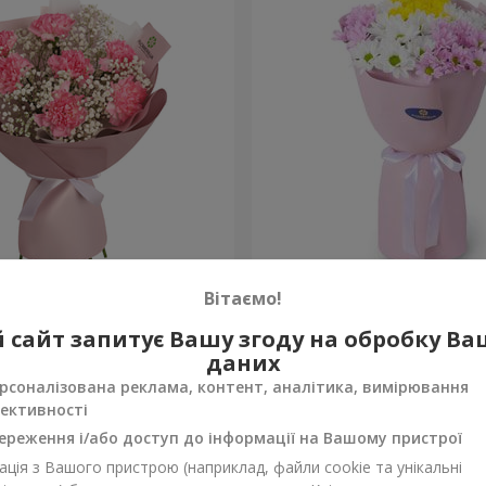
олева Карибського моря"
Букет "Пори року"
Вітаємо!
1 199 грн
 сайт запитує Вашу згоду на обробку В
Замовити
даних
рсоналізована реклама, контент, аналітика, вимірювання
ективності
ереження і/або доступ до інформації на Вашому пристрої
ція з Вашого пристрою (наприклад, файли cookie та унікальні