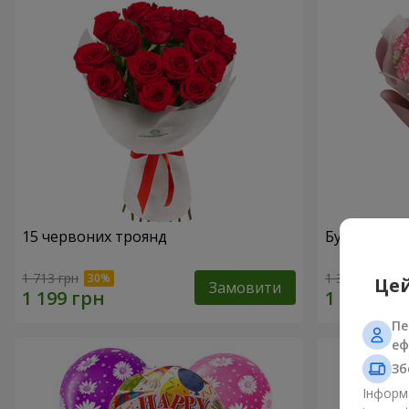
15 червоних троянд
Букет "Кор
1 713 грн
1 374 грн
Цей
Замовити
Пе
еф
Зб
Інформа