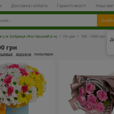
a
Доставка і оплата
Гарантії якості
Наші ма
Знайт
в у м. Бобриця (Фастівський р-н)
> По ціні > 700 - 1000 грн
Д
00 грн
ешевше
дорожче
популярні