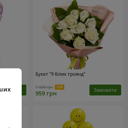
Букет "9 білих троянд"
1 066 грн
аших
Замовити
Замовити