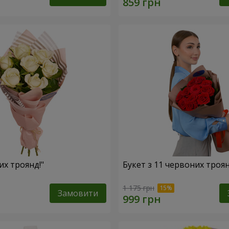
лих троянд!"
Букет з 11 червоних троя
1 175 грн
Замовити