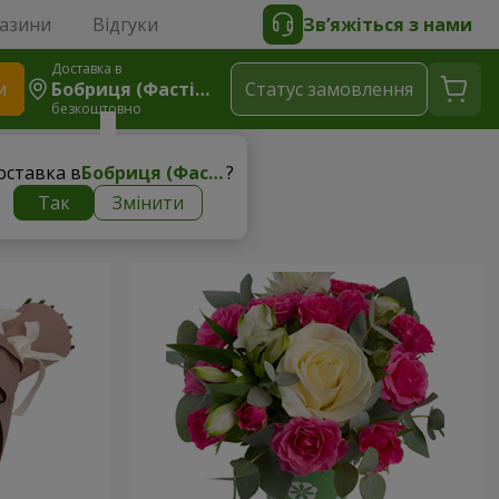
газини
Відгуки
Зв’яжіться з нами
Доставка в
и
Бобриця (Фастівський Р-Н)
Статус замовлення
безкоштовно
оставка в
Бобриця (Фастівський р-н)
?
Так
Змінити