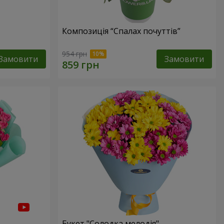
Композиція “Спалах почуттів”
954 грн
Замовити
Замовити
Букет "Солодка мелодія"