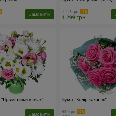
1 443 грн
Замовити
 “Промінчики в очах”
Букет "Колір кохання"
954 грн
Замовити