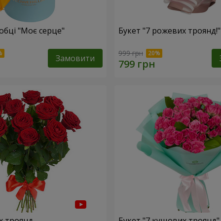
обці "Моє серце"
Букет "7 рожевих троянд!"
999 грн
Замовити
х троянд
Букет "7 кущових троянд"