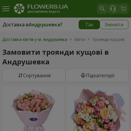
Доставка в
Андрушевка
?
Так
Змінити
Доставка в
Андрушевка
|
667 грн
Доставка квітів у м. Андрушевка
> Квіти > Троянди кущові
Замовити троянди кущові в
Андрушевка
Сортування
Підкатегорії