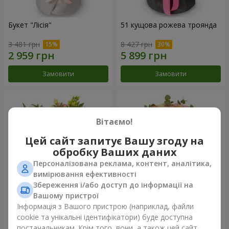
Букет "Лісія"
51 кущова рожева троянда
3 481 грн
8 427 грн
Замовити
Замовити
Вітаємо!
Цей сайт запитує Вашу згоду на
обробку Ваших даних
Персоналізована реклама, контент, аналітика,
вимірювання ефективності
Збереження і/або доступ до інформації на
Вашому пристрої
Букет "Еритрея"
Букет "Nude Perfume"
Інформація з Вашого пристрою (наприклад, файли
cookie та унікальні ідентифікатори) буде доступна
4 227 грн
2 705 грн
постачальникам. Крім того, вони, а також цей сайт