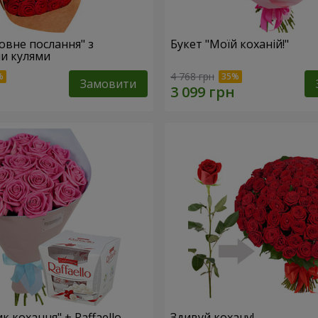
овне послання" з
Букет "Моїй коханій!"
и кулями
4 768 грн
Замовити
к кохання" + Raffaello
Здивуй кохану!