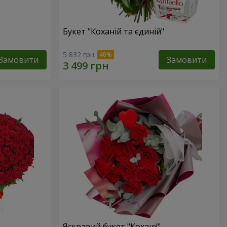
Букет "Коханій та єдиній"
5 832 грн
Замовити
Замовити
Яскравий букет "Кохаю!"