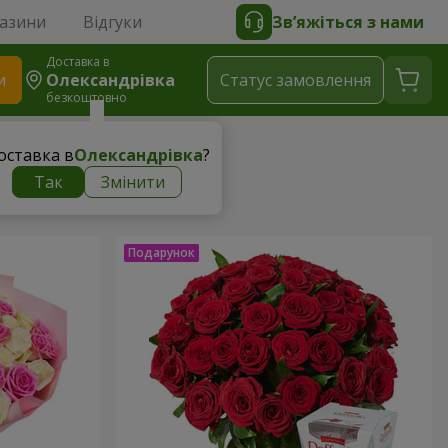
газини
Відгуки
Зв’яжіться з нами
Доставка в
и
Олександрівка
Статус замовлення
безкоштовно
оставка в
Олександрівка
?
Так
Змінити