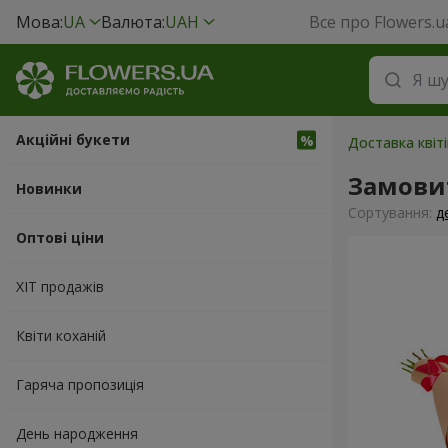
Мова:
UA
Валюта:
UAH
Все про Flowers.u
Акційні букети
Доставка квіт
Замовит
Новинки
Сортування:
д
Оптові ціни
ХІТ продажів
Квіти коханій
Гаряча пропозиція
День народження