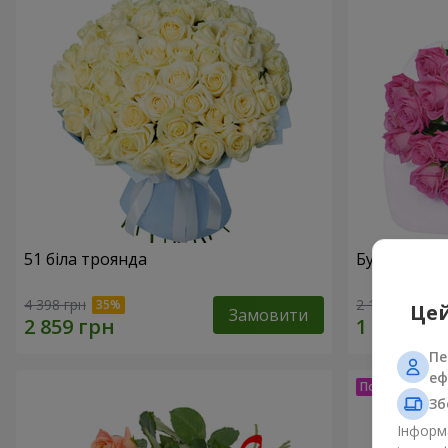
51 біла троянда
Букет з тро
4 398 грн
2 124 грн
Цей
Замовити
Пе
еф
Зб
Інформа