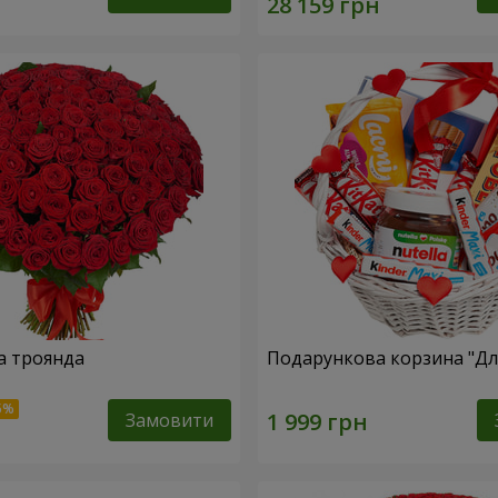
а троянда
Подарункова корзина "Для
Замовити