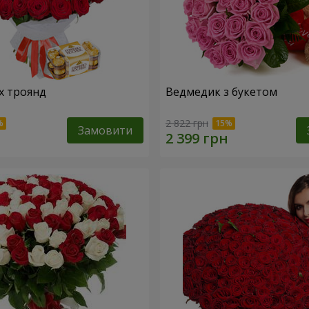
х троянд
Ведмедик з букетом
2 822 грн
Замовити