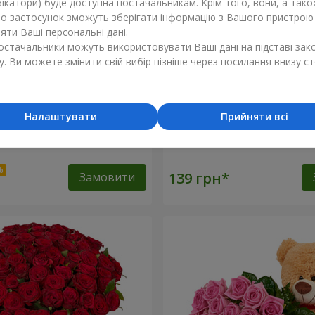
ікатори) буде доступна постачальникам. Крім того, вони, а тако
бо застосунок зможуть зберігати інформацію з Вашого пристрою
ти Ваші персональні дані.
постачальники можуть використовувати Ваші дані на підставі зак
у. Ви можете змінити свій вибір пізніше через посилання внизу ст
Налаштувати
Прийняти всі
оянд
Червона троянда (поштуч
Замовити