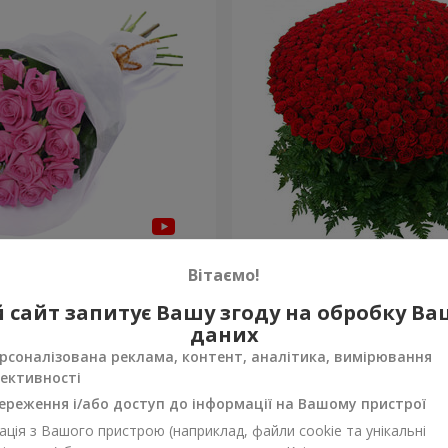
янд "Бути з тобою"
1000 троянд!
Вітаємо!
104 498 грн
 сайт запитує Вашу згоду на обробку В
Замовити
даних
рсоналізована реклама, контент, аналітика, вимірювання
ективності
ереження і/або доступ до інформації на Вашому пристрої
ція з Вашого пристрою (наприклад, файли cookie та унікальні