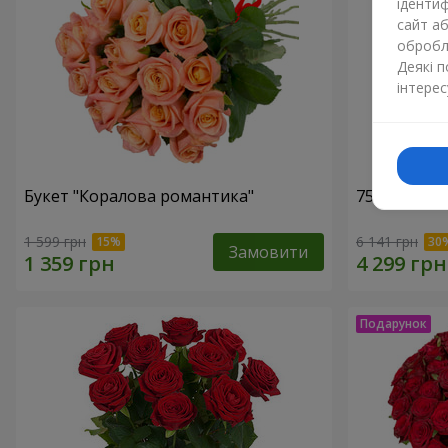
ідентиф
сайт а
обробля
Деякі 
інтерес
Букет "Коралова романтика"
75 білих тр
1 599 грн
6 141 грн
Замовити