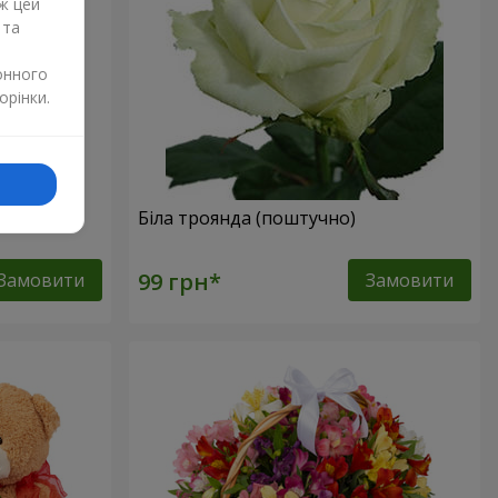
ж цей
 та
онного
орінки.
но)
Біла троянда (поштучно)
Замовити
Замовити