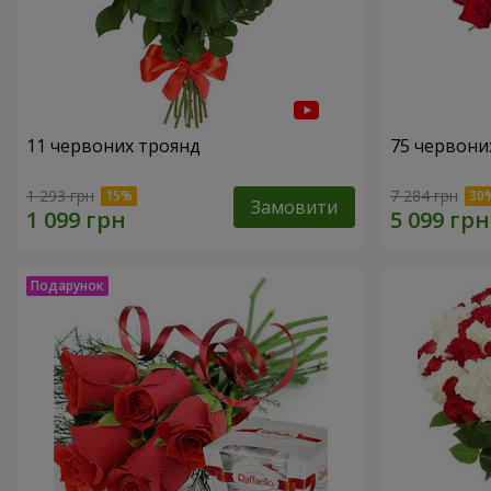
11 червоних троянд
75 червони
1 293 грн
7 284 грн
Замовити