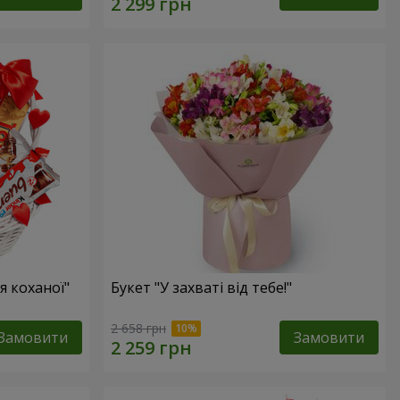
 коханої"
Букет "У захваті від тебе!"
2 658 грн
Замовити
Замовити