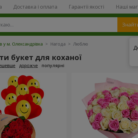
a
Доставка і оплата
Гарантії якості
Наші ма
Знайт
ів у м. Олександрівка
> Нагода > Люблю
Д
и букет для коханої
ешевше
дорожче
популярні