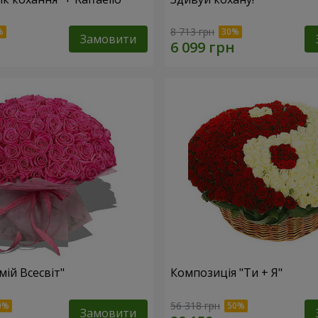
8 713 грн
Замовити
мій Всесвіт"
Композиція "Ти + Я"
56 318 грн
Замовити