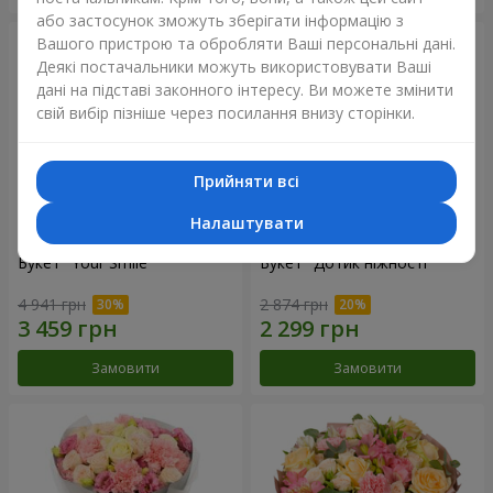
або застосунок зможуть зберігати інформацію з
Вашого пристрою та обробляти Ваші персональні дані.
Деякі постачальники можуть використовувати Ваші
дані на підставі законного інтересу. Ви можете змінити
свій вибір пізніше через посилання внизу сторінки.
Прийняти всі
Налаштувати
Букет "Your Smile"
Букет "Дотик ніжності"
4 941 грн
2 874 грн
Замовити
Замовити