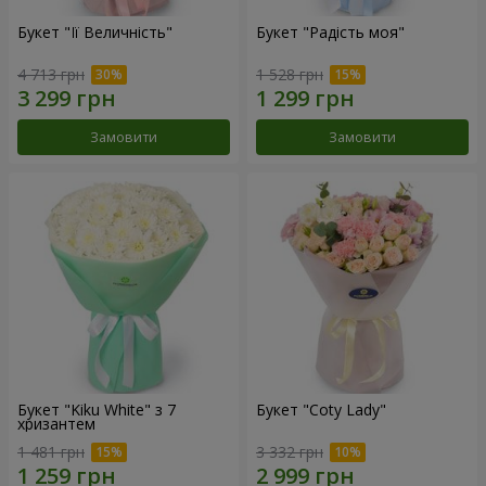
Букет "Її Величність"
Букет "Радість моя"
4 713 грн
1 528 грн
Замовити
Замовити
Букет "Kiku White" з 7
Букет "Coty Lady"
хризантем
1 481 грн
3 332 грн