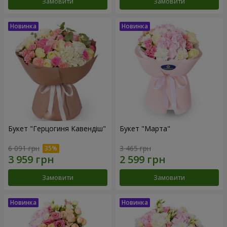
Замовити
Замовити
Букет "Герцогиня Кавендіш"
Букет "Марта"
6 091 грн
3 465 грн
Замовити
Замовити