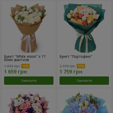
Букет "White vision" з 17
Букет "Портофіно"
білих діантусів
1 843 грн
2 199 грн
Замовити
Замовити