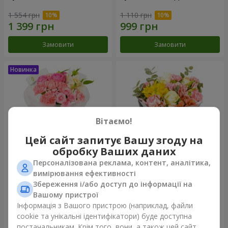
1 554 грн
1 110 грн
Замовити
Замовити
Вітаємо!
Цей сайт запитує Вашу згоду на
обробку Ваших даних
Персоналізована реклама, контент, аналітика,
Букет "Рожевий зефір"
Букет "Дзінтарс"
вимірювання ефективності
Збереження і/або доступ до інформації на
1 528 грн
2 069 грн
Вашому пристрої
Інформація з Вашого пристрою (наприклад, файли
cookie та унікальні ідентифікатори) буде доступна
Замовити
Замовити
постачальникам. Крім того, вони, а також цей сайт