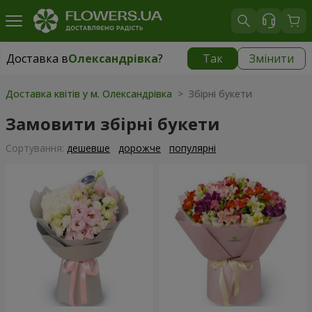
Доставка в
Олександрівка
?
Так
Змінити
Доставка в
Олександрівка
|
безкоштовно
Доставка квітів у м. Олександрівка
> Збірні букети
Замовити збірні букети
Сортування:
дешевше
дорожче
популярні