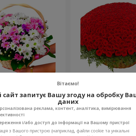
антем "Яскрава галявина"
501 червона троянда
Вітаємо!
64 907 грн
 сайт запитує Вашу згоду на обробку В
Замовити
даних
рсоналізована реклама, контент, аналітика, вимірювання
ективності
ереження і/або доступ до інформації на Вашому пристрої
ція з Вашого пристрою (наприклад, файли cookie та унікальні