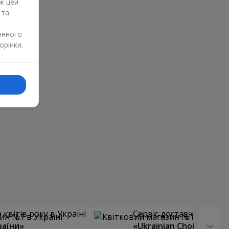
ж цей
 та
онного
орінки.
квітів року в Україні
Сервіс доставки квітів
раїни»
«Ukrainian Choice»