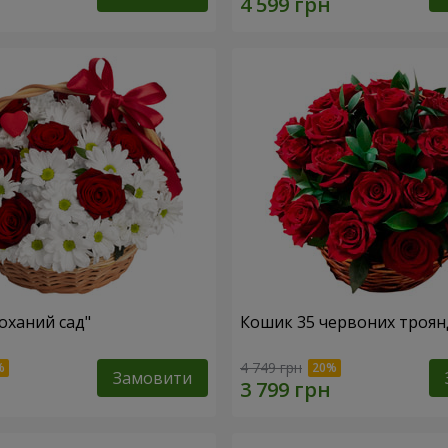
оханий сад"
Кошик 35 червоних троян
4 749 грн
Замовити