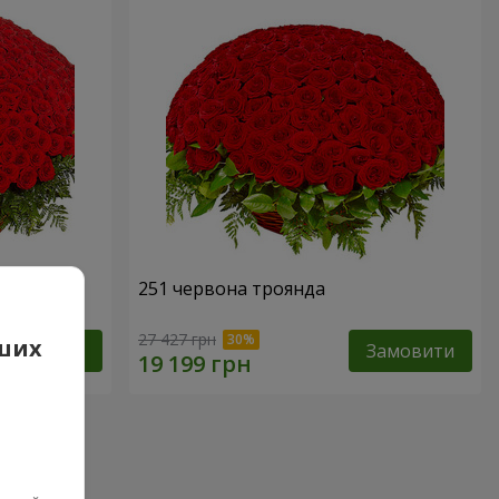
251 червона троянда
27 427 грн
аших
Замовити
Замовити