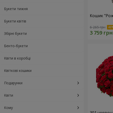
Букети тижня
Кошик "Рож
Букети квітів
6 265 грн
Збірні букети
Бенто-букети
Квіти в коробці
Квіткові кошики
Подарунки
Квіти
Кому
301 червон