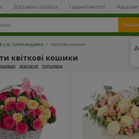
a
Доставка і оплата
Гарантії якості
Наші ма
Знайт
ів у м. Олександрівка
> Квіткові кошики
Д
ти квіткові кошики
ешевше
дорожче
популярні