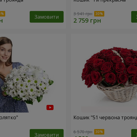
3 941 грн
Замовити
олятко"
Кошик "51 червона троян
6 570 грн
Замовити