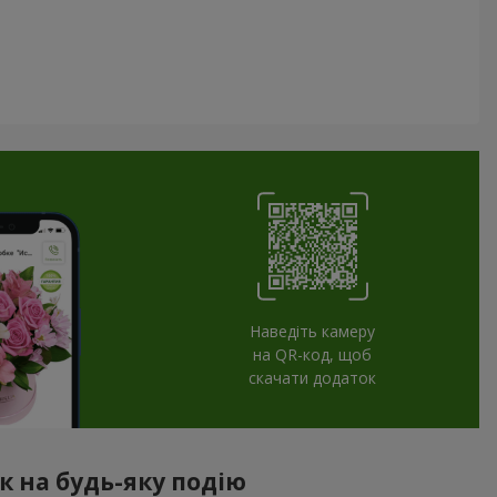
Наведіть камеру
на QR-код, щоб
скачати додаток
к на будь-яку подію