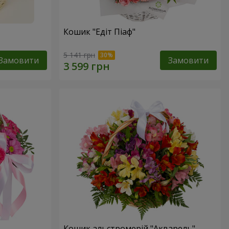
Кошик "Едіт Піаф"
5 141 грн
Замовити
Замовити
Кошик альстромерій "Акварель"