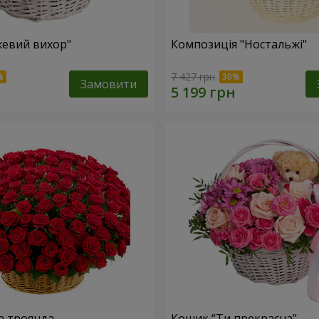
евий вихор"
Композиція "Ностальжі"
7 427 грн
Замовити
а троянда
Кошик “Ти прекрасна”