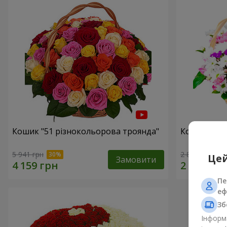
Кошик "51 різнокольорова троянда"
Кошик хриз
5 941 грн
2 822 грн
Цей
Замовити
Пе
еф
Зб
Інформа