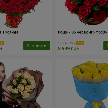
а троянда
Кошик 35 червоних троян
11 249 грн
Замовити