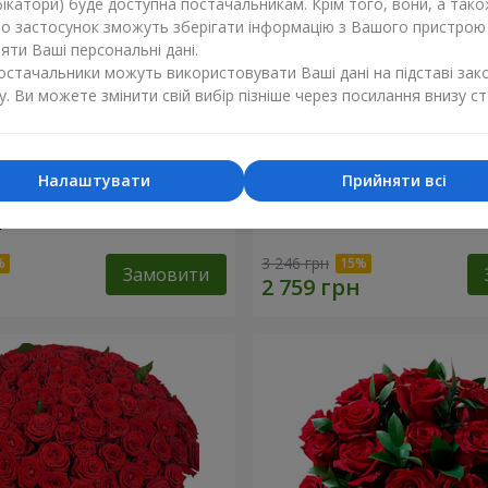
ікатори) буде доступна постачальникам. Крім того, вони, а тако
бо застосунок зможуть зберігати інформацію з Вашого пристрою
ти Ваші персональні дані.
постачальники можуть використовувати Ваші дані на підставі зак
у. Ви можете змінити свій вибір пізніше через посилання внизу ст
Налаштувати
Прийняти всі
ізнокольорових
Букет "Гармонія"
"
3 246 грн
Замовити