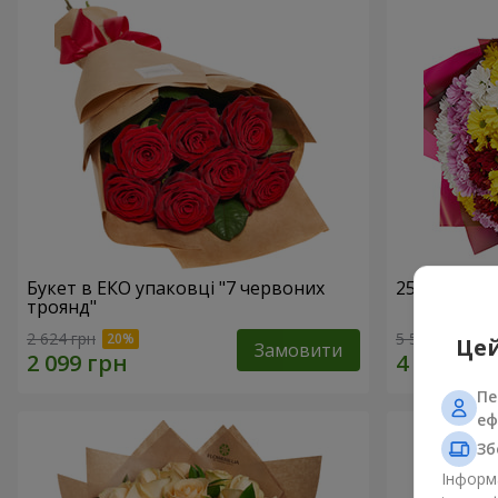
Букет в ЕКО упаковці "7 червоних
25 різноко
троянд"
2 624 грн
5 574 грн
Цей
Замовити
Пе
еф
Зб
Інформа