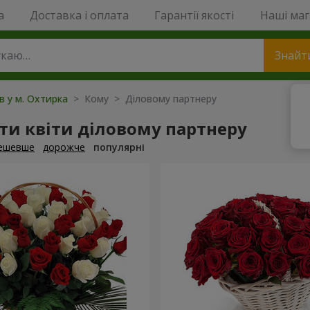
a
Доставка і оплата
Гарантії якості
Наші ма
Знайт
ів у м. Охтирка
> Кому > Діловому партнеру
и квіти діловому партнеру
ешевше
дорожче
популярні