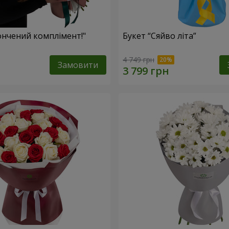
ончений комплімент!"
Букет “Сяйво літа”
4 749 грн
Замовити