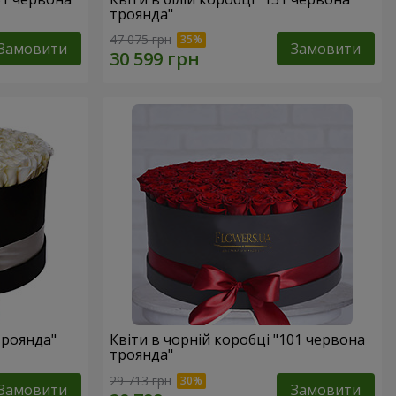
троянда"
47 075 грн
Замовити
Замовити
троянда"
Квіти в чорній коробці "101 червона
троянда"
29 713 грн
Замовити
Замовити