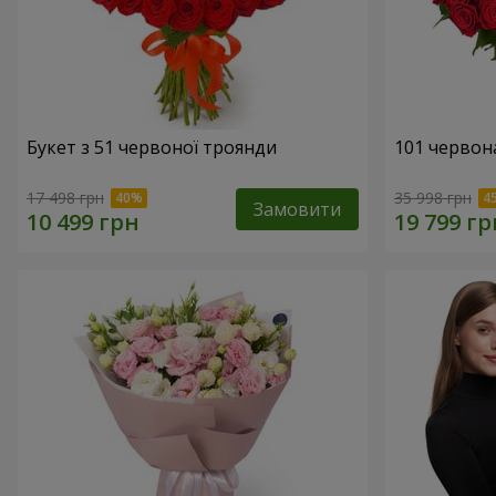
Букет з 51 червоної троянди
101 червон
17 498 грн
35 998 грн
Замовити