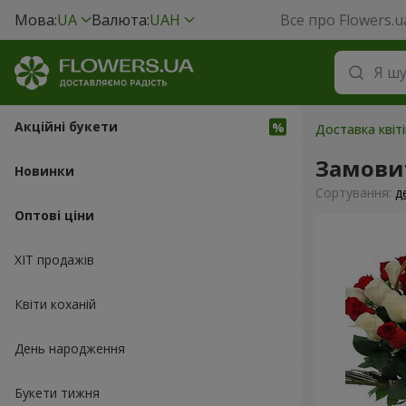
Мова:
UA
Валюта:
UAH
Все про Flowers.u
Акційні букети
Доставка квіт
Замовит
Новинки
Сортування:
д
Оптові ціни
ХІТ продажів
Квіти коханій
День народження
Букети тижня