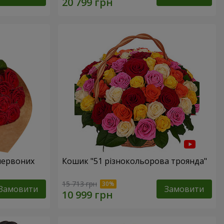
 червоних
Кошик "51 різнокольорова троянда"
15 713 грн
Замовити
Замовити