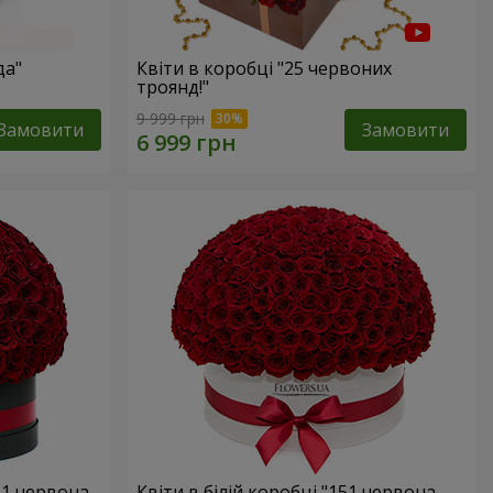
да"
Квіти в коробці "25 червоних
троянд!"
9 999 грн
Замовити
Замовити
51 червона
Квіти в білій коробці "151 червона