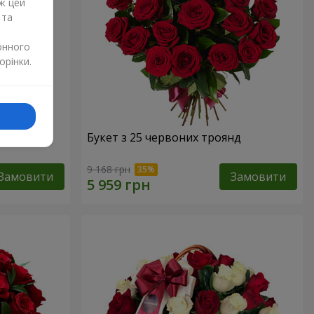
ж цей
 та
онного
орінки.
Букет з 25 червоних троянд
9 168 грн
Замовити
Замовити