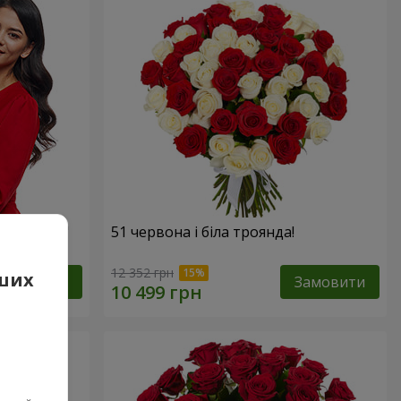
х троянд!"
51 червона і біла троянда!
12 352 грн
аших
Замовити
Замовити