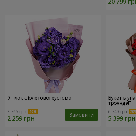
9 гілок фіолетової еустоми
Букет в упа
троянда!"
3 765 грн
6 749 грн
Замовити