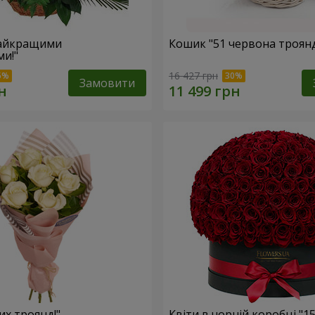
найкращими
Кошик "51 червона троян
и!"
16 427 грн
Замовити
лих троянд!"
Квіти в чорній коробці "1