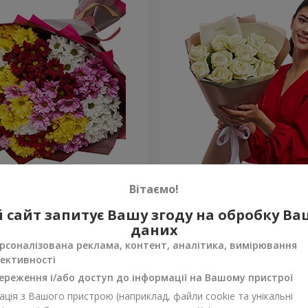
льорових хризантем!
Авторський букет "11 біли
Вітаємо!
3 443 грн
 сайт запитує Вашу згоду на обробку В
Замовити
даних
рсоналізована реклама, контент, аналітика, вимірювання
ективності
ереження і/або доступ до інформації на Вашому пристрої
ція з Вашого пристрою (наприклад, файли cookie та унікальні