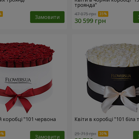
троянда"
47 075 грн
Замовити
ій коробці "101 червона
Квіти в коробці "101 біла 
29 713 грн
Замовити