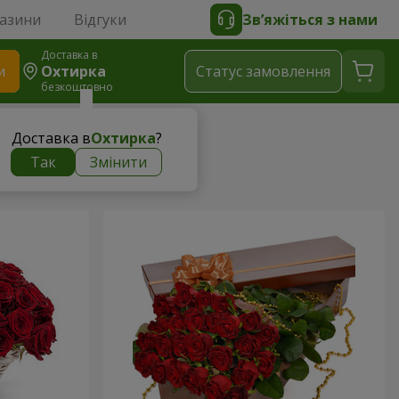
газини
Відгуки
Зв’яжіться з нами
Доставка в
и
Охтирка
Статус замовлення
безкоштовно
Доставка в
Охтирка
?
Так
Змінити