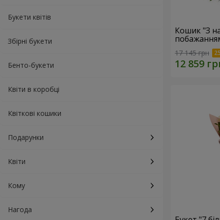
Букети квітів
Кошик "З 
побажанням
Збірні букети
17 145 грн
Бенто-букети
Квіти в коробці
Квіткові кошики
Подарунки
Квіти
Кому
Нагода
Букет "7 бі