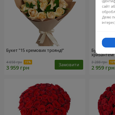
ідентиф
сайт а
обробля
Деякі 
інтерес
Букет "15 кремових троянд!"
Букет"15 р
хризантем!
4 658 грн
3 288 грн
Замовити