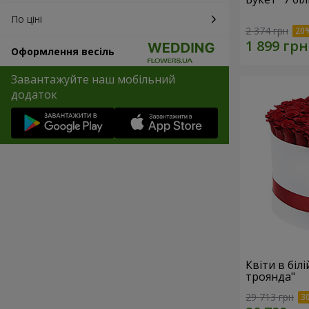
По ціні
2 374 грн
Оформлення весіль
Завантажуйте наш мобільний
додаток
Квіти в біл
троянда"
29 713 грн