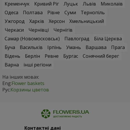
Кременчук
Кривий Ріг
Луцьк
Львів
Миколаїв
Одеса
Полтава
Рівне
Суми
Тернопіль
Ужгород
Харків
Херсон
Хмельницький
Черкаси
Чернівці
Чернігів
Самар (Новомосковськ)
Павлоград
Біла Церква
Буча
Васильків
Ірпінь
Умань
Варшава
Прага
Відень
Берлін
Ревне
Бургас
Сонячний берег
Варна
інші регіони
На інших мовах:
Eng:
Flower baskets
Рус:
Корзины цветов
Контактні дані