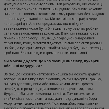
доступна у звичайному режимі. Ми розуміємо, що саме у ці
дні особливо хочеться потішити рідних, близьких, коханих
чи колег квітковими кошиками. Тому працюємо без вихідних
— навіть у державні свята. Ми не змінюємо графік через
календарні дні. Але попереджаємо, що в ці дати
завантаження може бути більшим, тому радимо робити
святкові замовлення заздалегідь. Втім, ми завжди готові
прийти на допомогу. Так, якщо подарунок знадобився
терміново, консультанти підкажуть вільні варіанти рослин
на базі, а кур'єри зможуть знайти вихід з будь-якої ситуації,
щоб ваші близькі люди отримали позитивні емоції.
Чи можна додати до композиції листівку, цукерки
або інші подарунки?
Звісно, до кожного квіткового кошика ви можете додати
авторську листівку з побажанням, смачні цукерки, іграшку,
вишукану пляшку вина або інший комплімент. Просто
перейдіть в розділ з додатковими подарунками, коли
будете робити оформлення на квіти. Там ви зможете
знайти цікаві сюрпризи та вишукані подарункові набори.
Асортимент доволі великий. Тож найвибагливіші клієнти
зможуть підібрати саме той варіант, який задовольнить їхні