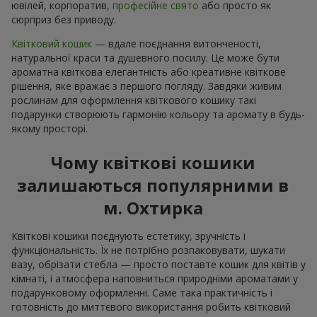
ювілей, корпоратив,
професійне свято
або просто як
сюрприз без приводу.
Квітковий кошик
— вдале поєднання витонченості,
натуральної краси та душевного посилу. Це може бути
ароматна квіткова елегантність або креативне квіткове
рішення, яке вражає з першого погляду. Завдяки живим
рослинам для оформлення квіткового кошику такі
подарунки створюють гармонію кольору та аромату в будь-
якому просторі.
Чому квіткові кошики
залишаються популярними в
м. Охтирка
Квіткові кошики поєднують естетику, зручність і
функціональність. Їх не потрібно розпаковувати, шукати
вазу, обрізати стебла — просто поставте кошик для квітів у
кімнаті, і атмосфера наповниться природніми ароматами у
подарунковому оформленні. Саме така практичність і
готовність до миттєвого використання робить квітковий