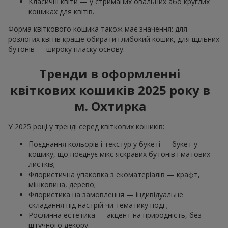
Класичні квіти — у стриманих овальних або круглих
кошиках для квітів.
Форма квіткового кошика також має значення: для
розлогих квітів краще обирати глибокий кошик, для щільних
бутонів — широку пласку основу.
Тренди в оформленні
квіткових кошиків 2025 року в
м. Охтирка
У 2025 році у тренді серед квіткових кошиків:
Поєднання кольорів і текстур у букеті — букет у
кошику, що поєднує мікс яскравих бутонів і матових
листків;
Флористична упаковка з екоматеріалів — крафт,
мішковина, дерево;
Флористика на замовлення — індивідуальне
складання під настрій чи тематику події;
Рослинна естетика — акцент на природність, без
штучного декору.