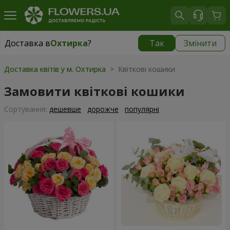
Доставка в
Охтирка
?
Так
Змінити
Доставка в
Охтирка
|
безкоштовно
Доставка квітів у м. Охтирка
> Квіткові кошики
Замовити квіткові кошики
Сортування:
дешевше
дорожче
популярні