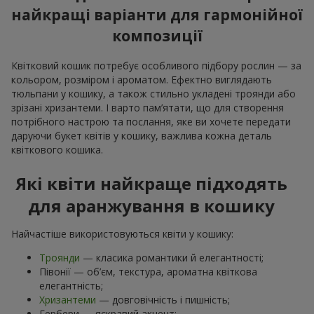
найкращі варіанти для гармонійної
композиції
Квітковий кошик потребує особливого підбору рослин — за
кольором, розміром і ароматом. Ефектно виглядають
тюльпани у кошику, а також стильно укладені троянди або
зрізані хризантеми. І варто пам’ятати, що для створення
потрібного настрою та послання, яке ви хочете передати
даруючи букет квітів у кошику, важлива кожна деталь
квіткового кошика.
Які квіти найкраще підходять
для аранжування в кошику
Найчастіше використовуються квіти у кошику:
Троянди
— класика романтики й елегантності;
Півонії — об’єм, текстура, ароматна квіткова
елегантність;
Хризантеми
— довговічність і пишність;
Гербери — яскравий акцент;