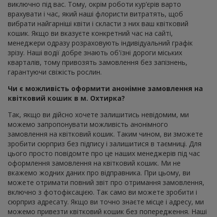
виключно під вас. Тому, окрім роботи кур’єрів варто
врахувати і час, який наші флористи витратять, щоб
вибрати найгарніші квіти і скласти з них ваш квітковий
кошик. Якщо ви вказуєте конкретний час на сайті,
менеджери одразу розраховують індивідуальний графік
зрізу. Наші водії добре знають об'їзні дороги міських
кварталів, тому привозять замовлення без запізнень,
гарантуючи свіжість рослин.
Чи є можливість оформити анонімне замовлення на
квітковий кошик в м. Охтирка?
Так, якщо ви дійсно хочете залишитись невідомим, ми
можемо запропонувати можливість анонімного
замовлення на квітковий кошик. Таким чином, ви зможете
зробити сюрприз без підпису і залишитися в таємниці. Для
цього просто повідомте про це наших менеджерів під час
оформлення замовлення на квітковий кошик. Ми не
вкажемо жодних даних про відправника. При цьому, ви
можете отримати повний звіт про отримання замовлення,
включно з фотофіксацією. Так само ви можете зробити і
сюрприз адресату. Якщо ви точно знаєте місце і адресу, ми
можемо привезти квітковий кошик без попередження. Наші