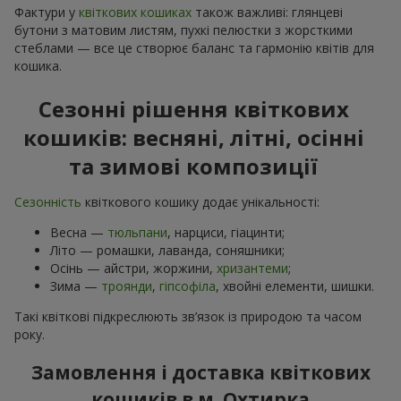
Фактури у
квіткових кошиках
також важливі: глянцеві
бутони з матовим листям, пухкі пелюстки з жорсткими
стеблами — все це створює баланс та гармонію квітів для
кошика.
Сезонні рішення квіткових
кошиків: весняні, літні, осінні
та зимові композиції
Сезонність
квіткового кошику додає унікальності:
Весна —
тюльпани
, нарциси, гіацинти;
Літо — ромашки, лаванда, соняшники;
Осінь — айстри, жоржини,
хризантеми
;
Зима —
троянди
,
гіпсофіла
, хвойні елементи, шишки.
Такі квіткові підкреслюють зв’язок із природою та часом
року.
Замовлення і доставка квіткових
кошиків в м. Охтирка