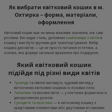
Як вибрати квітковий кошик в м.
Охтирка – форма, матеріали,
оформлення
Квітковий кошик має не менш важливе значення, ніж самі
рослини. Він задає стиль, доповнює
композицію з квітів
в
кошику і має бути зручним для транспортування. Вибір
кошика для квітів — це не просто питання естетики, а
основа, яка формує загальне враження про подарунок.
Який квітковий кошик
підійде під різні види квітів
Троянди
та півонії матимуть чудовий вигляд у
витончених квіткових кошиках із лозових гілок;
Тюльпани
та весняні квіти — у плетених формочках із
декоративною ручкою;
Сухоцвіти та екзотика
— в квітковому кошику з
крафтовими елементами або джутовими вставками;