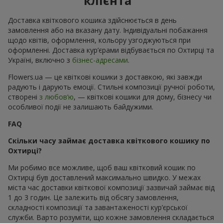
клієнта
Доставка квіткового кошика здійснюється в день
замовлення або на вказану дату. Індивідуальні побажання
щодо квітів, оформлення, кольору узгоджуються при
оформленні. Доставка кур’єрами відбувається по Охтирці та
Україні, включно з
бізнес-адресами
.
Flowers.ua — це квіткові кошики з доставкою, які завжди
радують і дарують емоції. Стильні композиції ручної роботи,
створені
з любов’ю
, — квіткові кошики для дому, бізнесу чи
особливої події не залишають байдужими.
FAQ
Скільки часу займає доставка квіткового кошику по
Охтирці?
Ми робимо все можливе, щоб ваш квітковий кошик по
Охтирці був доставлений максимально швидко. У межах
міста час доставки квіткової композиції зазвичай займає від
1 до 3 годин. Це залежить від обсягу замовлення,
складності композиції та завантаженості кур’єрської
служби. Варто розуміти, що кожне замовлення складається