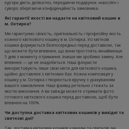
кур'єри діють делікатно, передаючи подарунок «наосліп» і
суворо зберігаючи конфіденційність замовника.
Які гарантії якості ви надаєте на квітковий кошик в
м. Охтирка?
Ми гарантуємо свіжість, оригінальність і професійну якість
кожного квіткового кошику в м. Охтирка. Усі квіткові
кошики формуються безпосередньо перед доставкою, так
що можете бути впевнені, що вони простоять якнайменше
5 днів з моменту отримання. Інакше ми зробимо заміну. Але
впевнені — це не знадобиться. Наші флористи
використовують лише свіжі квіти для квіткового кошика,
щойно доставлені з квіткових баз. Кожна композиція у
кошику у м. Охтирка створюється вручну з урахуванням
вашого замовлення. Наші фахівці ретельно стежать за
якістю виконання. А ви завжди можете отримати фото
готового квіткового кошика перед доставкою, щоб бути
впевнені на 100%.
Чи доступна доставка квіткових кошиків у вихідні та
святкові дні?
Так, доставка квіткових кошиків у вихідні та святкові дні