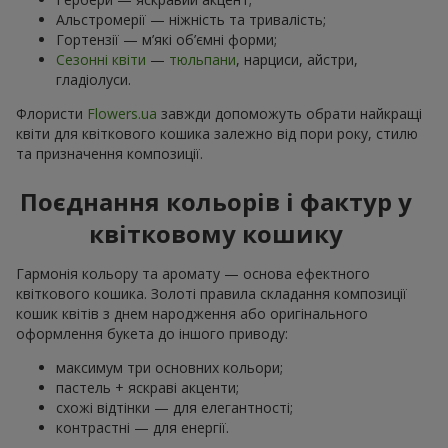
Альстромерії — ніжність та тривалість;
Гортензії — м’які об’ємні форми;
Сезонні квіти
—
тюльпани
, нарциси, айстри,
гладіолуси.
Флористи
Flowers.ua
завжди допоможуть обрати найкращі
квіти для квіткового кошика залежно від пори року, стилю
та призначення композиції.
Поєднання кольорів і фактур у
квітковому кошику
Гармонія кольору та аромату — основа ефектного
квіткового кошика. Золоті правила складання композиції
кошик квітів з днем ​​народження або оригінального
оформлення букета до іншого приводу:
максимум три основних кольори;
пастель + яскраві акценти;
схожі відтінки — для елегантності;
контрастні — для енергії.