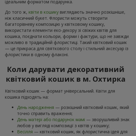
ідеальним форматом подарунка.
До того ж,
квіти в кошику
виглядають значно розкішніше,
ніж класичний букет. Флористи можуть створити
багаторівневу композицію у квітковому кошику,
використати елементи еко-декору зі свіжих квітів для
кошика, поєднати кольори, форми і фактури, що не завжди
можливо в традиційній флористиці. Такий квітковий кошик
— це прикраса для святкового столу і стильний аксесуар із
флористики в одному флаконі.
Коли дарувати декоративний
квітковий кошик в м. Охтирка
Квітковий кошик — формат універсальний. Квіти для
кошика підходять на:
День народження
— розкішний квітковий кошик, який
точно справить враження;
День матері або подарунок мамі
— зворушливий знак
любов у вигляді композиції з квітів у кошику;
Весілля
— квітковий кошик, як флористична ідея для