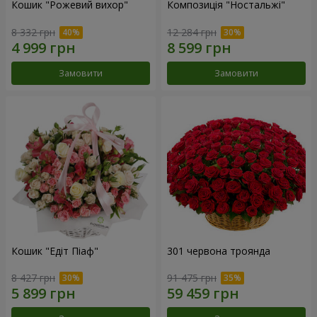
Кошик "Рожевий вихор"
Композиція "Ностальжі"
8 332 грн
12 284 грн
Замовити
Замовити
Кошик "Едіт Піаф"
301 червона троянда
8 427 грн
91 475 грн