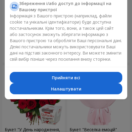
Збереження і/або доступ до інформації на
Вашому пристрої
Інформація з Вашого пристрою (наприклад, файли
cookie та унікальні ідентифікатори) буде доступна
Букет кущових троянд
Букет "Дотик кохання" +
постачальникам. Крім того, вони, а також цей сайт
Raffaello
або застосунок зможуть зберігати інформацію з
2 732 грн
4 822 грн
Вашого пристрою та обробляти Ваші персональні дані.
Деякі постачальники можуть використовувати Ваші
дані на підставі законного інтересу. Ви можете змінити
Замовити
Замовити
свій вибір пізніше через посилання внизу сторінки.
Прийняти всі
Налаштувати
Букет "У День народження,
Букет "Веселка емоцій"