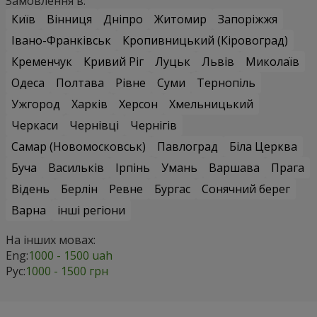
Замовлення в:
Київ
Вінниця
Дніпро
Житомир
Запоріжжя
Івано-Франківськ
Кропивницький (Кіровоград)
Кременчук
Кривий Ріг
Луцьк
Львів
Миколаїв
Одеса
Полтава
Рівне
Суми
Тернопіль
Ужгород
Харків
Херсон
Хмельницький
Черкаси
Чернівці
Чернігів
Самар (Новомосковськ)
Павлоград
Біла Церква
Буча
Васильків
Ірпінь
Умань
Варшава
Прага
Відень
Берлін
Ревне
Бургас
Сонячний берег
Варна
інші регіони
На інших мовах:
Eng:
1000 - 1500 uah
Рус:
1000 - 1500 грн