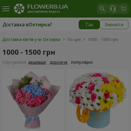
Доставка в
Охтирка
?
Так
Змінити
Доставка в
Охтирка
|
безкоштовно
Доставка квітів у м. Охтирка
> По ціні > 1000 - 1500 грн
1000 - 1500 грн
Сортування:
дешевше
дорожче
популярні