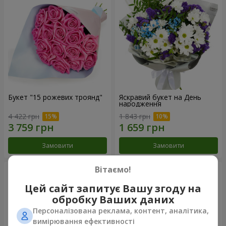
Букет "15 рожевих троянд"
Яскравий букет на День
народження
4 422 грн
1 843 грн
Замовити
Замовити
Вітаємо!
Цей сайт запитує Вашу згоду на
обробку Ваших даних
Персоналізована реклама, контент, аналітика,
вимірювання ефективності