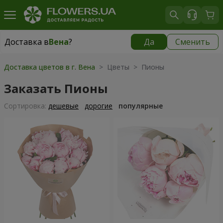
Доставка в
Вена
?
Да
Сменить
Доставка в
Вена
|
бесплатно
Доставка цветов в г. Вена
> Цветы > Пионы
Заказать Пионы
Cортировка:
дешевые
дорогие
популярные