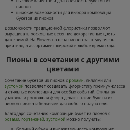
высокое качество и долговечность букетов из
пионов;
широкие возможности для выбора композиции
букетов из пионов.
Возможности традиционной флористики позволяют
выращивать роскошные весенние декоративные цветы
даже зимой. На Flowers.ua цена пионов за штуку очень
приятная, а ассортимент широкий в любое время года.
Пионы в сочетании с другими
цветами
Сочетание букетов из пионов с
розами
, лилиями или
эустомой
позволяет создавать флористику премиум-класса
и стильные композиции для особых событий. Стильная
упаковка и роскошная флора делают такие букеты из
пионов презентабельными для любого получателя.
Благодаря сочетанию композиции букет из пионов с
розами
,
гортензией
,
эустомой
можно получить:
больший объём и выразительность композиции;