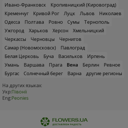
Ивано-Франковск
Кропивницкий (Кировоград)
Кременчуг
Кривой Рог
Луцк
Львов
Николаев
Одесса
Полтава
Ровно
Сумы
Тернополь
Ужгород
Харьков
Херсон
Хмельницкий
Черкассы
Черновцы
Чернигов
Самар (Новомосковск)
Павлоград
Белая Церковь
Буча
Васильков
Ирпень
Умань
Варшава
Прага
Вена
Берлин
Ревное
Бургас
Солнечный берег
Варна
другие регионы
На других языках:
Укр:
Півонії
Eng:
Peonies