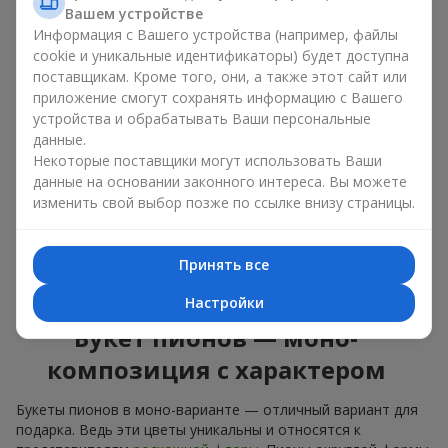
букет из пионов, то разные оттенки подходят для разных
Вашем устройстве
событий:
Информация с Вашего устройства (например, файлы
cookie и уникальные идентификаторы) будет доступна
мягкие розовые оттенки — идеально подойдут, как
цветы на день рождения;
поставщикам. Кроме того, они, а также этот сайт или
коралловые — романтический презент и цветы для
приложение смогут сохранять информацию с Вашего
вдохновения любимой женщине;
устройства и обрабатывать Ваши персональные
белые пионы — универсальное решение как для
данные.
личного выразительного подарка, так и для изящного
Некоторые поставщики могут использовать Ваши
варианта для корпоративных событий.
данные на основании законного интереса. Вы можете
изменить свой выбор позже по ссылке внизу страницы.
Выбирайте оригинальные дизайнерские букеты пионов или
классический элегантный букет из пионов. В нашем
цветочном салоне вы можете найти разнообразие живых
Принять все
цветов с доставкой, чтобы ваш подарок с изысканным
ароматом оказался незабываемым.
Настройки
Букет пионов — моно-
композиция с характером
Букеты пионов в моно-варианте — отличный вариант для
подарка. Ведь эти цветы уникальны и относятся к