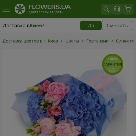
Доставка в
Киев
?
Да
Сменить
Доставка в
Киев
|
бесплатно
Доставка цветов в г. Киев
> Цветы >
Гортензии
>
Синяя го