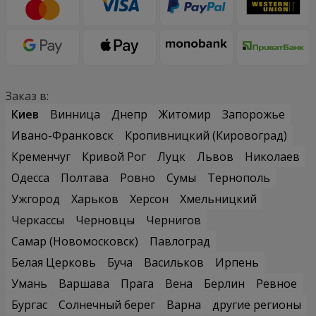
Заказ в:
Киев
Винница
Днепр
Житомир
Запорожье
Ивано-Франковск
Кропивницкий (Кировоград)
Кременчуг
Кривой Рог
Луцк
Львов
Николаев
Одесса
Полтава
Ровно
Сумы
Тернополь
Ужгород
Харьков
Херсон
Хмельницкий
Черкассы
Черновцы
Чернигов
Самар (Новомосковск)
Павлоград
Белая Церковь
Буча
Васильков
Ирпень
Умань
Варшава
Прага
Вена
Берлин
Ревное
Бургас
Солнечный берег
Варна
другие регионы