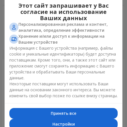
Этот сайт запрашивает у Вас
согласие на использование
Олена
05.07.2026
Ваших данных
5
Персонализированная реклама и контент,
Замовляла онлайн доставку з Києва в Кременчук цей
аналитика, определение эффективности
букет "Рожева хмара" мамі на день народження. Букет
Хранение и/или доступ к информации на
неймовірно гарний, квіти свіжі і стоїть букет вже більше
Вашем устройстве
тижня ❤️ Моя мама в захваті, дякую вам велике
Информация с Вашего устройства (например, файлы
cookie и уникальные идентификаторы) будет доступна
поставщикам. Кроме того, они, а также этот сайт или
приложение смогут сохранять информацию с Вашего
Только что доставили
устройства и обрабатывать Ваши персональные
данные.
Некоторые поставщики могут использовать Ваши
данные на основании законного интереса. Вы можете
изменить свой выбор позже по ссылке внизу страницы.
Принять все
Настройки