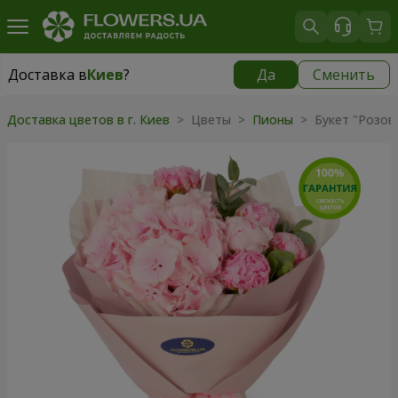
Доставка в
Киев
?
Да
Сменить
Доставка в
Киев
|
бесплатно
Доставка цветов в г. Киев
> Цветы >
Пионы
> Букет "Розов