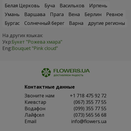
Белая Церковь
Буча
Васильков
Ирпень
Умань
Варшава
Прага
Вена
Берлин
Ревное
Бургас
Солнечный берег
Варна
другие регионы
На других языках:
Укр:
Букет "Рожева хмара"
Eng:
Bouquet "Pink cloud"
Контактные данные
Звоните нам
+1 718 475 92 72
Киевстар
(067) 355 77 55
Водафон
(099) 355 77 55
Лайфсел
(073) 565 56 68
Email
info@flowers.ua