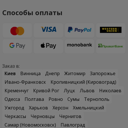
Способы оплаты
Заказ в:
Киев
Винница
Днепр
Житомир
Запорожье
Ивано-Франковск
Кропивницкий (Кировоград)
Кременчуг
Кривой Рог
Луцк
Львов
Николаев
Одесса
Полтава
Ровно
Сумы
Тернополь
Ужгород
Харьков
Херсон
Хмельницкий
Черкассы
Черновцы
Чернигов
Самар (Новомосковск)
Павлоград