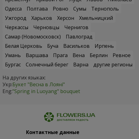
Одесса
Полтава
Ровно
Сумы
Тернополь
Ужгород
Харьков
Херсон
Хмельницкий
Черкассы
Черновцы
Чернигов
Самар (Новомосковск)
Павлоград
Белая Церковь
Буча
Васильков
Ирпень
Умань
Варшава
Прага
Вена
Берлин
Ревное
Бургас
Солнечный берег
Варна
другие регионы
На других языках:
Укр:
Букет "Весна в Лояні"
Eng:
"Spring in Luoyang" bouquet
Контактные данные