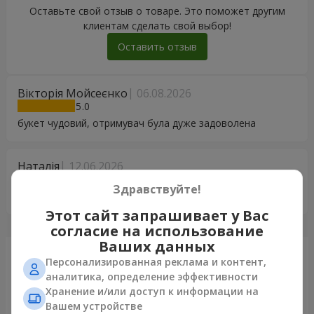
Оставьте свой отзыв о товаре. Это поможет другим
клиентам сделать свой выбор!
Оставить отзыв
Вікторія Мойсеєнко
06.08.2026
5
букет чудовий, отримувач була дуже задоволена
Наталія
12.06.2026
5
Здравствуйте!
Все чудово, дякую ?
Этот сайт запрашивает у Вас
согласие на использование
Ваших данных
Только что доставили
Персонализированная реклама и контент,
аналитика, определение эффективности
Хранение и/или доступ к информации на
Вашем устройстве