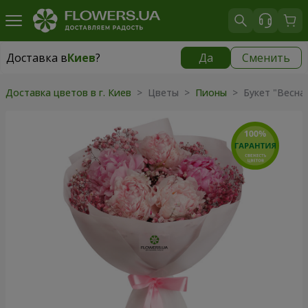
Доставка в
Киев
?
Да
Сменить
Доставка в
Киев
|
бесплатно
Доставка цветов в г. Киев
> Цветы >
Пионы
> Букет "Весна