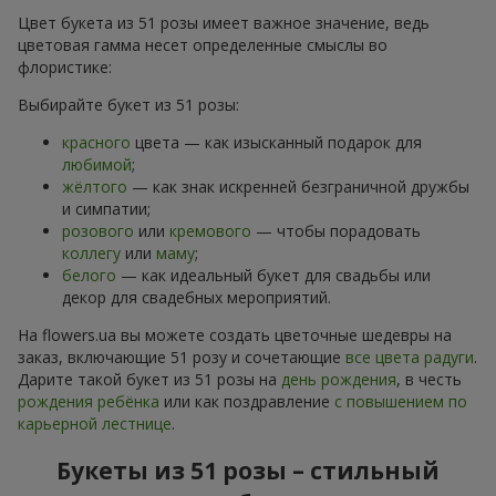
Цвет букета из 51 розы имеет важное значение, ведь
цветовая гамма несет определенные смыслы во
флористике:
Выбирайте букет из 51 розы:
красного
цвета — как изысканный подарок для
любимой
;
жёлтого
— как знак искренней безграничной дружбы
и симпатии;
розового
или
кремового
— чтобы порадовать
коллегу
или
маму
;
белого
— как идеальный букет для свадьбы или
декор для свадебных мероприятий.
На flowers.ua вы можете создать цветочные шедевры на
заказ, включающие 51 розу и сочетающие
все цвета радуги
.
Дарите такой букет из 51 розы на
день рождения
, в честь
рождения ребёнка
или как поздравление
с повышением по
карьерной лестнице
.
Букеты из 51 розы – стильный