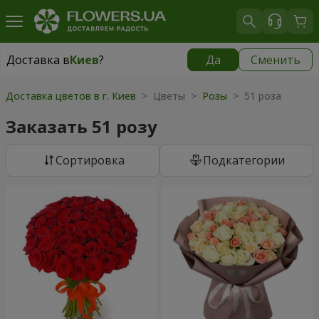
Доставка в
Киев
?
Да
Сменить
Доставка в
Киев
|
бесплатно
Доставка цветов в г. Киев
> Цветы >
Розы
> 51 роза
Заказать 51 розу
Cортировка
Подкатегории