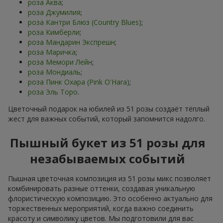
роза Аква
;
роза Джумилия
;
роза Кантри Блюз (Country Blues)
;
роза Кимберли
;
роза Мандарин Экспрешн
;
роза Маричка
;
роза Мемори Лейн
;
роза Мондиаль
;
роза Пинк Охара (Pink O'Hara)
;
роза Эль Торо
.
Цветочный подарок на юбилей из 51 розы создаёт тёплый
жест для важных событий, который запомнится надолго.
Пышный букет из 51 розы для
незабываемых событий
Пышная цветочная композиция из 51 розы микс позволяет
комбинировать разные оттенки, создавая уникальную
флористическую композицию. Это особенно актуально для
торжественных мероприятий, когда важно соединить
красоту и символику цветов. Мы подготовили для вас