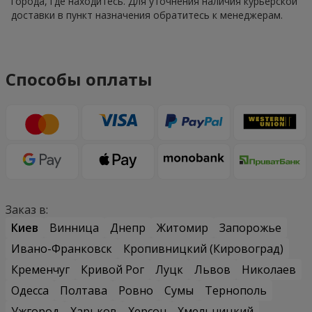
города, где находитесь. Для уточнения наличия курьерской
доставки в пункт назначения обратитесь к менеджерам.
Способы оплаты
Заказ в:
Киев
Винница
Днепр
Житомир
Запорожье
Ивано-Франковск
Кропивницкий (Кировоград)
Кременчуг
Кривой Рог
Луцк
Львов
Николаев
Одесса
Полтава
Ровно
Сумы
Тернополь
Ужгород
Харьков
Херсон
Хмельницкий