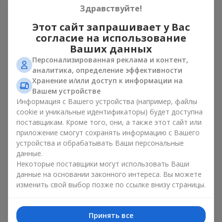
из 51 розы?
Здравствуйте!
Этот сайт запрашивает у Вас
Грандиозная цветочная композиция, звезда которой — 51
согласие на использование
роза, это цветы для королевского торжества. Конечно, вы
Ваших данных
не будете дарить букет из 51 розы каждый день. Однако
Персонализированная реклама и контент,
если событие действительно особенное, такой подарок
аналитика, определение эффективности
станет апофеозом вечера. Можно выбрать большое
количество цветов в букете из 51 розы или заказать моно-
Хранение и/или доступ к информации на
букет в монохроме, чтобы впечатлить адресата. Подарите
Вашем устройстве
букет из 51 розы, чтобы показать свои искренние и
Информация с Вашего устройства (например, файлы
глубокие чувства, подчеркнуть любовь и уважение к
cookie и уникальные идентификаторы) будет доступна
дорогому вам человеку.
поставщикам. Кроме того, они, а также этот сайт или
приложение смогут сохранять информацию с Вашего
Ищете цветы для праздничного оформления? Букет из 51
устройства и обрабатывать Ваши персональные
розы прекрасно справляется с этой задачей. Выбирайте
данные.
растения с насыщенным цветом для декора помещений и
Некоторые поставщики могут использовать Ваши
создания невероятных фотозон. Хотя здесь подойдут и
данные на основании законного интереса. Вы можете
розы
по одной
, а также небольшие букеты из
11
,
15
,
21
или
изменить свой выбор позже по ссылке внизу страницы.
31
цветка.
Как выбрать идеальный букет
Принять все