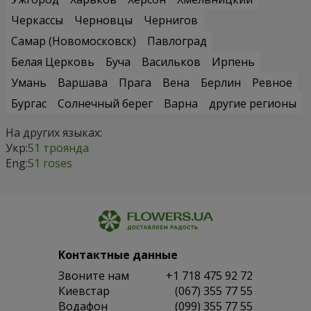
Черкассы
Черновцы
Чернигов
Самар (Новомосковск)
Павлоград
Белая Церковь
Буча
Васильков
Ирпень
Умань
Варшава
Прага
Вена
Берлин
Ревное
Бургас
Солнечный берег
Варна
другие регионы
На других языках:
Укр:
51 троянда
Eng:
51 roses
Контактные данные
Звоните нам
+1 718 475 92 72
Киевстар
(067) 355 77 55
Водафон
(099) 355 77 55