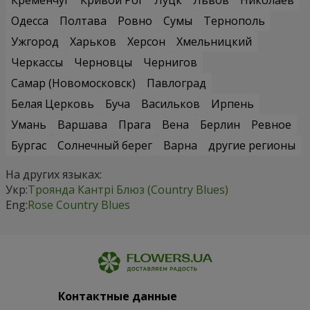
Одесса
Полтава
Ровно
Сумы
Тернополь
Ужгород
Харьков
Херсон
Хмельницкий
Черкассы
Черновцы
Чернигов
Самар (Новомосковск)
Павлоград
Белая Церковь
Буча
Васильков
Ирпень
Умань
Варшава
Прага
Вена
Берлин
Ревное
Бургас
Солнечный берег
Варна
другие регионы
На других языках:
Укр:
Троянда Кантрі Блюз (Country Blues)
Eng:
Rose Country Blues
Контактные данные