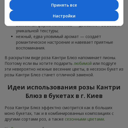
нежным сиреневым и лавандовым тонам; по мере
Принять все
раскрытия цветок светлеет и приобретает ещё более
утончённые оттенки, создавая интересную цветовую
Настройки
динамику в букете;
волнистая форма лепестков — добавляет объёма и
уникальной текстуры;
нежный, едва уловимый аромат — создаёт
романтическое настроение и навевает приятные
воспоминания.
В раскрытом виде роза Кантри Блюз напоминает пионы.
Поэтому если вы хотите подарить
любимой
или подруге
эти невероятно нежные весенние цветы, в несезон букет из
розы Кантри Блюз станет отличной заменой.
Идеи использования розы Кантри
Блюз в букетах в г. Киев
Роза Кантри Блюз эффектно смотрится как в больших
моно букетах, так и в комбинированных композициях с
другими сортами роз, а также
сезонными цветами
.