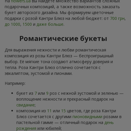
На
flowers.ua
вы найдете множество вариантов сложных
подарочных композиций, а также возможность заказать
букет авторского дизайна. Мы формируем цветочные
подарки с розой Кантри Блюз на любой бюджет: от
700 грн
,
до 1000
,
1500
и
даже больше
.
Романтические букеты
Для выражения нежности и любви романтическая
композиция из розы Кантри Блюз — беспроигрышный
выбор. Её мягкие тона создают атмосферу доверия и
тепла. Роза Кантри Блюз отлично сочетается с
эвкалиптом, эустомой и пионами.
Например:
букет из
7
или
9
роз с нежной эустомой и зеленью —
воплощение нежности и прекрасный подарок на
свидание
;
композиция из
11
или
15
цветов, где роза Кантри
Блюз сочетается с другими
пионовидными
розами в
пастельной гамме — отличный подарок на
день
рождения
или юбилей;