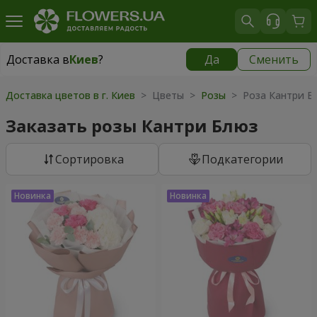
Доставка в
Киев
?
Да
Сменить
Доставка в
Киев
|
бесплатно
Доставка цветов в г. Киев
> Цветы >
Розы
> Роза Кантри Бл
Заказать розы Кантри Блюз
Cортировка
Подкатегории