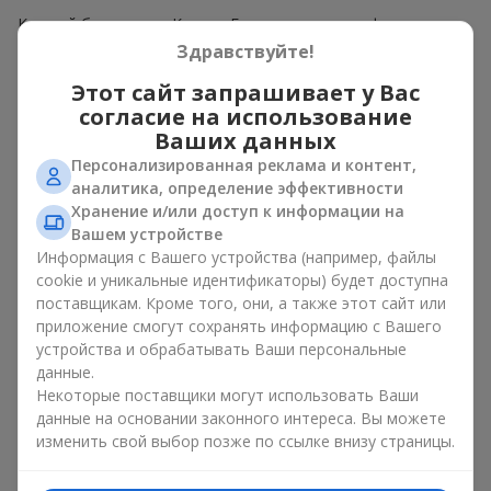
Каждый бутон розы Кантри Блюз — гармония формы и
линий. Нежные лепестки образуют аристократичный цветок
Здравствуйте!
диаметром 10-15 см и имеют деликатный аромат с нотками
Этот сайт запрашивает у Вас
лаванды и мускуса. Благодаря этому роза Кантри Блюз по
праву является одной из самых популярных ароматных
согласие на использование
цветов во флористике. Букет из розы Кантри Блюз
Ваших данных
подходит как для подарочной композиции, так и для
Персонализированная реклама и контент,
современной цветочной аранжировки. Роза Кантри Блюз —
аналитика, определение эффективности
воплощение последних флористических трендов,
Хранение и/или доступ к информации на
подходящих для
элитных композиций
, сочетая природную
Вашем устройстве
красоту и винтажную эстетику.
Информация с Вашего устройства (например, файлы
cookie и уникальные идентификаторы) будет доступна
Чем отличается роза Кантри
поставщикам. Кроме того, они, а также этот сайт или
Блюз от других сортов
приложение смогут сохранять информацию с Вашего
устройства и обрабатывать Ваши персональные
данные.
Роза Кантри Блюз имеет высокие стебли, что позволяет
Некоторые поставщики могут использовать Ваши
создавать стильные букеты и декоративные композиции
данные на основании законного интереса. Вы можете
любой высоты. Основные отличия:
изменить свой выбор позже по ссылке внизу страницы.
уникальный цвет — окраска розы Кантри Блюз не
однотонная, а переходит от насыщенного розового к