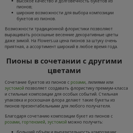
высокое качество и долговечность букетов из
пионов;
широкие возможности для выбора композиции
букетов из пионов.
Возможности традиционной флористики позволяют
выращивать роскошные весенние декоративные цветы
даже зимой. На Flowers.ua цена пионов за штуку очень
приятная, а ассортимент широкий в любое время года.
Пионы в сочетании с другими
цветами
Сочетание букетов из пионов с
розами
, лилиями или
эустомой
позволяет создавать флористику премиум-класса
и стильные композиции для особых событий. Стильная
упаковка и роскошная флора делают такие букеты из
пионов презентабельными для любого получателя.
Благодаря сочетанию композиции букет из пионов с
розами
,
гортензией
,
эустомой
можно получить:
больший объём и выразительность композиции;