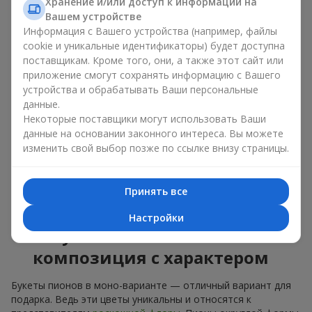
букет из пионов, то разные оттенки подходят для разных
Хранение и/или доступ к информации на
событий:
Вашем устройстве
Информация с Вашего устройства (например, файлы
мягкие розовые оттенки — идеально подойдут, как
cookie и уникальные идентификаторы) будет доступна
цветы на день рождения;
поставщикам. Кроме того, они, а также этот сайт или
коралловые — романтический презент и цветы для
приложение смогут сохранять информацию с Вашего
вдохновения любимой женщине;
устройства и обрабатывать Ваши персональные
белые пионы — универсальное решение как для
данные.
личного выразительного подарка, так и для изящного
Некоторые поставщики могут использовать Ваши
варианта для корпоративных событий.
данные на основании законного интереса. Вы можете
Выбирайте оригинальные дизайнерские букеты пионов или
изменить свой выбор позже по ссылке внизу страницы.
классический элегантный букет из пионов. В нашем
цветочном салоне вы можете найти разнообразие живых
цветов с доставкой, чтобы ваш подарок с изысканным
Принять все
ароматом оказался незабываемым.
Настройки
Букет пионов — моно-
композиция с характером
Букеты пионов в моно-варианте — отличный вариант для
подарка. Ведь эти цветы уникальны и относятся к