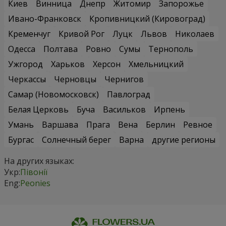
Киев
Винница
Днепр
Житомир
Запорожье
Ивано-Франковск
Кропивницкий (Кировоград)
Кременчуг
Кривой Рог
Луцк
Львов
Николаев
Одесса
Полтава
Ровно
Сумы
Тернополь
Ужгород
Харьков
Херсон
Хмельницкий
Черкассы
Черновцы
Чернигов
Самар (Новомосковск)
Павлоград
Белая Церковь
Буча
Васильков
Ирпень
Умань
Варшава
Прага
Вена
Берлин
Ревное
Бургас
Солнечный берег
Варна
другие регионы
На других языках:
Укр:
Півонії
Eng:
Peonies