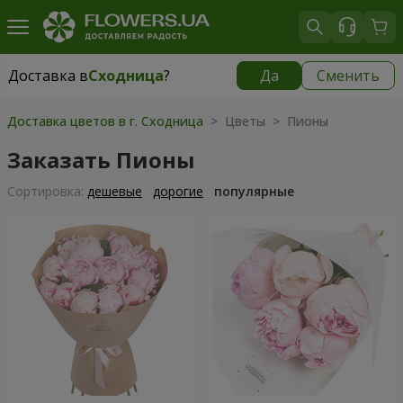
Доставка в
Сходница
?
Да
Сменить
Доставка в
Сходница
|
бесплатно
Доставка цветов в г. Сходница
> Цветы > Пионы
Заказать Пионы
Cортировка:
дешевые
дорогие
популярные