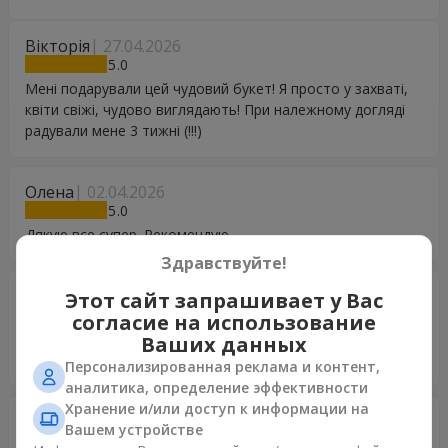
Вікторія
27.04.2026
5
Мені подарували цей чудовий букет! Я просто у захваті,
квіти свіжі, чудово виглядають! При належному догляді
радували мене 3 тижні (!!!)
Олена
02.04.2026
5
Дякую все супер. Рекомендую.
Здравствуйте!
Селіванова Любов
26.03.2026
Этот сайт запрашивает у Вас
5
согласие на использование
Дякую за доставку , був дуже неочікуваний сюрприз, але
Ваших данных
приємний!
Персонализированная реклама и контент,
аналитика, определение эффективности
Хранение и/или доступ к информации на
Igor
19.01.2026
Вашем устройстве
5