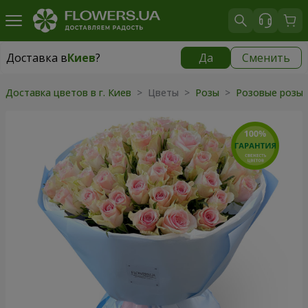
Доставка в
Киев
?
Да
Сменить
Доставка в
Киев
|
бесплатно
Доставка цветов в г. Киев
> Цветы >
Розы
>
Розовые розы