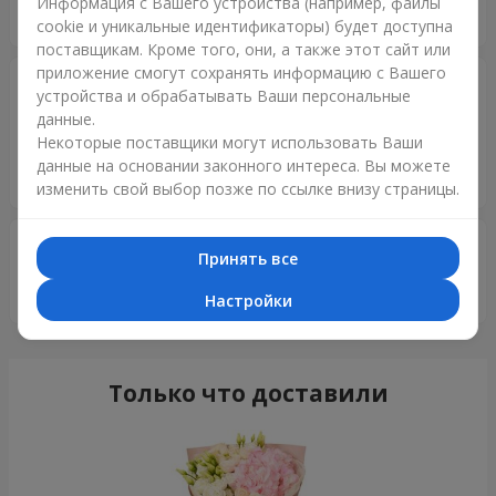
Информация с Вашего устройства (например, файлы
Супер
cookie и уникальные идентификаторы) будет доступна
поставщикам. Кроме того, они, а также этот сайт или
приложение смогут сохранять информацию с Вашего
Ірина Якубець
25.10.2025
устройства и обрабатывать Ваши персональные
5
данные.
Замовляла букет — просто чудо! Квіти свіжі, усі однакові,
Некоторые поставщики могут использовать Ваши
жодної зів’ялої пелюстки, аромат неймовірний! Відразу
данные на основании законного интереса. Вы можете
видно, що працюють з любов’ю ?
изменить свой выбор позже по ссылке внизу страницы.
Елла
05.07.2024
Принять все
5
Дякую за доставку..
Настройки
Только что доставили