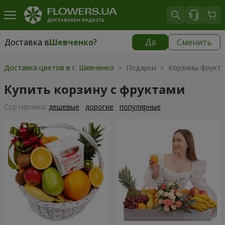
Доставка в
Шевченко
?
Да
Сменить
Доставка в
Шевченко
|
бесплатно
Доставка цветов в г. Шевченко
> Подарки > Корзины фрукт
Купить корзину с фруктами
Cортировка:
дешевые
дорогие
популярные