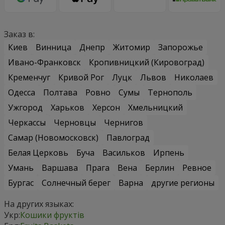
Заказ в:
Киев
Винница
Днепр
Житомир
Запорожье
Ивано-Франковск
Кропивницкий (Кировоград)
Кременчуг
Кривой Рог
Луцк
Львов
Николаев
Одесса
Полтава
Ровно
Сумы
Тернополь
Ужгород
Харьков
Херсон
Хмельницкий
Черкассы
Черновцы
Чернигов
Самар (Новомосковск)
Павлоград
Белая Церковь
Буча
Васильков
Ирпень
Умань
Варшава
Прага
Вена
Берлин
Ревное
Бургас
Солнечный берег
Варна
другие регионы
На других языках:
Укр:
Кошики фруктів