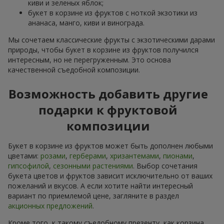
киви и зеленых яблок;
букет в корзине из фруктов с ноткой экзотики из
ананаса, манго, киви и винограда.
Мы сочетаем классические фрукты с экзотическими дарами
природы, чтобы букет в корзине из фруктов получился
интересным, но не перегруженным. Это основа
качественной съедобной композиции.
Возможность добавить другие
подарки к фруктовой
композиции
Букет в корзине из фруктов может быть дополнен любыми
цветами:
розами
,
герберами
,
хризантемами
,
пионами
,
гипсофилой
,
сезонными растениями
. Выбор сочетания
букета цветов и фруктов зависит исключительно от ваших
пожеланий и вкусов. А если хотите найти интересный
вариант по приемлемой цене, загляните в раздел
акционных предложений
.
Кроме того, к такому съедобному презенту, как корзина