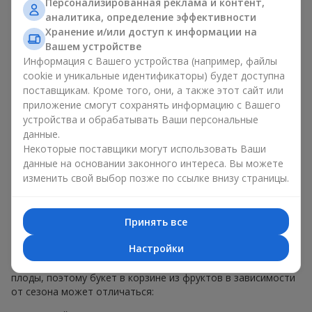
Персонализированная реклама и контент,
меньше, чем наполнение. Именно праздничное оформление
аналитика, определение эффективности
превращает обычный букет в корзине из фруктов в
Хранение и/или доступ к информации на
гастрономический подарок. В компании
Flowers.ua
мы
Вашем устройстве
всегда учитываем пожелания клиента при создании декора.
Информация с Вашего устройства (например, файлы
При формировании композиции используются натуральные
cookie и уникальные идентификаторы) будет доступна
материалы, продуманная упаковка вкуса и, конечно,
поставщикам. Кроме того, они, а также этот сайт или
декоративные элементы, соответствующие событию.
приложение смогут сохранять информацию с Вашего
По желанию клиента корзина с фруктами может быть
устройства и обрабатывать Ваши персональные
оформлена в прозрачной пленке или стильной коробке —
данные.
всегда с праздничной подачей, которая выглядит аккуратно
Некоторые поставщики могут использовать Ваши
и презентабельно.
данные на основании законного интереса. Вы можете
изменить свой выбор позже по ссылке внизу страницы.
Тематические фруктовые
композиции для праздников
Принять все
и сезонов
Настройки
Каждое время года имеет свой характер и свои сезонные
плоды, поэтому букет в корзине из фруктов в зависимости
от сезона может отличаться: