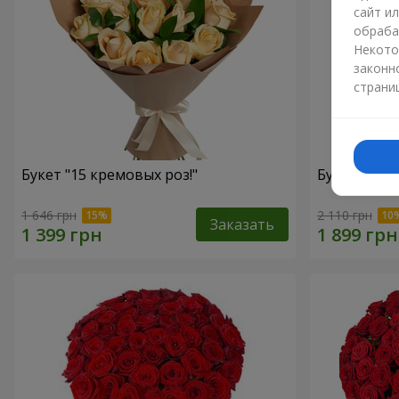
сайт и
обраба
Некото
законн
страни
Букет "15 кремовых роз!"
Букет "15 
1 646 грн
2 110 грн
Заказать