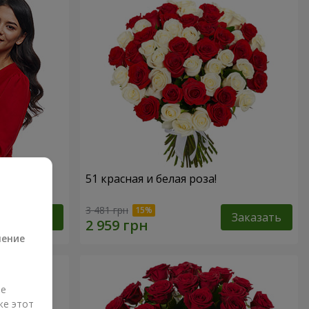
 роз!"
51 красная и белая роза!
а
3 481 грн
Заказать
Заказать
ление
ые
же этот