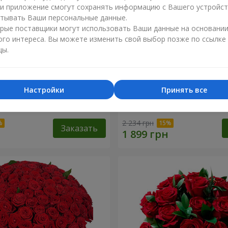
ли приложение смогут сохранять информацию с Вашего устройст
тывать Ваши персональные данные.
рые поставщики могут использовать Ваши данные на основани
ого интереса. Вы можете изменить свой выбор позже по ссылке
цы.
Настройки
Принять все
разноцветных хризантем!"
Букет "Гармония"
2 234 грн
Заказать