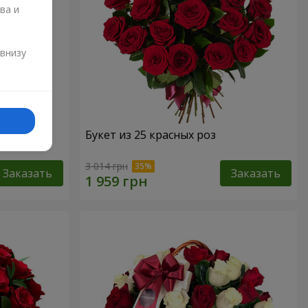
ва и
и
 внизу
Букет из 25 красных роз
3 014 грн
Заказать
Заказать