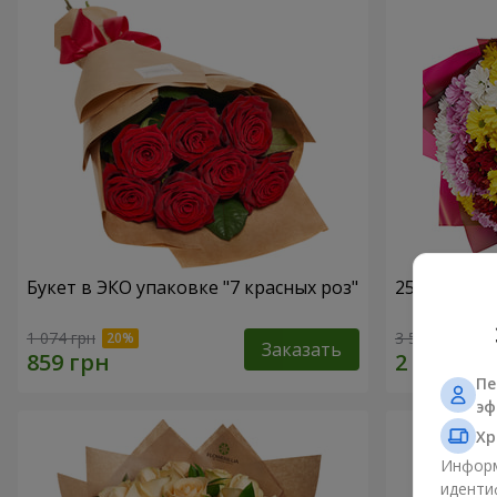
Букет в ЭКО упаковке "7 красных роз"
25 разноцв
1 074 грн
3 574 грн
Заказать
Пе
эф
Хр
Информ
иденти