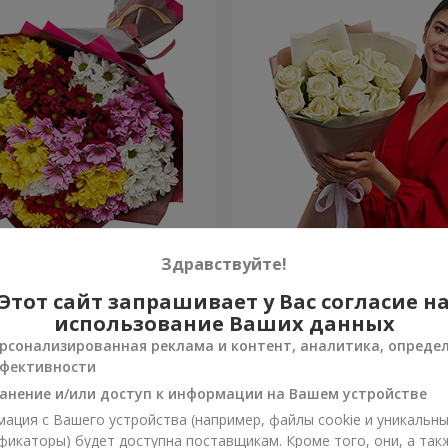
етных хризантем!
Авторский букет "11 белых
Здравствуйте!
Этот сайт запрашивает у Вас согласие н
1 221 грн
Заказать
использование Ваших данных
рсонализированная реклама и контент, аналитика, опреде
фективности
анение и/или доступ к информации на Вашем устройстве
ация с Вашего устройства (например, файлы cookie и уникальн
фикаторы) будет доступна поставщикам. Кроме того, они, а так