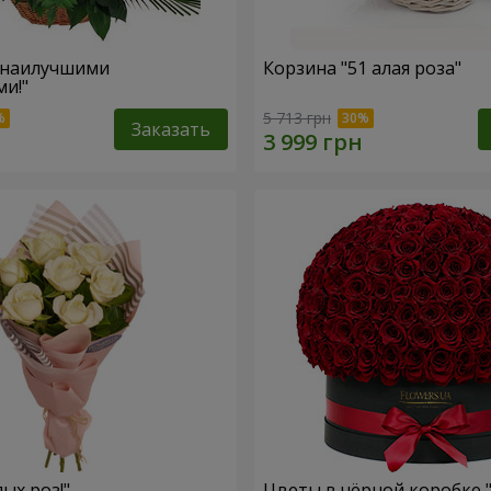
 наилучшими
Корзина "51 алая роза"
и!"
5 713 грн
Заказать
лых роз!"
Цветы в чёрной коробке 