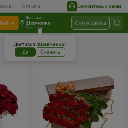
азины
Отзывы
Свяжитесь с нами
Доставка в
Найти
Шевченко
Cтатус заказа
бесплатно
Доставка в
Шевченко
?
Да
Сменить