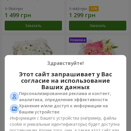
1 764 грн
1 443 грн
Заказать
Заказать
Здравствуйте!
Этот сайт запрашивает у Вас
согласие на использование
Ваших данных
Персонализированная реклама и контент,
Букет "White happiness"
Букет "Розовый зефир"
аналитика, определение эффективности
Хранение и/или доступ к информации на
999 грн
1 411 грн
Вашем устройстве
Информация с Вашего устройства (например, файлы
cookie и уникальные идентификаторы) будет доступна
Заказать
Заказать
поставщикам. Кроме того, они, а также этот сайт или