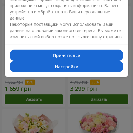
приложение смогут сохранять информацию с Вашего
устройства и обрабатывать Ваши персональные
данные.
Некоторые поставщики могут использовать Ваши
данные на основании законного интереса. Вы можете
изменить свой выбор позже по ссылке внизу страницы.
Принять все
Настройки
Букет "Дзинтарс"
Букет "Your Smile"
1 952 грн
4 713 грн
Заказать
Заказать