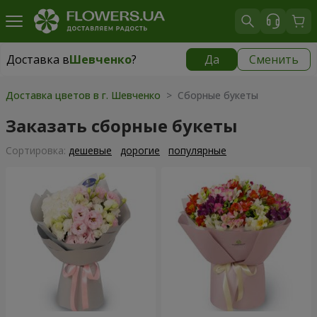
Доставка в
Шевченко
?
Да
Сменить
Доставка в
Шевченко
|
бесплатно
Доставка цветов в г. Шевченко
> Сборные букеты
Заказать сборные букеты
Cортировка:
дешевые
дорогие
популярные