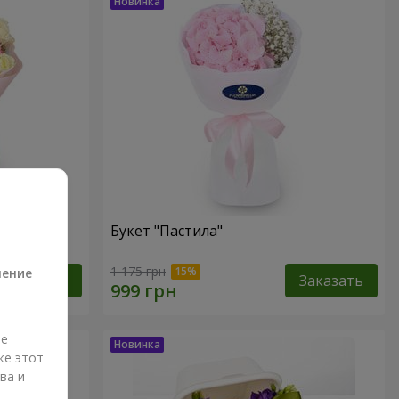
Букет "Пастила"
а
1 175 грн
ление
Заказать
Заказать
ые
же этот
ва и