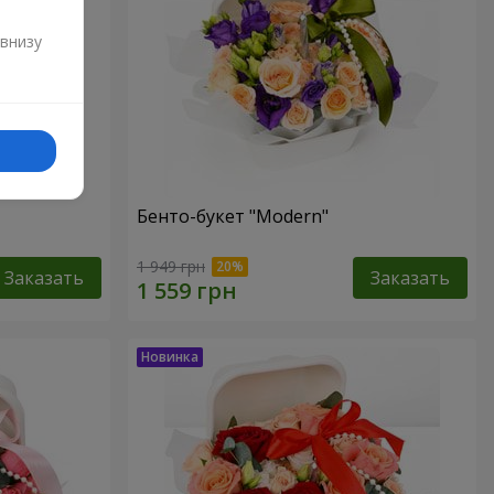
и
 внизу
Бенто-букет "Modern"
1 949 грн
Заказать
Заказать