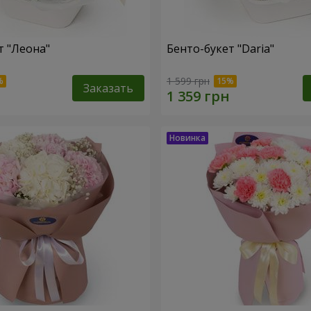
т "Леона"
Бенто-букет "Daria"
1 599 грн
Заказать