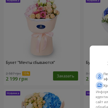
Букет "Мечты сбываются"
Букет "Гре
2 587 грн
3 324 грн
Пе
Заказать
эф
Хр
Информ
иденти
сайт и
обраба