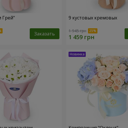
и Грей"
9 кустовых кремовых
1 945 грн
Заказать
вых хризантем
Композиция "Окленд"