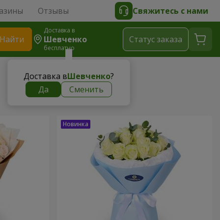
азины
Отзывы
Свяжитесь с нами
Доставка в
Найти
Шевченко
Cтатус заказа
бесплатно
Доставка в
Шевченко
?
Да
Сменить