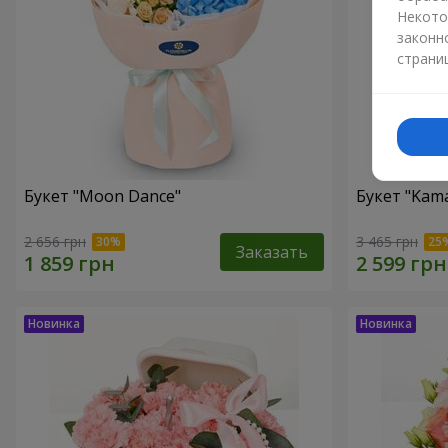
Некото
законн
страни
Букет "Moon Dance"
Букет "Kama
2 656 грн
3 465 грн
Заказать