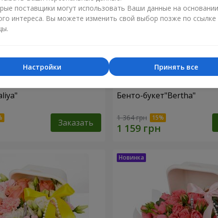
рые поставщики могут использовать Ваши данные на основани
ого интереса. Вы можете изменить свой выбор позже по ссылке
цы.
Настройки
Принять все
liya"
Бенто-букет"Bertha"
1 364 грн
Заказать