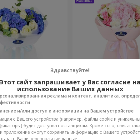
Здравствуйте!
зы"
Букет "Марта"
Этот сайт запрашивает у Вас согласие н
использование Ваших данных
3 332 грн
рсонализированная реклама и контент, аналитика, опреде
Заказать
фективности
анение и/или доступ к информации на Вашем устройстве
ация с Вашего устройства (например, файлы cookie и уникальн
фикаторы) будет доступна поставщикам. Кроме того, они, а так
ли приложение смогут сохранять информацию с Вашего устройст
тывать Ваши персональные данные.