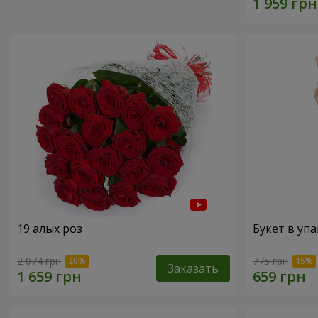
19 алых роз
Букет в упа
2 074 грн
775 грн
Заказать