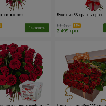
 красных роз
Букет из 35 красных роз
3 845 грн
Заказать
ень рождения, с любовью!"
Цветы в коробке "25 крас