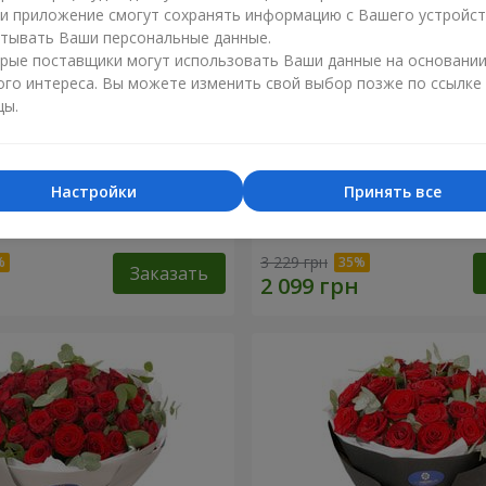
ли приложение смогут сохранять информацию с Вашего устройст
тывать Ваши персональные данные.
рые поставщики могут использовать Ваши данные на основани
ого интереса. Вы можете изменить свой выбор позже по ссылке
цы.
Настройки
Принять все
 роз с Пандой
19 красных роз с Мишкой
3 229 грн
Заказать