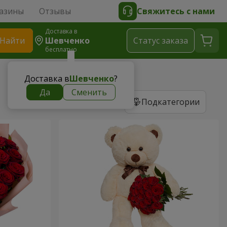
азины
Отзывы
Свяжитесь с нами
Доставка в
Найти
Шевченко
Cтатус заказа
бесплатно
Доставка в
Шевченко
?
Да
Сменить
Подкатегории