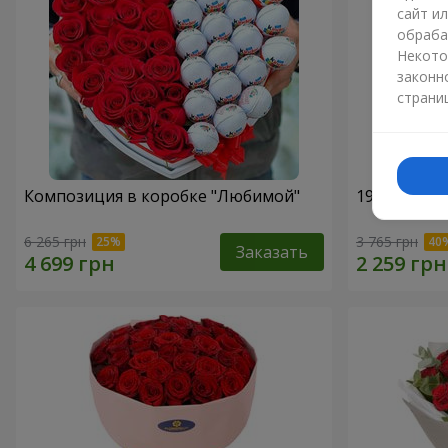
сайт и
обраба
Некото
законн
страни
Композиция в коробке "Любимой"
19 красных
6 265 грн
3 765 грн
Заказать