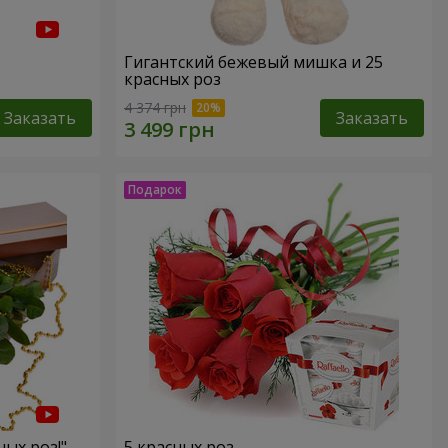
Гигантский бежевый мишка и 25
красных роз
4 374 грн
Заказать
Заказать
ных роз!"
5 красных роз