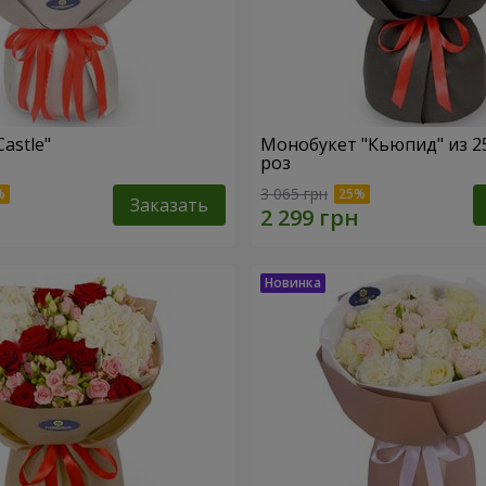
Castle"
Монобукет "Кьюпид" из 2
роз
3 065 грн
Заказать