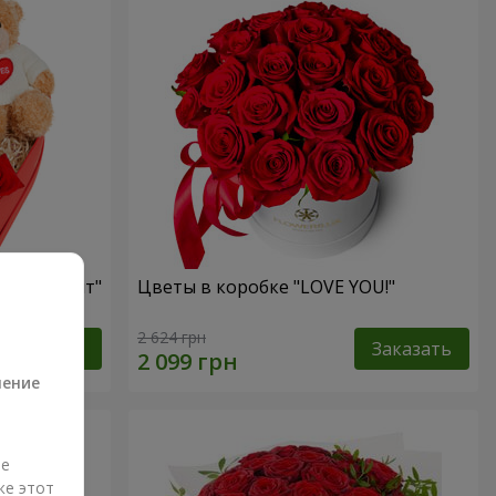
ый презент"
Цветы в коробке "LOVE YOU!"
а
2 624 грн
Заказать
Заказать
ление
ые
же этот