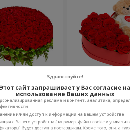
я роза
Композиция "Трогательн
Здравствуйте!
Этот сайт запрашивает у Вас согласие н
2 221 грн
Заказать
использование Ваших данных
рсонализированная реклама и контент, аналитика, опреде
фективности
анение и/или доступ к информации на Вашем устройстве
ация с Вашего устройства (например, файлы cookie и уникальн
фикаторы) будет доступна поставщикам. Кроме того, они, а так