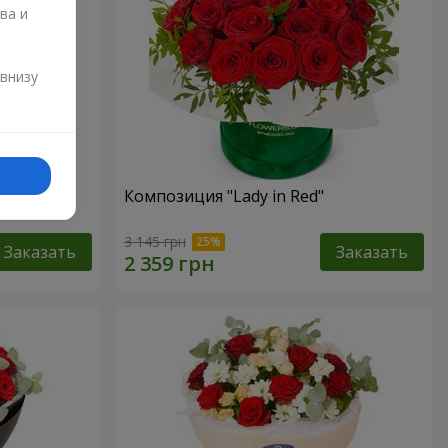
ва и
и
 внизу
Композиция "Lady in Red"
3 145 грн
Заказать
Заказать