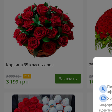
Корзина 35 красных роз
251 красна
3 999 грн
23 999 грн
Заказать
Пе
эф
Хр
Информ
иденти