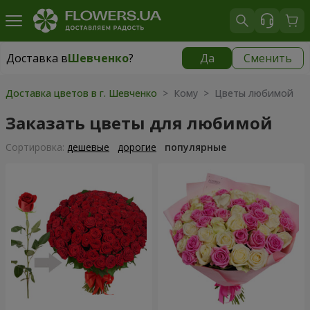
Доставка в
Шевченко
?
Да
Сменить
Доставка в
Шевченко
|
бесплатно
Доставка цветов в г. Шевченко
> Кому > Цветы любимой
Заказать цветы для любимой
Cортировка:
дешевые
дорогие
популярные