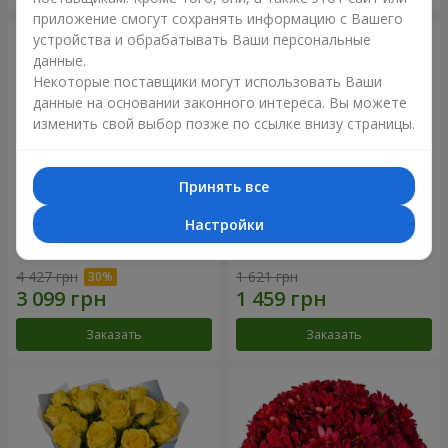
приложение смогут сохранять информацию с Вашего
устройства и обрабатывать Ваши персональные
данные.
Некоторые поставщики могут использовать Ваши
данные на основании законного интереса. Вы можете
изменить свой выбор позже по ссылке внизу страницы.
Принять все
Настройки
Букет "Крещатик"
Букет "Мы и лето"
4 427 грн
1 621 грн
Заказать
Заказать