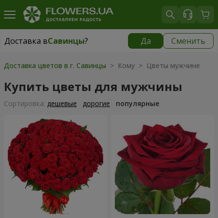
Доставка в
Савинцы
?
Да
Сменить
Доставка в
Савинцы
|
670 грн
Доставка цветов в г. Савинцы
> Кому > Цветы мужчине
Купить цветы для мужчины
Cортировка:
дешевые
дорогие
популярные