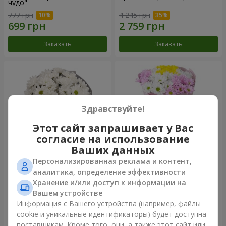
чудо"
777 грн
4 245 грн
Заказать
Заказать
Здравствуйте!
Этот сайт запрашивает у Вас
согласие на использование
Ваших данных
Персонализированная реклама и контент,
Букет "Киото" из 5 белых
Букет "Времена года"
аналитика, определение эффективности
хризантем
Хранение и/или доступ к информации на
999 грн
1 199 грн
Вашем устройстве
Информация с Вашего устройства (например, файлы
cookie и уникальные идентификаторы) будет доступна
Заказать
Заказать
поставщикам. Кроме того, они, а также этот сайт или