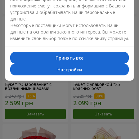
приложение смогут сохранять информацию с Вашего
Заказать
Заказать
устройства и обрабатывать Ваши персональные
данные.
Некоторые поставщики могут использовать Ваши
данные на основании законного интереса. Вы можете
изменить свой выбор позже по ссылке внизу страницы.
Принять все
Настройки
Букет "Очарование" с
Букет с упаковкой "25
воздушными шарами
красных роз"
3 249 грн
3 229 грн
Заказать
Заказать