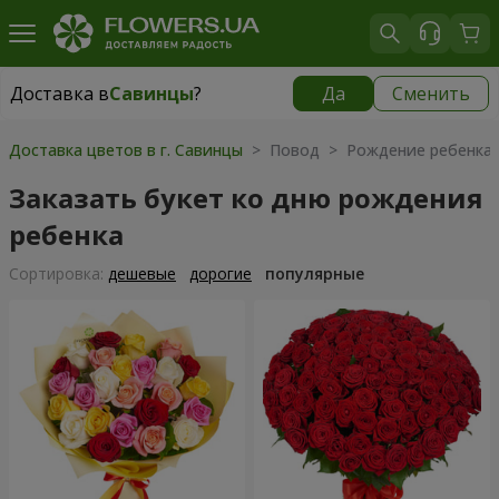
Доставка в
Савинцы
?
Да
Сменить
Доставка в
Савинцы
|
670 грн
Доставка цветов в г. Савинцы
> Повод > Рождение ребенка
Заказать букет ко дню рождения
ребенка
Cортировка:
дешевые
дорогие
популярные