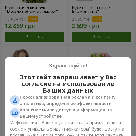
Романтический букет
Букет "Цветочное
"Между небом и землей!"
блаженство"
16 074 грн
2 999 грн
Заказать
Заказать
Здравствуйте!
Этот сайт запрашивает у Вас
согласие на использование
Ваших данных
Персонализированная реклама и контент,
аналитика, определение эффективности
Хранение и/или доступ к информации на
Букет "Королеве сердца"
Микс "Планета роз" из 51
Вашем устройстве
кустовой розы
Информация с Вашего устройства (например, файлы
2 732 грн
8 116 грн
cookie и уникальные идентификаторы) будет доступна
поставщикам. Кроме того, они, а также этот сайт или