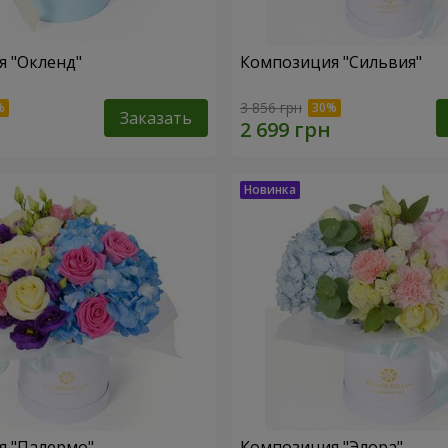
 "Окленд"
Композиция "Сильвия"
3 856 грн
Заказать
я "Палермо"
Композиция "Элора"