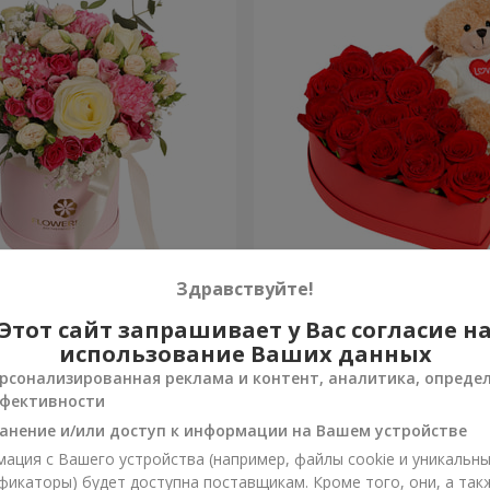
робке "Помпадур"
Композиция "Трогательн
Здравствуйте!
Этот сайт запрашивает у Вас согласие н
2 399 грн
Заказать
использование Ваших данных
рсонализированная реклама и контент, аналитика, опреде
фективности
анение и/или доступ к информации на Вашем устройстве
ация с Вашего устройства (например, файлы cookie и уникальн
фикаторы) будет доступна поставщикам. Кроме того, они, а так