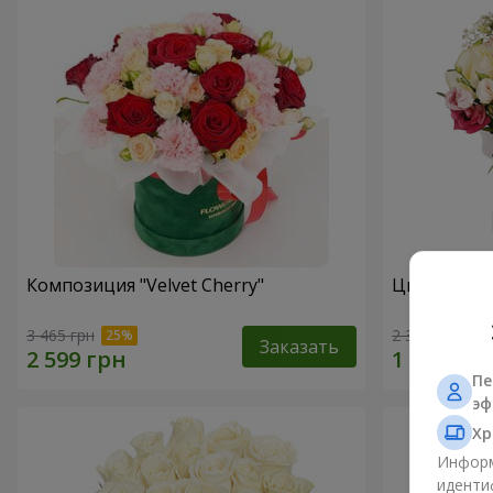
Композиция "Velvet Cherry"
Цветы в ко
3 465 грн
2 374 грн
Заказать
Пе
эф
Хр
Информ
иденти