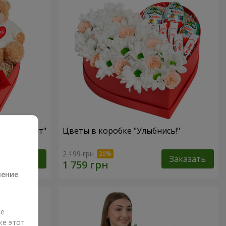
ый презент"
Цветы в коробке "Улыбнись!"
а
2 199 грн
Заказать
Заказать
ление
ые
же этот