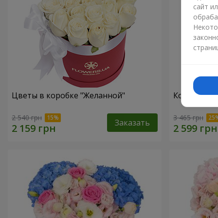
сайт и
обраба
Некото
законн
страни
Цветы в коробке "Желанной"
Композиция 
2 540 грн
3 465 грн
Заказать