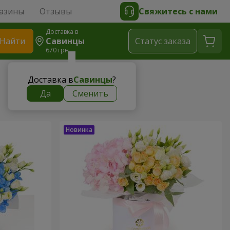
азины
Отзывы
Свяжитесь с нами
Доставка в
Найти
Савинцы
Cтатус заказа
670 грн
Доставка в
Савинцы
?
Да
Сменить