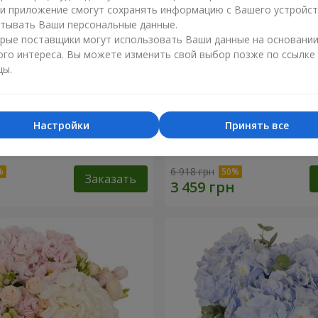
ли приложение смогут сохранять информацию с Вашего устройст
тывать Ваши персональные данные.
рые поставщики могут использовать Ваши данные на основани
ого интереса. Вы можете изменить свой выбор позже по ссылке
цы.
Настройки
Принять все
"Lady in Red"
Композиция в коробке "
твоих глазах"
6 918 грн
Заказать