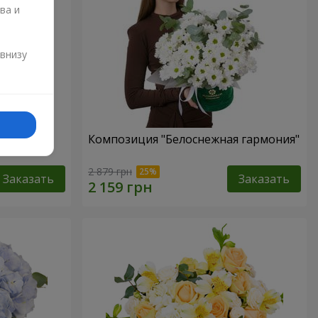
ва и
и
 внизу
Любовь в
Композиция "Белоснежная гармония"
2 879 грн
Заказать
Заказать