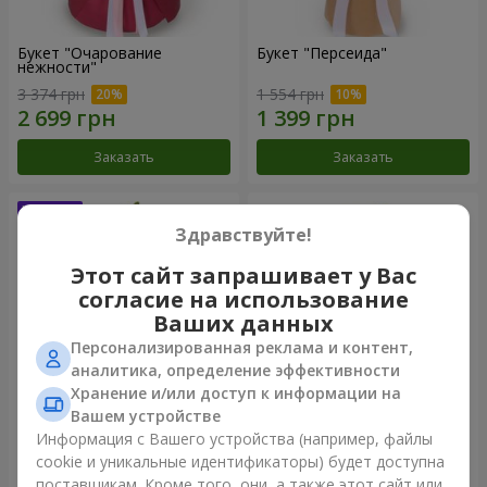
Букет "Очарование
Букет "Персеида"
нежности"
3 374 грн
1 554 грн
Заказать
Заказать
Здравствуйте!
Этот сайт запрашивает у Вас
согласие на использование
Ваших данных
Персонализированная реклама и контент,
аналитика, определение эффективности
Хранение и/или доступ к информации на
Вашем устройстве
Букет "Герцогиня
Букет "Лиссия"
Информация с Вашего устройства (например, файлы
Кавендиш"
cookie и уникальные идентификаторы) будет доступна
5 937 грн
3 764 грн
поставщикам. Кроме того, они, а также этот сайт или