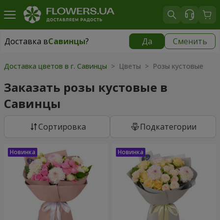
Доставка в
Савинцы
?
Да
Сменить
Доставка в
Савинцы
|
670 грн
Доставка цветов в г. Савинцы
> Цветы > Розы кустовые
Заказать розы кустовые в
Савинцы
Cортировка
Подкатегории