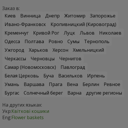
Заказ в:
Киев
Винница
Днепр
Житомир
Запорожье
Ивано-Франковск
Кропивницкий (Кировоград)
Кременчуг
Кривой Рог
Луцк
Львов
Николаев
Одесса
Полтава
Ровно
Сумы
Тернополь
Ужгород
Харьков
Херсон
Хмельницкий
Черкассы
Черновцы
Чернигов
Самар (Новомосковск)
Павлоград
Белая Церковь
Буча
Васильков
Ирпень
Умань
Варшава
Прага
Вена
Берлин
Ревное
Бургас
Солнечный берег
Варна
другие регионы
На других языках:
Укр:
Квіткові кошики
Eng:
Flower baskets