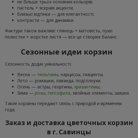
не більше трьох основних кольорів;
пастель + яскраві акценти;
близькі відтінки — для елегантності;
контрасти — для динаміки.
Фактури також важливі: глянець + матовість, пухкі
пелюстки + жорстке листя — все це створює баланс.
Сезонные идеи корзин
Сезонность додає унікальності:
Весна —
тюльпаны
, нарциссы, гиацинты;
Лето — ромашки, лаванда, подсолнухи;
Осень — астры, георгины,
хризантемы
;
Зима —
розы
,
гипсофила
, хвойные элементы, шишки.
Такие корзины передают связь с природой и временем
года.
Заказ и доставка цветочных корзин
в г. Савинцы