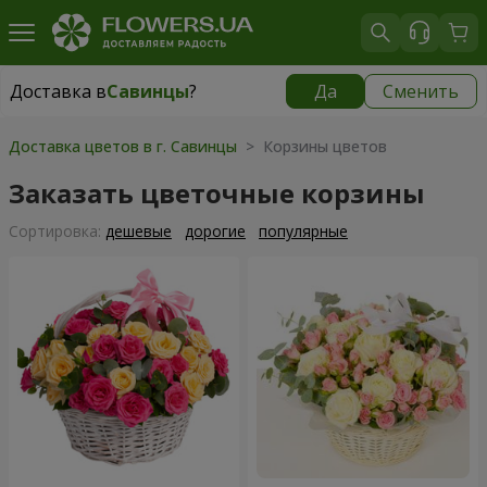
Доставка в
Савинцы
?
Да
Сменить
Доставка в
Савинцы
|
670 грн
Доставка цветов в г. Савинцы
> Корзины цветов
Заказать цветочные корзины
Cортировка:
дешевые
дорогие
популярные