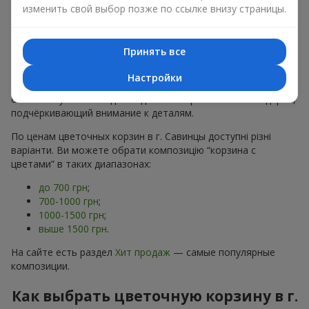
хризантем
в строгих формах;
изменить свой выбор позже по ссылке внизу страницы.
Романтические варианты
— корзины в пастельных
тонах, пионы,
гипсофила
;
Минималистичные решения
— натуральные формы,
Принять все
акцент на цвет или текстуру.
Настройки
Есть также
VIP-композиции
— роскошные корзины для
особых случаев. Каждое изделие — оригинальный подарок,
подчёркивающий внимание к деталям.
По ценам цветочных корзин в г. Савинцы доступні різні
варіанти. Ви можете обрати композицію “корзина с
цветами” в таких диапазонах:
до 700 грн
;
700-1000 грн
;
1000-1500 грн
;
выше 1500 грн
.
На сайте есть раздел
Хит продаж
— самые популярные
композиции.
Как выбрать цветочную корзину в г.