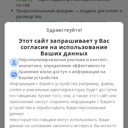
гостей;
Профессиональный праздник — подарок для коллег и
руководства;
Романтические поводы
— красивая и нежная
композиция;
Здравствуйте!
Корпоративные события
— подарок деловому
партнёру.
Этот сайт запрашивает у Вас
согласие на использование
Цветочная корзина — универсальный подарок для любого
Ваших данных
возраста. Стильные ручные композиции позволяют
Персонализированная реклама и контент,
передать любые эмоции: благодарность, восхищение,
аналитика, определение эффективности
поддержку,
любовь
.
Хранение и/или доступ к информации на
Вашем устройстве
Виды цветочных корзин в г.
Информация с Вашего устройства (например, файлы
Савинцы: классика,
cookie и уникальные идентификаторы) будет доступна
поставщикам. Кроме того, они, а также этот сайт или
романтика, минимализм
приложение смогут сохранять информацию с Вашего
устройства и обрабатывать Ваши персональные
Ассортимент цветочных корзин на
flowers.ua
включает
данные.
варианты на любой вкус:
Некоторые поставщики могут использовать Ваши
Классические композиции
— сочетания
роз
, лилий,
данные на основании законного интереса. Вы можете